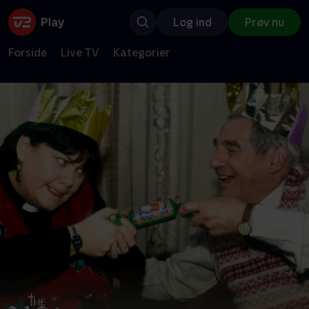
Log ind
Prøv nu
Forside
Live TV
Kategorier