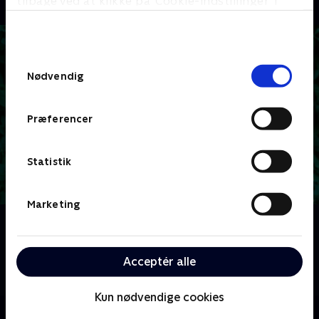
tilbage ved at klikke på ’Cookie-indstillinger’ i
bunden af siden. Læs mere om hvordan TV 2
behandler dine oplysninger i
TV 2s privatlivspolitik
.
Samtykkevalg
Nødvendig
Præferencer
Statistik
Marketing
Om The Vicar of Dibley
Dawn French har hovedrollen som den modige og
ligefremme præst, som rusker op i en søvnig landsby,
Acceptér alle
der ikke kan lide forandring.
Kun nødvendige cookies