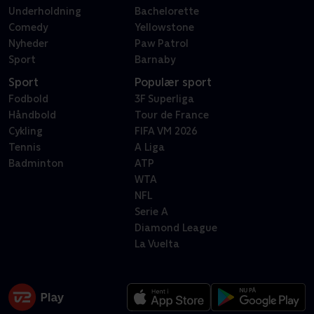
Underholdning
Bachelorette
Comedy
Yellowstone
Nyheder
Paw Patrol
Sport
Barnaby
Sport
Populær sport
Fodbold
3F Superliga
Håndbold
Tour de France
Cykling
FIFA VM 2026
Tennis
A Liga
Badminton
ATP
WTA
NFL
Serie A
Diamond League
La Vuelta