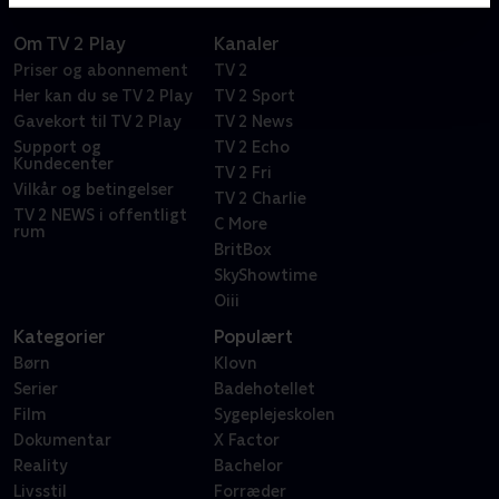
Om TV 2 Play
Kanaler
Priser og abonnement
TV 2
Her kan du se TV 2 Play
TV 2 Sport
Gavekort til TV 2 Play
TV 2 News
Support og
TV 2 Echo
Kundecenter
TV 2 Fri
Vilkår og betingelser
TV 2 Charlie
TV 2 NEWS i offentligt
C More
rum
BritBox
SkyShowtime
Oiii
Kategorier
Populært
Børn
Klovn
Serier
Badehotellet
Film
Sygeplejeskolen
Dokumentar
X Factor
Reality
Bachelor
Livsstil
Forræder