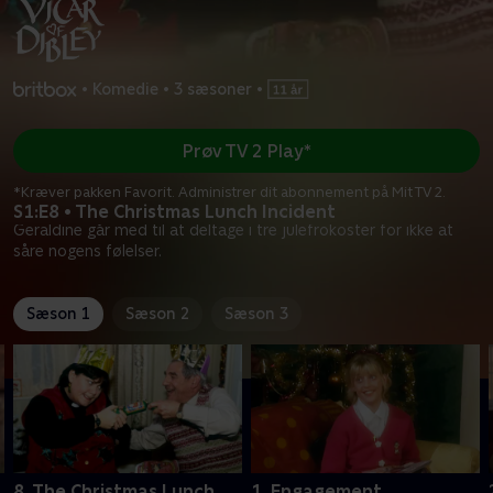
•
Komedie
•
3 sæsoner
•
Prøv TV 2 Play*
*Kræver pakken Favorit. Administrer dit abonnement på Mit TV 2.
S1:E8 • The Christmas Lunch Incident
Geraldine går med til at deltage i tre julefrokoster for ikke at
såre nogens følelser.
Sæson 1
Sæson 2
Sæson 3
8. The Christmas Lunch
1. Engagement