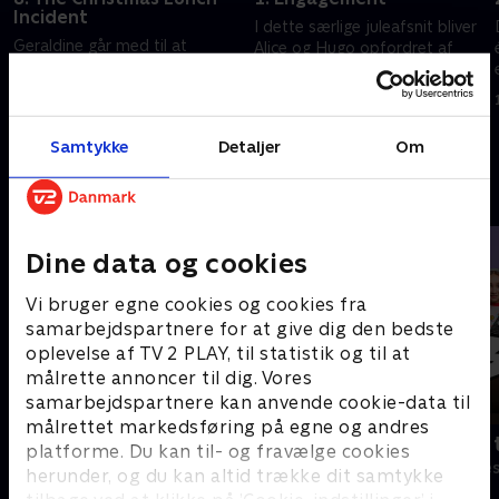
Incident
I dette særlige juleafsnit bliver
Geraldine går med til at
Alice og Hugo opfordret af
deltage i tre julefrokoster for
Geraldine til at udvikle deres
ikke at såre nogens følelser.
forhold, og hun får selv et
uventet tilbud.
1. maj 2023 • 43 min
1. maj 2023 • 38 min
Samtykke
Detaljer
Om
Andre så også
Dine data og cookies
Vi bruger egne cookies og cookies fra
samarbejdspartnere for at give dig den bedste
oplevelse af TV 2 PLAY, til statistik og til at
målrette annoncer til dig. Vores
samarbejdspartnere kan anvende cookie-data til
målrettet markedsføring på egne og andres
Robssons (dansk tale)
Bert (dansk 
platforme. Du kan til- og fravælge cookies
Komedie • 1 sæsoner
Komedie • 1 sæ
herunder, og du kan altid trække dit samtykke