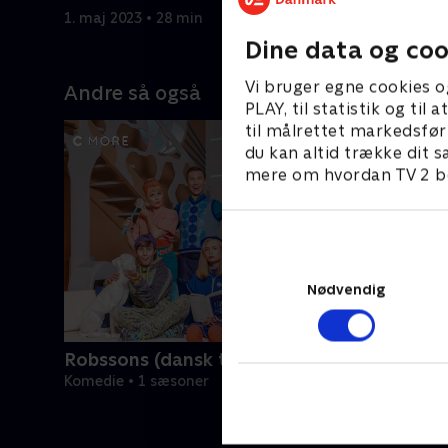
1. maj 2023 • 28 min
1. maj 202
Dine data og coo
Vi bruger egne cookies o
Andre så også
PLAY, til statistik og ti
til målrettet markedsfør
du kan altid trække dit s
mere om hvordan TV 2 be
Nødvendig
Robssons (dansk tale)
Komedie • 1 sæsoner