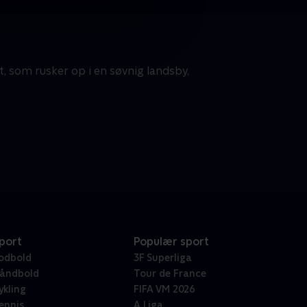
som rusker op i en søvnig landsby,
port
Populær sport
odbold
3F Superliga
åndbold
Tour de France
ykling
FIFA VM 2026
ennis
A Liga