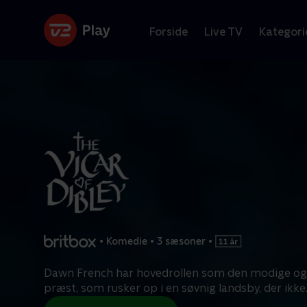
Forside
Live TV
Kategori
•
Komedie
•
3 sæsoner
•
Dawn French har hovedrollen som den modige o
præst, som rusker op i en søvnig landsby, der ikke