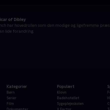
car of Dibley
ch har hovedrollen som den modige og ligefremme præst, 
an lide forandring.
Kategorier
Populært
S
Børn
Klovn
F
Serier
Badehotellet
H
Film
Sygeplejeskolen
C
Dokumentar
X Factor
T