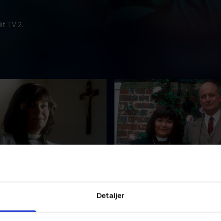
t TV 2.
 of Praise
3. Community Spirit
 of Praise-tv-holdet
Præsten Geraldine håber at
ognet for at filme Geraldine
indtjeningen fra sidste efte
Detaljer
kor. Der er kun ét lille
byfest ved at finde en kæm
ibley har ikke et kor.
til at åbne ballet.