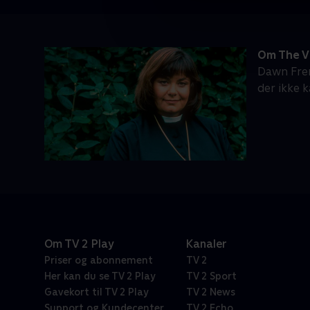
Om The Vi
Dawn Fren
der ikke k
Om TV 2 Play
Kanaler
Priser og abonnement
TV 2
Her kan du se TV 2 Play
TV 2 Sport
Gavekort til TV 2 Play
TV 2 News
Support og Kundecenter
TV 2 Echo