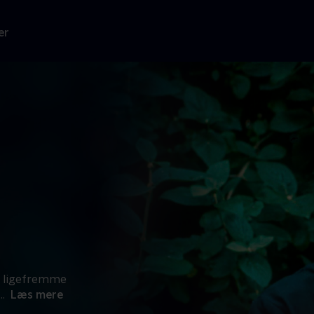
er
g ligefremme
...
Læs mere