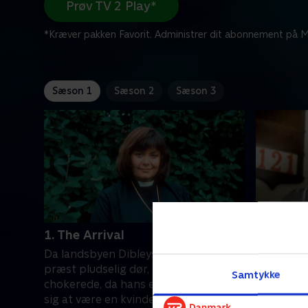
Prøv TV 2 Play*
*Kræver pakken Favorit. Administrer dit abonnement på Mi
Sæson 1
Sæson 2
Sæson 3
1. The Arrival
2. Songs
Da landsbyen Dibleys 102 år gamle
The Songs
præst pludselig dør, bliver de lokale
besøger s
Samtykke
chokerede, da hans efterfølger viser
og hendes 
sig at være en kvinde.
problem: D