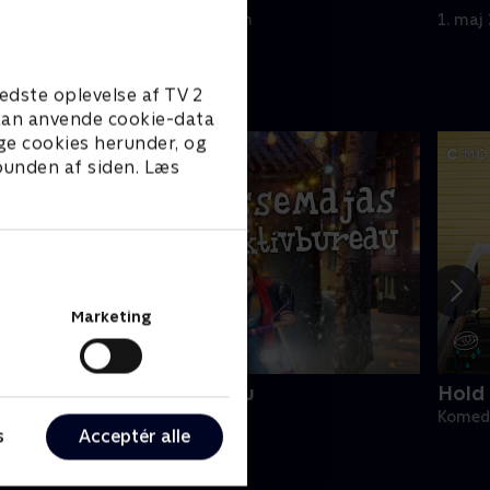
Belgie
1. maj 2023 • 29 min
1. maj
edste oplevelse af TV 2
e kan anvende cookie-data
ge cookies herunder, og
 bunden af siden. Læs
Marketing
asseMajas Detektivbureau
Hold 
omedie • 1 sæsoner
Komedi
s
Acceptér alle