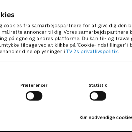
3 • 29 min
1. maj 2023 • 28 min
kies
g cookies fra samarbejdspartnere for at give dig den b
l at målrette annoncer til dig. Vores samarbejdspartner
ing på egne og andres platforme. Du kan til- og fravæl
amtykke tilbage ved at klikke på ’Cookie-indstillinger’ i
handler dine oplysninger i
TV 2s privatlivspolitik
.
Samtykkevalg
Præferencer
Statistik
Bert (dansk tale)
L
Komedie • 1 sæsoner
K
Kun nødvendige cookie