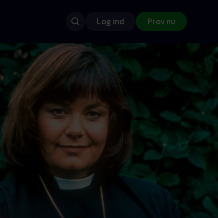
Log ind
Prøv nu