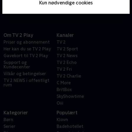
Kun nødvendige cookies
ressourcer og uddannelse.
Om TV 2 Play
Kanaler
Priser og abonnement
TV 2
Her kan du se TV 2 Play
TV 2 Sport
Gavekort til TV 2 Play
TV 2 News
Support og
TV 2 Echo
Kundecenter
TV 2 Fri
Vilkår og betingelser
TV 2 Charlie
TV 2 NEWS i offentligt
C More
rum
BritBox
SkyShowtime
Oiii
Kategorier
Populært
Børn
Klovn
Serier
Badehotellet