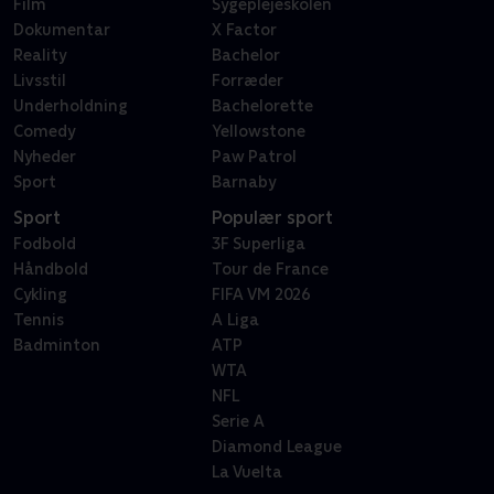
Film
Sygeplejeskolen
Dokumentar
X Factor
Reality
Bachelor
Livsstil
Forræder
Underholdning
Bachelorette
Comedy
Yellowstone
Nyheder
Paw Patrol
Sport
Barnaby
Sport
Populær sport
Fodbold
3F Superliga
Håndbold
Tour de France
Cykling
FIFA VM 2026
Tennis
A Liga
Badminton
ATP
WTA
NFL
Serie A
Diamond League
La Vuelta