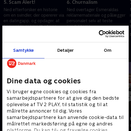
5. Scam Alert!
6. Churnalism
Ned efterforsker en historie
Ned overtager Esmeraldas
om en svindler, der opererer via
reklamemateriale og pålægger
en datingapp, og opdager, at
personalet selv at teste
l
Esmeralda er blandt ofrene.
produkterne.
28. november 2025 • 27 min
5. december 2025 • 29 min
Samtykke
Detaljer
Om
Andre så også
Dine data og cookies
Vi bruger egne cookies og cookies fra
samarbejdspartnere for at give dig den bedste
oplevelse af TV 2 PLAY, til statistik og til at
målrette annoncer til dig. Vores
samarbejdspartnere kan anvende cookie-data til
Robssons (dansk tale)
Bert (dansk 
målrettet markedsføring på egne og andres
Komedie • 1 sæsoner
Komedie • 1 sæ
platforme. Du kan til- og fravælge cookies