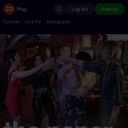
Log ind
Prøv nu
Forside
Live TV
Kategorier