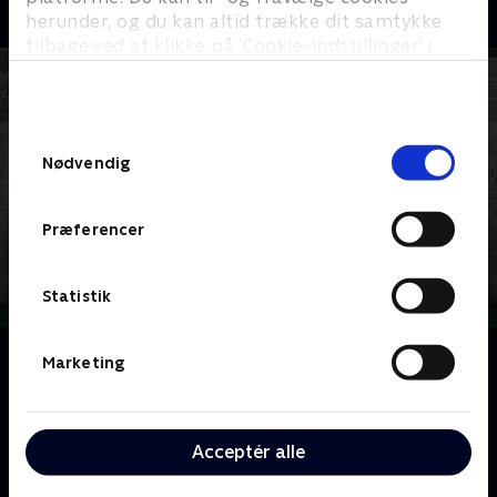
herunder, og du kan altid trække dit samtykke
tilbage ved at klikke på ’Cookie-indstillinger’ i
bunden af siden. Læs mere om hvordan TV 2
behandler dine oplysninger i
TV 2s privatlivspolitik
.
Samtykkevalg
Nødvendig
Præferencer
Statistik
Om The Paper
Marketing
Dokumentarholdet fra 'The Office' følger nu en
nødlidende avis i Midtvesten, hvor frivillige
journalister kæmper for at genoplive lokalnyhederne.
Acceptér alle
En mockumentary om passionerede drømmere og
deres mindre kompetente kolleger, der mangler