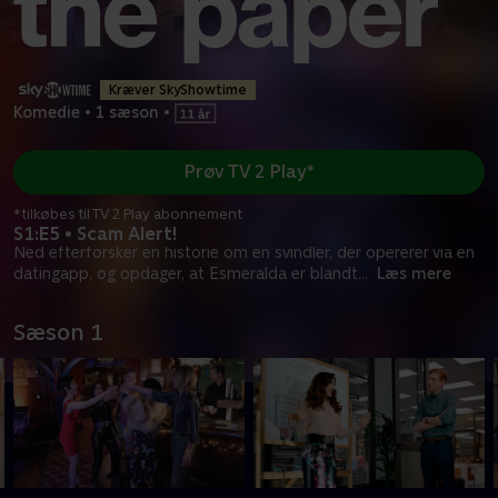
Kræver SkyShowtime
Komedie
•
1 sæson
•
Prøv TV 2 Play*
*tilkøbes til TV 2 Play abonnement
S1:E5 • Scam Alert!
Ned efterforsker en historie om en svindler, der opererer via en
datingapp, og opdager, at Esmeralda er blandt
...
Læs mere
Sæson 1