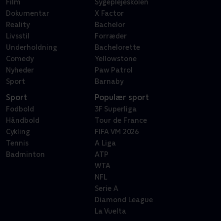
Film
Sygeplejeskolen
Dokumentar
X Factor
Reality
Bachelor
Livsstil
Forræder
Underholdning
Bachelorette
Comedy
Yellowstone
Nyheder
Paw Patrol
Sport
Barnaby
Sport
Populær sport
Fodbold
3F Superliga
Håndbold
Tour de France
Cykling
FIFA VM 2026
Tennis
A Liga
Badminton
ATP
WTA
NFL
Serie A
Diamond League
La Vuelta