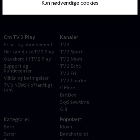
Kun nødvendige cookies
ressourcer og uddannelse.
Om TV 2 Play
Kanaler
Priser og abonnement
TV 2
Her kan du se TV 2 Play
TV 2 Sport
Gavekort til TV 2 Play
TV 2 News
Support og
TV 2 Echo
Kundecenter
TV 2 Fri
Vilkår og betingelser
TV 2 Charlie
TV 2 NEWS i offentligt
C More
rum
BritBox
SkyShowtime
Oiii
Kategorier
Populært
Børn
Klovn
Serier
Badehotellet