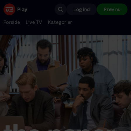
Log ind
Prøv nu
Forside
Live TV
Kategorier