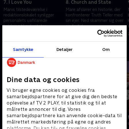
7. I Love You
8. Church and State
Marvs tilstedeværelse i
Mare afslører en historie, der
redaktionslokalet synliggør
konfronterer Truth Teller med
personalets uafklarede
sin ejer. Ned skammer sig over
holdning til autoriteter.
sin fortid.
12. december 2025 • 28 min
19. december 2025 • 25 min
Samtykke
Detaljer
Om
Andre så også
Dine data og cookies
Vi bruger egne cookies og cookies fra
samarbejdspartnere for at give dig den bedste
oplevelse af TV 2 PLAY, til statistik og til at
målrette annoncer til dig. Vores
samarbejdspartnere kan anvende cookie-data til
Robssons (dansk tale)
Bert (dansk 
målrettet markedsføring på egne og andres
Komedie • 1 sæsoner
Komedie • 1 sæ
platforme. Du kan til- og fravælge cookies