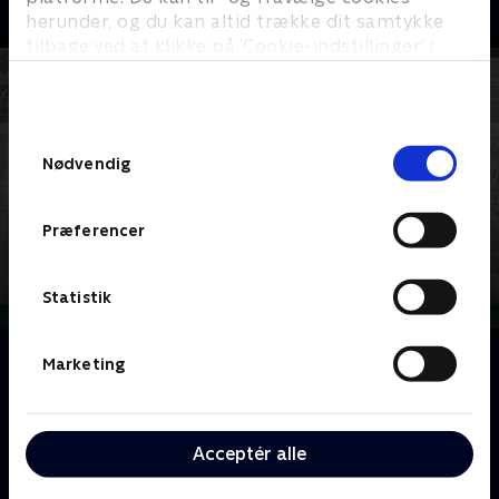
herunder, og du kan altid trække dit samtykke
tilbage ved at klikke på ’Cookie-indstillinger’ i
bunden af siden. Læs mere om hvordan TV 2
behandler dine oplysninger i
TV 2s privatlivspolitik
.
Samtykkevalg
Nødvendig
Præferencer
Statistik
Om The Paper
Marketing
Dokumentarholdet fra 'The Office' følger nu en
nødlidende avis i Midtvesten, hvor frivillige
journalister kæmper for at genoplive lokalnyhederne.
Acceptér alle
En mockumentary om passionerede drømmere og
deres mindre kompetente kolleger, der mangler