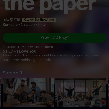
Kræver SkyShowtime
Komedie
•
1 sæson
•
Prøv TV 2 Play*
*tilkøbes til TV 2 Play abonnement
S1:E7 • I Love You
Marvs tilstedeværelse i redaktionslokalet synliggør personalets
uafklarede holdning til autoriteter.
Sæson 1