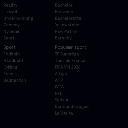
Reality
Bachelor
Livsstil
Forræder
Underholdning
Bachelorette
Comedy
Yellowstone
Nyheder
Paw Patrol
Sport
Barnaby
Sport
Populær sport
Fodbold
3F Superliga
Håndbold
Tour de France
Cykling
FIFA VM 2026
Tennis
A Liga
Badminton
ATP
WTA
NFL
Serie A
Diamond League
La Vuelta