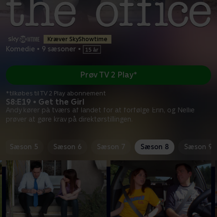
Kræver SkyShowtime
Komedie
•
9 sæsoner
•
Prøv TV 2 Play*
*tilkøbes til TV 2 Play abonnement
S8:E19 • Get the Girl
Andy kører på tværs af landet for at forfølge Erin, og Nellie
prøver at gøre krav på direktørstillingen.
Sæson 5
Sæson 6
Sæson 7
Sæson 8
Sæson 9