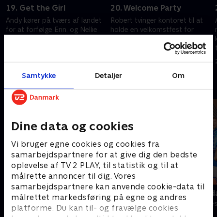
19. Get the Girl
20. Welcome Party
Andy kører på tværs af landet
Robert tvinger kontoret til at
for at forfølge Erin, og Nellie
holde en velkomstfest for
prøver at gøre krav på
Nellie, og Andy øver sig på at
direktørstillingen.
afslutte et forhold.
20. september 2022 • 21 min
20. september 2022 • 21 min
Samtykke
Detaljer
Om
Andre så også
Dine data og cookies
Vi bruger egne cookies og cookies fra
samarbejdspartnere for at give dig den bedste
oplevelse af TV 2 PLAY, til statistik og til at
målrette annoncer til dig. Vores
samarbejdspartnere kan anvende cookie-data til
Anstalten
Robssons (da
målrettet markedsføring på egne og andres
Komedie • 1 sæsoner
Komedie • 1 sæ
platforme. Du kan til- og fravælge cookies