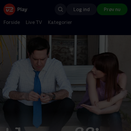
Log ind
Prøv nu
Forside
Live TV
Kategorier