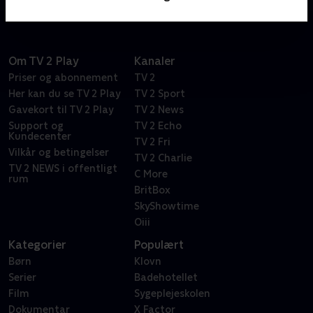
Om TV 2 Play
Kanaler
Priser og abonnement
TV 2
Her kan du se TV 2 Play
TV 2 Sport
Gavekort til TV 2 Play
TV 2 News
Support og
TV 2 Echo
Kundecenter
TV 2 Fri
Vilkår og betingelser
TV 2 Charlie
TV 2 NEWS i offentligt
C More
rum
BritBox
SkyShowtime
Oiii
Kategorier
Populært
Børn
Klovn
Serier
Badehotellet
Film
Sygeplejeskolen
Dokumentar
X Factor