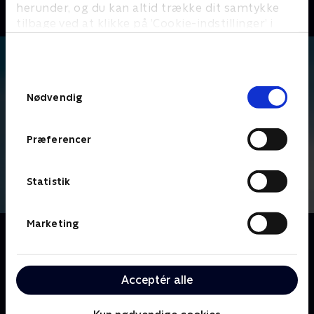
herunder, og du kan altid trække dit samtykke
tilbage ved at klikke på ’Cookie-indstillinger’ i
bunden af siden. Læs mere om hvordan TV 2
behandler dine oplysninger i
TV 2s privatlivspolitik
.
Samtykkevalg
Nødvendig
Præferencer
Statistik
Marketing
Om The Office
Ledet af den inkompetente Michael Scott, følger vi
medarbejderne på Dunder Mifflins kontorartikel-
Acceptér alle
virksomhed, der er baseret i Scranton, hvor fejder og
kontorromancer udspiller sig foran linsen på et