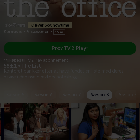
Kræver SkyShowtime
Komedie
•
9 sæsoner
•
Prøv TV 2 Play*
*tilkøbes til TV 2 Play abonnement
S8:E1 • The List
Kontoret panikker efter at have fundet en liste med deres
navne i den nye direktørs notesbog.
Sæson 5
Sæson 6
Sæson 7
Sæson 8
Sæson 9