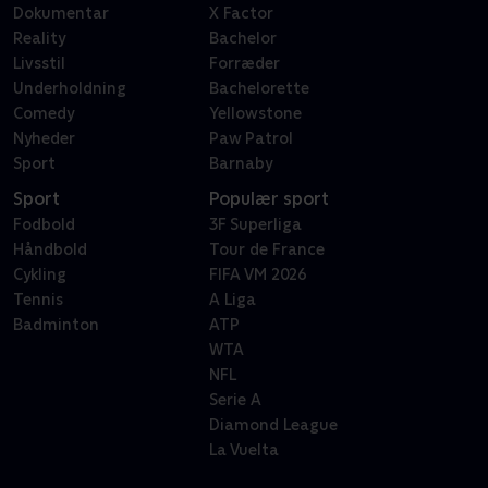
Dokumentar
X Factor
Reality
Bachelor
Livsstil
Forræder
Underholdning
Bachelorette
Comedy
Yellowstone
Nyheder
Paw Patrol
Sport
Barnaby
Sport
Populær sport
Fodbold
3F Superliga
Håndbold
Tour de France
Cykling
FIFA VM 2026
Tennis
A Liga
Badminton
ATP
WTA
NFL
Serie A
Diamond League
La Vuelta