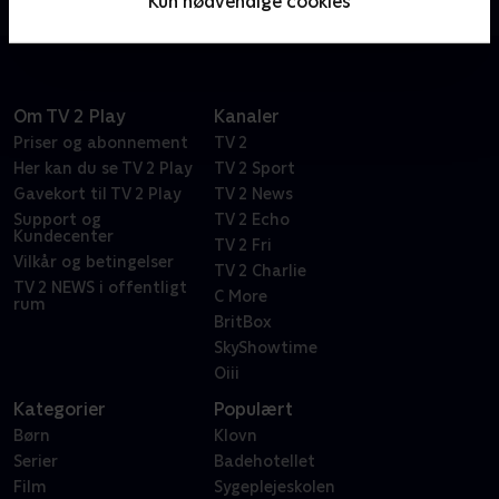
Kun nødvendige cookies
dokumentarhold.
Om TV 2 Play
Kanaler
Priser og abonnement
TV 2
Her kan du se TV 2 Play
TV 2 Sport
Gavekort til TV 2 Play
TV 2 News
Support og
TV 2 Echo
Kundecenter
TV 2 Fri
Vilkår og betingelser
TV 2 Charlie
TV 2 NEWS i offentligt
C More
rum
BritBox
SkyShowtime
Oiii
Kategorier
Populært
Børn
Klovn
Serier
Badehotellet
Film
Sygeplejeskolen