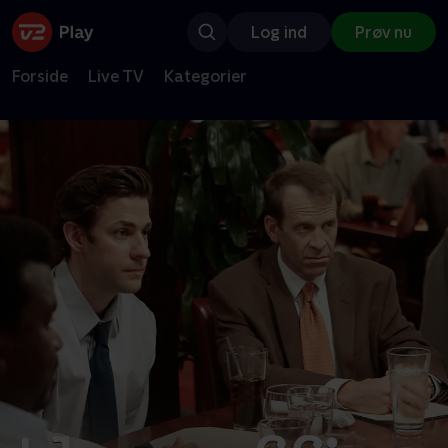
Log ind
Prøv nu
Forside
Live TV
Kategorier