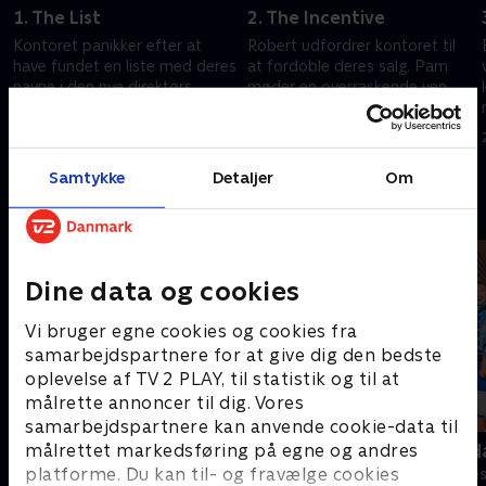
1. The List
2. The Incentive
Kontoret panikker efter at
Robert udfordrer kontoret til
have fundet en liste med deres
at fordoble deres salg. Pam
navne i den nye direktørs
møder en overraskende ven.
notesbog.
20. september 2022 • 21 min
20. september 2022 • 21 min
Samtykke
Detaljer
Om
Andre så også
Dine data og cookies
Vi bruger egne cookies og cookies fra
samarbejdspartnere for at give dig den bedste
oplevelse af TV 2 PLAY, til statistik og til at
målrette annoncer til dig. Vores
samarbejdspartnere kan anvende cookie-data til
Anstalten
Robssons (da
målrettet markedsføring på egne og andres
platforme. Du kan til- og fravælge cookies
Komedie • 1 sæsoner
Komedie • 1 sæ