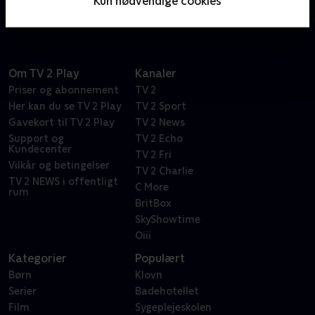
Kun nødvendige cookies
dokumentarhold.
Om TV 2 Play
Kanaler
Priser og abonnement
TV 2
Her kan du se TV 2 Play
TV 2 Sport
Gavekort til TV 2 Play
TV 2 News
Support og
TV 2 Echo
Kundecenter
TV 2 Fri
Vilkår og betingelser
TV 2 Charlie
TV 2 NEWS i offentligt
C More
rum
BritBox
SkyShowtime
Oiii
Kategorier
Populært
Børn
Klovn
Serier
Badehotellet
Film
Sygeplejeskolen