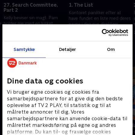
27. Search Committee,
1. The List
Part 2
Kontoret panikker efter at
Kelly beviser sin magt. Pam
have fundet en liste med deres
n
holder øje med en lusket
navne i den nye direktørs
midlertidig chef. Erin forfølger
notesbog.
sit crush.
20. september 2022 • 21 min
20. september 2022 • 21 min
Samtykke
Detaljer
Om
Andre så også
Dine data og cookies
Vi bruger egne cookies og cookies fra
samarbejdspartnere for at give dig den bedste
oplevelse af TV 2 PLAY, til statistik og til at
målrette annoncer til dig. Vores
samarbejdspartnere kan anvende cookie-data til
Anstalten
Robssons (da
målrettet markedsføring på egne og andres
platforme. Du kan til- og fravælge cookies
Komedie • 1 sæsoner
Komedie • 1 sæ