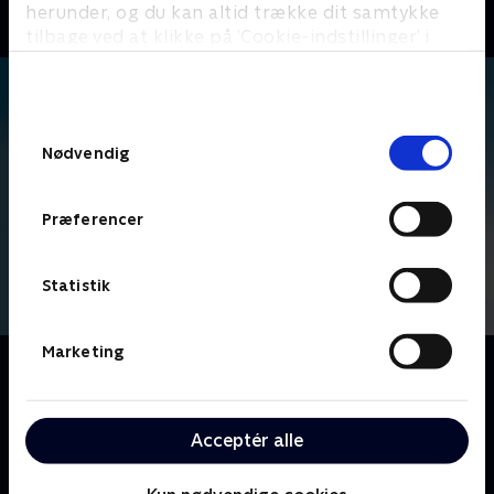
herunder, og du kan altid trække dit samtykke
tilbage ved at klikke på ’Cookie-indstillinger’ i
bunden af siden. Læs mere om hvordan TV 2
behandler dine oplysninger i
TV 2s privatlivspolitik
.
Samtykkevalg
Nødvendig
Præferencer
Statistik
Marketing
Om The Office
Ledet af den inkompetente Michael Scott, følger vi
medarbejderne på Dunder Mifflins kontorartikel-
Acceptér alle
virksomhed, der er baseret i Scranton, hvor fejder og
kontorromancer udspiller sig foran linsen på et