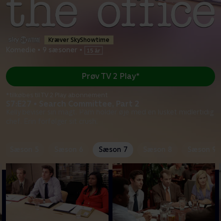
Kræver SkyShowtime
Komedie
•
9 sæsoner
•
Prøv TV 2 Play*
*tilkøbes til TV 2 Play abonnement
S7:E27 • Search Committee, Part 2
Kelly beviser sin magt. Pam holder øje med en lusket midlertidig
chef. Erin forfølger sit crush.
Sæson 5
Sæson 6
Sæson 7
Sæson 8
Sæson 9