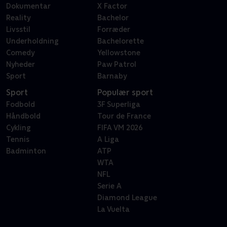
Dokumentar
X Factor
Reality
Bachelor
Livsstil
Forræder
Underholdning
Bachelorette
Comedy
Yellowstone
Nyheder
Paw Patrol
Sport
Barnaby
Sport
Populær sport
Fodbold
3F Superliga
Håndbold
Tour de France
Cykling
FIFA VM 2026
Tennis
A Liga
Badminton
ATP
WTA
NFL
Serie A
Diamond League
La Vuelta