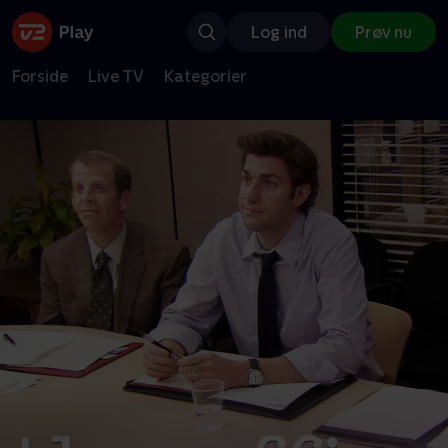
Log ind
Prøv nu
Forside
Live TV
Kategorier