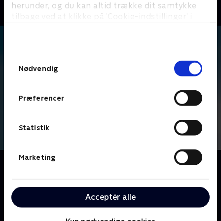
herunder, og du kan altid trække dit samtykke
tilbage ved at klikke på ’Cookie-indstillinger’ i
bunden af siden. Læs mere om hvordan TV 2
behandler dine oplysninger i
TV 2s privatlivspolitik
.
Samtykkevalg
Nødvendig
Præferencer
Statistik
Marketing
Om The Office
Ledet af den inkompetente Michael Scott, følger vi
medarbejderne på Dunder Mifflins kontorartikel-
Acceptér alle
virksomhed, der er baseret i Scranton, hvor fejder og
kontorromancer udspiller sig foran linsen på et