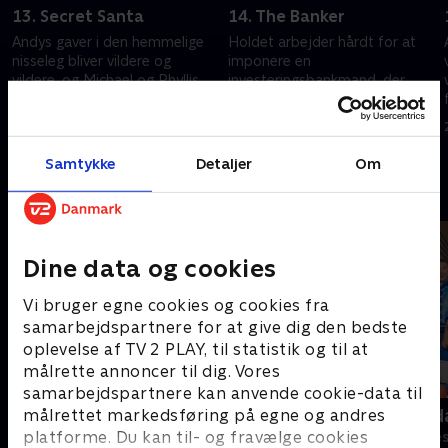
13. Secret Santa
14. The Banker
t
Andys gaver i den hemmelige
Holdet arbejder hårdt for at
nisseleg bliver vildere og
imponere en
vildere, og Michael og Phyllis
investeringsbankmand, der
kommer i nisseduel.
besøger filialen.
20. september 2022 • 21 min
20. september 2022 • 21 min
Samtykke
Detaljer
Om
Andre så også
Dine data og cookies
Vi bruger egne cookies og cookies fra
samarbejdspartnere for at give dig den bedste
oplevelse af TV 2 PLAY, til statistik og til at
målrette annoncer til dig. Vores
samarbejdspartnere kan anvende cookie-data til
Anstalten
Robssons (da
målrettet markedsføring på egne og andres
platforme. Du kan til- og fravælge cookies
Komedie • 1 sæsoner
Komedie • 1 sæ