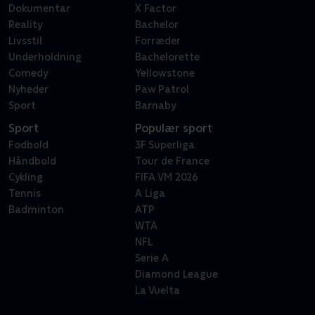
Dokumentar
X Factor
Reality
Bachelor
Livsstil
Forræder
Underholdning
Bachelorette
Comedy
Yellowstone
Nyheder
Paw Patrol
Sport
Barnaby
Sport
Populær sport
Fodbold
3F Superliga
Håndbold
Tour de France
Cykling
FIFA VM 2026
Tennis
A Liga
Badminton
ATP
WTA
NFL
Serie A
Diamond League
La Vuelta