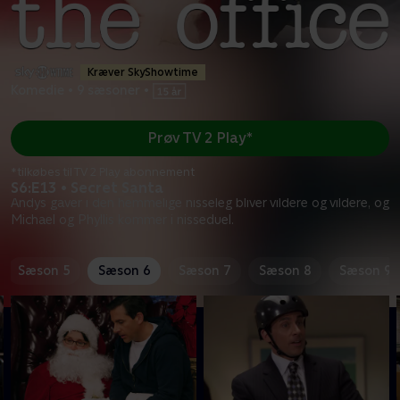
Kræver SkyShowtime
Komedie
•
9 sæsoner
•
Prøv TV 2 Play*
*tilkøbes til TV 2 Play abonnement
S6:E13 • Secret Santa
Andys gaver i den hemmelige nisseleg bliver vildere og vildere, og
Michael og Phyllis kommer i nisseduel.
Sæson 5
Sæson 6
Sæson 7
Sæson 8
Sæson 9