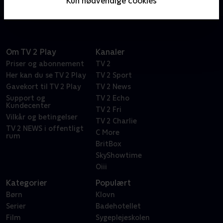
Kun nødvendige cookies
dokumentarhold.
Om TV 2 Play
Kanaler
Priser og abonnement
TV 2
Her kan du se TV 2 Play
TV 2 Sport
Gavekort til TV 2 Play
TV 2 News
Support og
TV 2 Echo
Kundecenter
TV 2 Fri
Vilkår og betingelser
TV 2 Charlie
TV 2 NEWS i offentligt
C More
rum
BritBox
SkyShowtime
Oiii
Kategorier
Populært
Børn
Klovn
Serier
Badehotellet
Film
Sygeplejeskolen