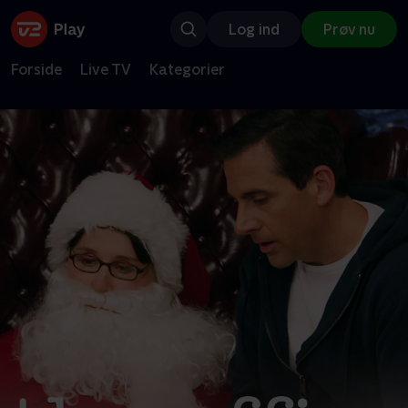
Log ind
Prøv nu
Forside
Live TV
Kategorier