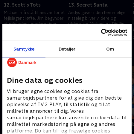
12. Scott's Tots
13. Secret Santa
Michael må stå til ansvar for et
Andys gaver i den hemmelige
fejlslagent løfte. Jim begynder
nisseleg bliver vildere og
et månedens medarbejder-
vildere, og Michael og Phyllis
program.
kommer i nisseduel.
20. september 2022 • 21 min
20. september 2022 • 21 min
Samtykke
Detaljer
Om
Andre så også
Dine data og cookies
Vi bruger egne cookies og cookies fra
samarbejdspartnere for at give dig den bedste
oplevelse af TV 2 PLAY, til statistik og til at
målrette annoncer til dig. Vores
samarbejdspartnere kan anvende cookie-data til
Anstalten
Robssons (da
målrettet markedsføring på egne og andres
platforme. Du kan til- og fravælge cookies
Komedie • 1 sæsoner
Komedie • 1 sæ