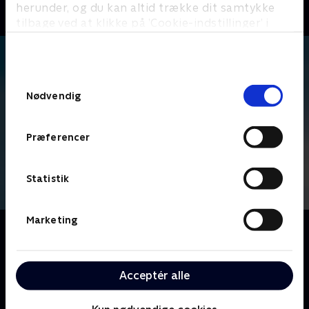
herunder, og du kan altid trække dit samtykke
tilbage ved at klikke på ’Cookie-indstillinger’ i
bunden af siden. Læs mere om hvordan TV 2
behandler dine oplysninger i
TV 2s privatlivspolitik
.
Samtykkevalg
Nødvendig
Præferencer
Statistik
Marketing
Om The Office
Ledet af den inkompetente Michael Scott, følger vi
medarbejderne på Dunder Mifflins kontorartikel-
Acceptér alle
virksomhed, der er baseret i Scranton, hvor fejder og
kontorromancer udspiller sig foran linsen på et