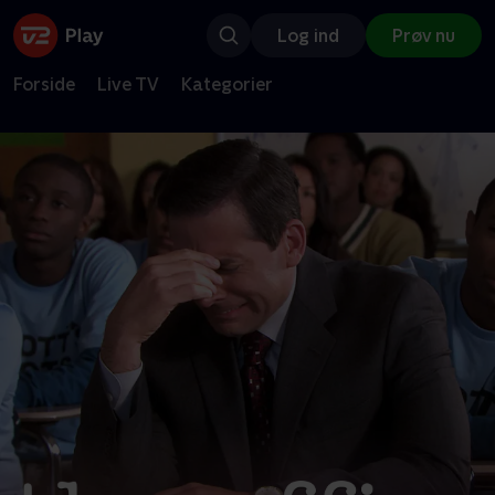
Log ind
Prøv nu
Forside
Live TV
Kategorier