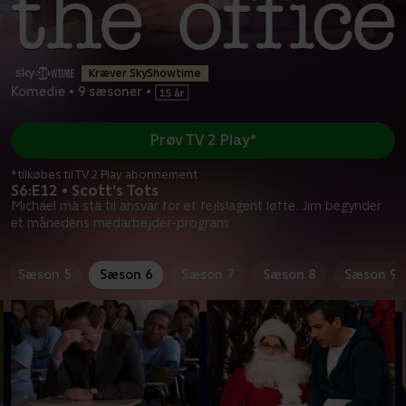
Kræver SkyShowtime
Komedie
•
9 sæsoner
•
Prøv TV 2 Play*
*tilkøbes til TV 2 Play abonnement
S6:E12 • Scott's Tots
Michael må stå til ansvar for et fejlslagent løfte. Jim begynder
et månedens medarbejder-program.
Sæson 5
Sæson 6
Sæson 7
Sæson 8
Sæson 9