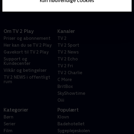
Kun nødvendige cookies
dokumentarhold.
Om TV 2 Play
Kanaler
Priser og abonnement
TV 2
Her kan du se TV 2 Play
TV 2 Sport
Gavekort til TV 2 Play
TV 2 News
Support og
TV 2 Echo
Kundecenter
TV 2 Fri
Vilkår og betingelser
TV 2 Charlie
TV 2 NEWS i offentligt
C More
rum
BritBox
SkyShowtime
Oiii
Kategorier
Populært
Børn
Klovn
Serier
Badehotellet
Film
Sygeplejeskolen