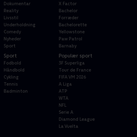
Dokumentar
X Factor
Reality
Bachelor
Livsstil
Forræder
Underholdning
Bachelorette
Comedy
Yellowstone
Nyheder
Paw Patrol
Sport
Barnaby
Sport
Populær sport
Fodbold
3F Superliga
Håndbold
Tour de France
Cykling
FIFA VM 2026
Tennis
A Liga
Badminton
ATP
WTA
NFL
Serie A
Diamond League
La Vuelta