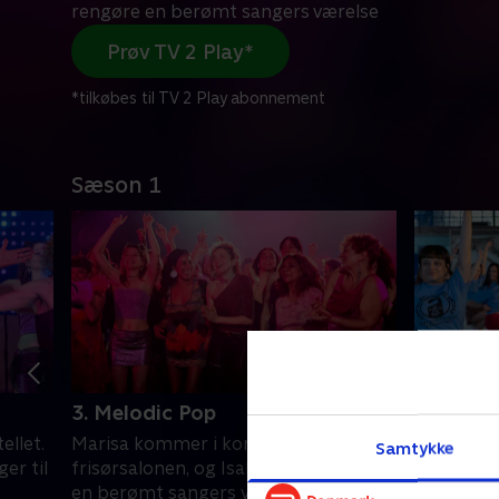
rengøre en berømt sangers værelse
Prøv TV 2 Play*
*tilkøbes til TV 2 Play abonnement
Sæson 1
3. Melodic Pop
4. Line 
ellet.
Marisa kommer i konflikt med
Gladys o
Samtykke
er til
frisørsalonen, og Isabel skal rengøre
for bedre
en berømt sangers værelse
Diego har