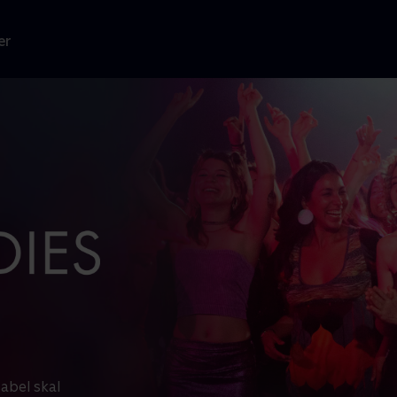
er
abel skal