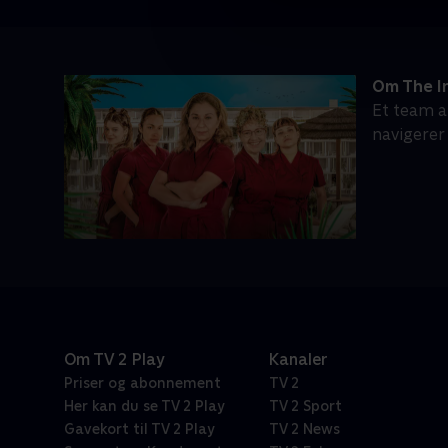
Om The In
Et team a
navigerer
Om TV 2 Play
Kanaler
Priser og abonnement
TV 2
Her kan du se TV 2 Play
TV 2 Sport
Gavekort til TV 2 Play
TV 2 News