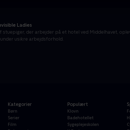
visible Ladies
f stuepiger, der arbejder på et hotel ved Middelhavet, ople
 under usikre arbejdsforhold.
Kategorier
Populært
S
Børn
Klovn
F
Serier
Badehotellet
H
Film
Sygeplejeskolen
C