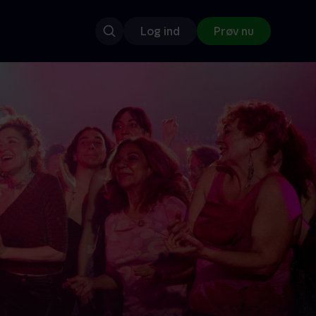
Log ind
Prøv nu