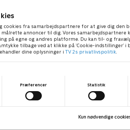
23 • 45 min
7. august 2023 • 44 min
kies
g cookies fra samarbejdspartnere for at give dig den b
l at målrette annoncer til dig. Vores samarbejdspartner
ing på egne og andres platforme. Du kan til- og fravæl
amtykke tilbage ved at klikke på ’Cookie-indstillinger’ i
handler dine oplysninger i
TV 2s privatlivspolitik
.
Samtykkevalg
Præferencer
Statistik
Bert (dansk tale)
L
Komedie • 1 sæsoner
K
Kun nødvendige cookie