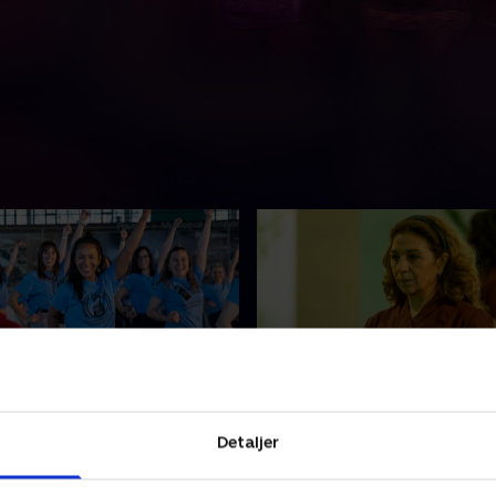
Dance
5. Tap Dance
g hendes kolleger kæmper
Isabel og Espes venskab bli
Detaljer
 arbejdsforhold; Espe og
og mere anspændt. Mapi øn
 en affære.
forfremme Gladys.