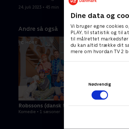
24. juli 2023 • 45 min
31. juli 20
Dine data og coo
Vi bruger egne cookies o
Andre så også
PLAY, til statistik og ti
til målrettet markedsfør
du kan altid trække dit s
mere om hvordan TV 2 be
Nødvendig
Robssons (dansk tale)
Komedie • 1 sæsoner