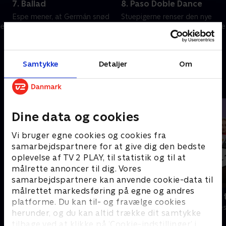
7. Ballad
8. Paso Doble Dance
Espe mener, at Germán snød
Stuepigerne renser den nye
met
Marisa med frisørsalonen.
spa, og Juan konfronterer Espe
Jesús kommer i problemer
om Diego.
21. august 2023 • 45 min
28. august 2023 • 44 min
Samtykke
Detaljer
Om
Andre så også
Dine data og cookies
Vi bruger egne cookies og cookies fra
samarbejdspartnere for at give dig den bedste
oplevelse af TV 2 PLAY, til statistik og til at
målrette annoncer til dig. Vores
samarbejdspartnere kan anvende cookie-data til
målrettet markedsføring på egne og andres
Robssons (dansk tale)
Bert (dansk 
platforme. Du kan til- og fravælge cookies
Komedie • 1 sæsoner
Komedie • 1 sæ
herunder, og du kan altid trække dit samtykke
tilbage ved at klikke på ’Cookie-indstillinger’ i