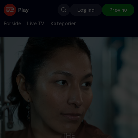
Log ind
Prøv nu
Forside
Live TV
Kategorier