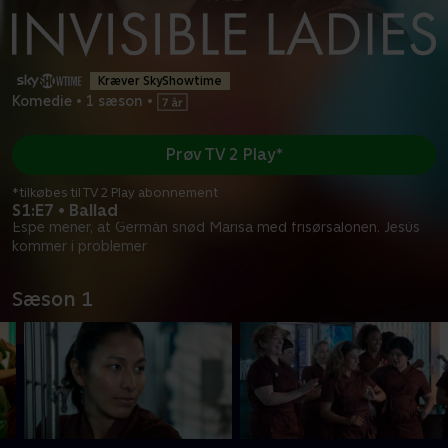
Kræver SkyShowtime
Komedie
•
1 sæson
•
Prøv TV 2 Play*
*tilkøbes til TV 2 Play abonnement
S1:E7 • Ballad
Espe mener, at Germán snød Marisa med frisørsalonen. Jesús
kommer i problemer
Sæson 1