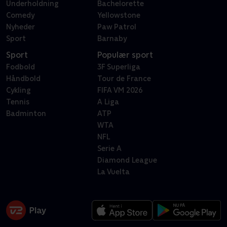
Underholdning
Bachelorette
Comedy
Yellowstone
Nyheder
Paw Patrol
Sport
Barnaby
Sport
Populær sport
Fodbold
3F Superliga
Håndbold
Tour de France
Cykling
FIFA VM 2026
Tennis
A Liga
Badminton
ATP
WTA
NFL
Serie A
Diamond League
La Vuelta