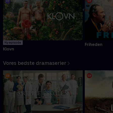
Danmarks pinligste makkerpar Frank og Casper navigerer livet
med tvivlsom succes
Mere info
Ny episode
Friheden
Klovn
Vores bedste dramaserier