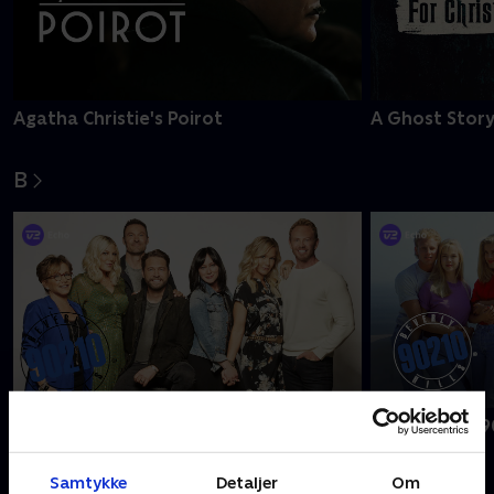
Agatha Christie's Poirot
A Ghost Story
B
BH90210
Beverly Hills 
Samtykke
Detaljer
Om