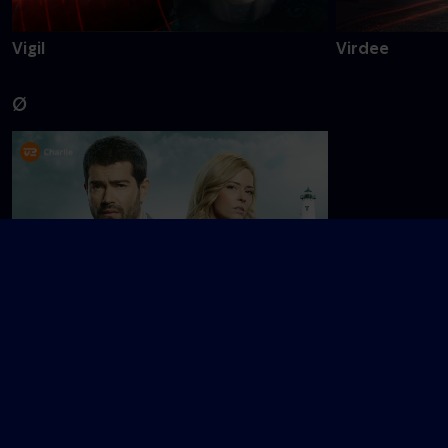
Vigil
Virdee
Ø
Øens hemmeligheder
Å