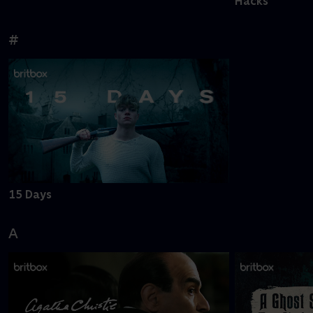
Hacks
#
15 Days
A