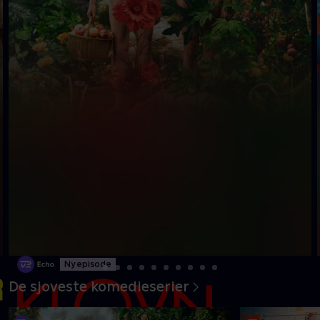
Ny episode
De sjoveste komedieserier