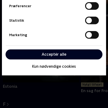
Præferencer
Dear England
Den gode ste
Statistik
E
Marketing
Acceptér alle
Kun nødvendige cookies
Nyligt tilføjet
Estonia
En sag for Fro
F