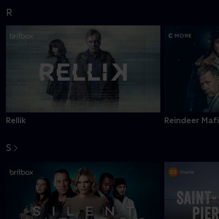
R
Rellik
Reindeer Maf
S