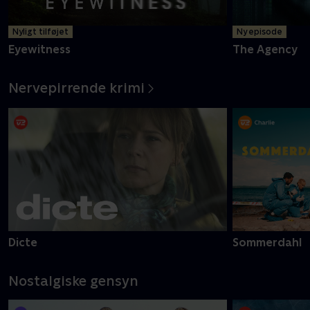
Nyligt tilføjet
Ny episode
Eyewitness
The Agency
Nervepirrende krimi
Dicte
Sommerdahl
Nostalgiske gensyn