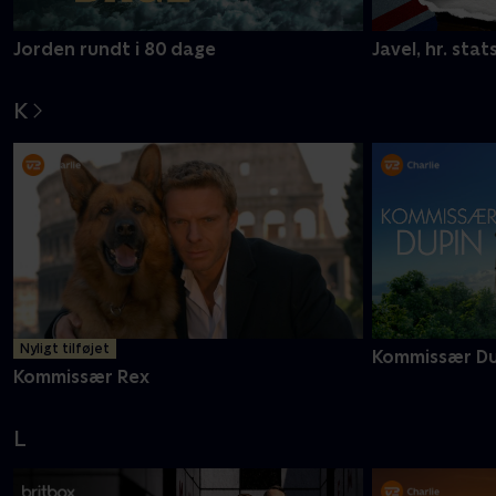
Jorden rundt i 80 dage
Javel, hr. stat
K
Nyligt tilføjet
Kommissær Du
Kommissær Rex
L