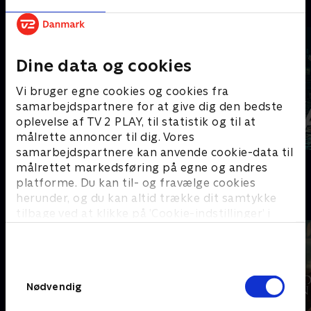
C
Dine data og cookies
Vi bruger egne cookies og cookies fra
samarbejdspartnere for at give dig den bedste
oplevelse af TV 2 PLAY, til statistik og til at
målrette annoncer til dig. Vores
samarbejdspartnere kan anvende cookie-data til
Coldwater
Cleaning Up
målrettet markedsføring på egne og andres
platforme. Du kan til- og fravælge cookies
herunder, og du kan altid trække dit samtykke
D
tilbage ved at klikke på ’Cookie-indstillinger’ i
bunden af siden. Læs mere om hvordan TV 2
behandler dine oplysninger i
TV 2s privatlivspolitik
.
Samtykkevalg
Nødvendig