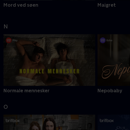
Mord ved søen
Maigret
N
Normale mennesker
Nepobaby
O