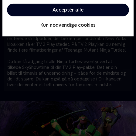
verden – som Universal Pictures, Paramount Pictures,
Nickelodeon og DreamWorks.
Acceptér alle
Er ‘Teenage Mutant Ninja Turtles’ også et hit hjemme
Kun nødvendige cookies
hos dig?
Hvis du eller andre hjemme hos dig er helt vilde med de fire
muterede skildpadder, der bekæmper ondskab i New Yorks
kloakker, så er TV 2 Play stedet. På TV 2 Play kan du nemlig
finde flere filmatiseringer af ‘Teenage Mutant Ninja Turtles’.
Du kan få adgang til alle Ninja Turtles-eventyr ved at
tilkøbe SkyShowtime til din TV 2 Play-pakke. Det er din
billet til timevis af underholdning – både for de mindste og
de lidt større. Du kan også gå på opdagelse i Oiii-kanalen,
hvor der venter et helt univers for familiens mindste.