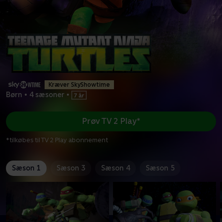
Kræver SkyShowtime
Børn
•
4 sæsoner
•
Prøv TV 2 Play*
*tilkøbes til TV 2 Play abonnement
Sæson 1
Sæson 3
Sæson 4
Sæson 5