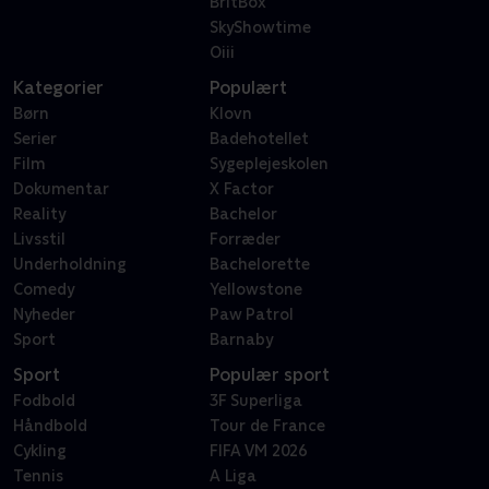
BritBox
SkyShowtime
Oiii
Kategorier
Populært
Børn
Klovn
Serier
Badehotellet
Film
Sygeplejeskolen
Dokumentar
X Factor
Reality
Bachelor
Livsstil
Forræder
Underholdning
Bachelorette
Comedy
Yellowstone
Nyheder
Paw Patrol
Sport
Barnaby
Sport
Populær sport
Fodbold
3F Superliga
Håndbold
Tour de France
Cykling
FIFA VM 2026
Tennis
A Liga