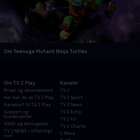
Om Teenage Mutant Ninja Turtles
Om TV 2 Play
Kanaler
Priser og abonnement
TV 2
Her kan du se TV 2 Play
TV 2 Sport
Gavekort til TV 2 Play
TV 2 News
Support og
TV 2 Echo
Kundecenter
TV 2 Fri
Vilkår og betingelser
TV 2 Charlie
TV 2 NEWS i offentligt
C More
rum