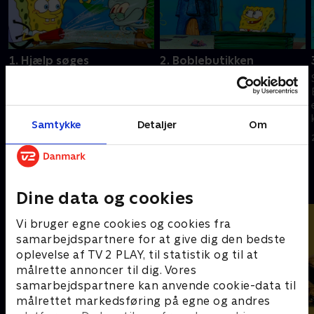
1. Hjælp søges
2. Boblebutikken
SvampeBob søger job på Den
SvampeBob viser sit talent for
Knasende Krabbe og møder
bobleblæsning. I et forsøg på
Sandy for første gang.
at imponere Sandy revner hans
bukser.
Samtykke
Detaljer
Om
25. august 2023 • 22 min
25. august 2023 • 22 min
Andre så også
Dine data og cookies
Vi bruger egne cookies og cookies fra
samarbejdspartnere for at give dig den bedste
oplevelse af TV 2 PLAY, til statistik og til at
målrette annoncer til dig. Vores
samarbejdspartnere kan anvende cookie-data til
målrettet markedsføring på egne og andres