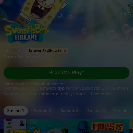
Kræver SkyShowtime
Børn
•
16 sæsoner
•
Prøv TV 2 Play*
*tilkøbes til TV 2 Play abonnement
SvampeBob bor på havets dyb i undervandsbyen Bikini Bunden.
Sammen med sin kammerat, den lyserøde
...
Læs mere
Sæson 1
Sæson 2
Sæson 3
Sæson 4
Sæson 5