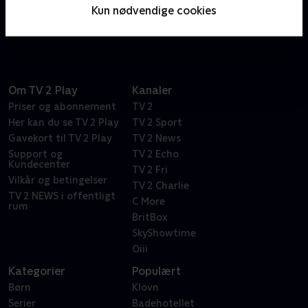
lyserøde søstjerne Patrick, kommer han ud på de
Kun nødvendige cookies
skøreste eventyr.
Om TV 2 Play
Kanaler
Priser og abonnement
TV 2
Her kan du se TV 2 Play
TV 2 Sport
Gavekort til TV 2 Play
TV 2 News
Support og
TV 2 Echo
Kundecenter
TV 2 Fri
Vilkår og betingelser
TV 2 Charlie
TV 2 NEWS i offentligt
C More
rum
BritBox
SkyShowtime
Oiii
Kategorier
Populært
Børn
Klovn
Serier
Badehotellet