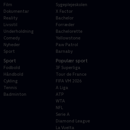
Film
Sygeplejeskolen
Dokumentar
X Factor
Reality
Bachelor
Livsstil
Forræder
Underholdning
Bachelorette
Comedy
Yellowstone
Nyheder
Paw Patrol
Sport
Barnaby
Sport
Populær sport
Fodbold
3F Superliga
Håndbold
Tour de France
Cykling
FIFA VM 2026
Tennis
A Liga
Badminton
ATP
WTA
NFL
Serie A
Diamond League
La Vuelta