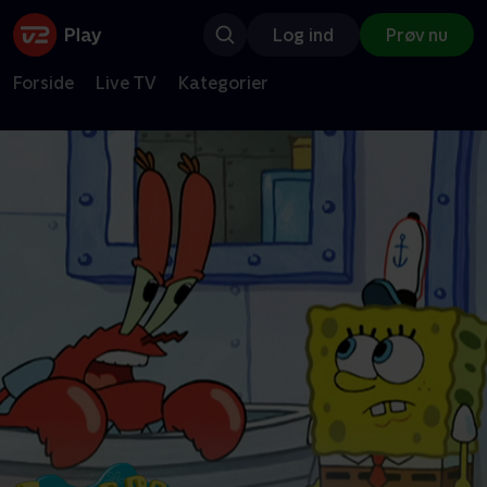
Log ind
Prøv nu
Forside
Live TV
Kategorier