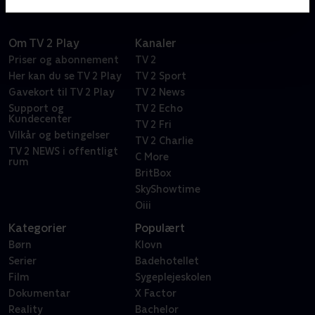
Om TV 2 Play
Kanaler
Priser og abonnement
TV 2
Her kan du se TV 2 Play
TV 2 Sport
Gavekort til TV 2 Play
TV 2 News
Support og
TV 2 Echo
Kundecenter
TV 2 Fri
Vilkår og betingelser
TV 2 Charlie
TV 2 NEWS i offentligt
C More
rum
BritBox
SkyShowtime
Oiii
Kategorier
Populært
Børn
Klovn
Serier
Badehotellet
Film
Sygeplejeskolen
Dokumentar
X Factor
Reality
Bachelor