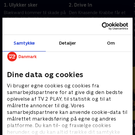
1. Ulykker sker
2. Drive In
Blækward kommer til skade på
Den Knasende Krabbe får et
arbejde. Hr. Krabbe og
drive-in-vindue, og en
Plankton arbejder sammen
racerbilkører prøver at
mod en konkurrent.
undervise SvampeBob.
19. september 2023 • 22 min
19. september 2023 • 22 min
Samtykke
Detaljer
Om
Andre så også
Dine data og cookies
Vi bruger egne cookies og cookies fra
samarbejdspartnere for at give dig den bedste
oplevelse af TV 2 PLAY, til statistik og til at
målrette annoncer til dig. Vores
samarbejdspartnere kan anvende cookie-data til
målrettet markedsføring på egne og andres
F for får
Spørg bælte
platforme. Du kan til- og fravælge cookies
herunder, og du kan altid trække dit samtykke
Børneserier • 5 sæsoner
Børneserier • 1