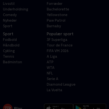
Livsstil
Forræder
Underholdning
Bachelorette
Comedy
Yellowstone
Nyheder
Paw Patrol
Sport
Barnaby
Sport
Populær sport
Fodbold
3F Superliga
Håndbold
Tour de France
Cykling
FIFA VM 2026
Tennis
A Liga
Badminton
ATP
WTA
NFL
Serie A
Diamond League
La Vuelta