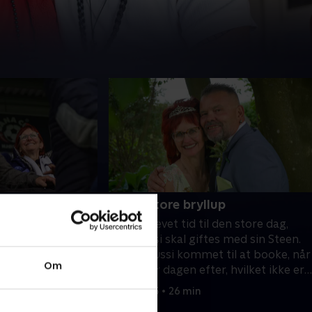
ane
4. Det store bryllup
 tage med Steen til
Det er blevet tid til den store dag,
meholdet
hvor Sussi skal giftes med sin Steen.
Hjørring. For
Dog er Sussi kommet til at booke, når
Om
OB spiller dagen efter, hvilket ikke er
populært.
6. juli 2025 • 26 min