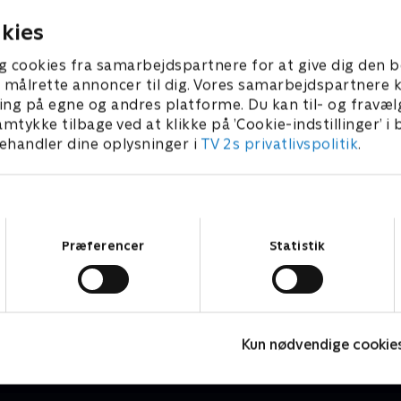
kies
g cookies fra samarbejdspartnere for at give dig den b
l at målrette annoncer til dig. Vores samarbejdspartner
ing på egne og andres platforme. Du kan til- og fravæl
amtykke tilbage ved at klikke på ’Cookie-indstillinger’ i
handler dine oplysninger i
TV 2s privatlivspolitik
.
Samtykkevalg
Præferencer
Statistik
Olsen-banden for altid
B
Dokumentar • 1 sæsoner
D
Kun nødvendige cookie