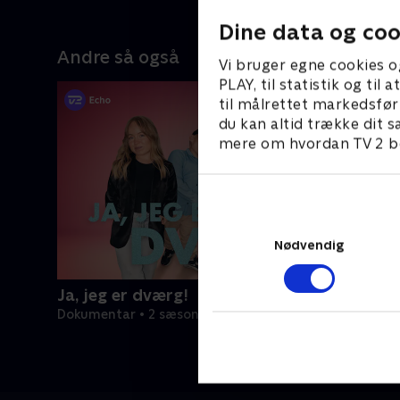
Dine data og coo
Andre så også
Vi bruger egne cookies o
PLAY, til statistik og ti
til målrettet markedsfør
du kan altid trække dit s
mere om hvordan TV 2 be
Nødvendig
Ja, jeg er dværg!
Dokumentar • 2 sæsoner