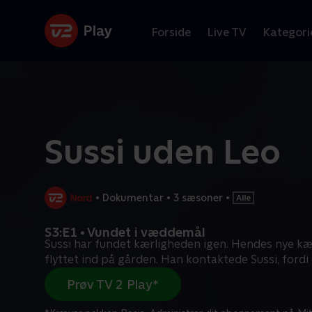
Forside
Live TV
Kategori
Sussi uden Leo
•
Dokumentar
•
3 sæsoner
•
S3:E1 • Vundet i væddemål
Sussi har fundet kærligheden igen. Hendes nye kæ
flyttet ind på gården. Han kontaktede Sussi, fordi
Prøv TV 2 Play*