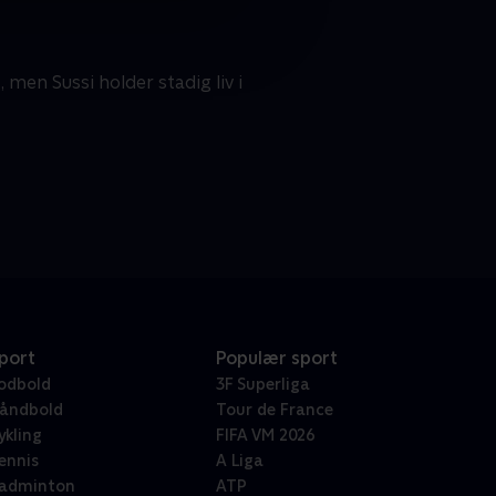
men Sussi holder stadig liv i
port
Populær sport
odbold
3F Superliga
åndbold
Tour de France
ykling
FIFA VM 2026
ennis
A Liga
adminton
ATP