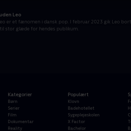
 uden Leo
eo er et fænomen i dansk pop. I februar 2023 gik Leo bort, 
 til stor glæde for hendes publikum.
Kategorier
Populært
S
Børn
Klovn
F
Serier
Badehotellet
H
Film
Sygeplejeskolen
C
Dokumentar
X Factor
T
Reality
Bachelor
B