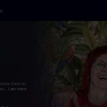
er
reste Steen er
 en
...
Læs mere