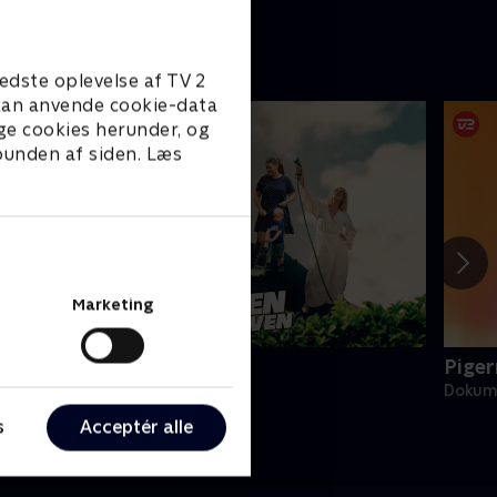
edste oplevelse af TV 2
e kan anvende cookie-data
ge cookies herunder, og
 bunden af siden. Læs
Marketing
alladen om kolonihaven
Piger
okumentar • 2 sæsoner
Dokume
s
Acceptér alle