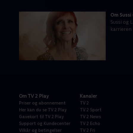
Om Sussi
Sussi og L
karrieren
Om TV 2 Play
Kanaler
Priser og abonnement
TV 2
Her kan du se TV 2 Play
TV 2 Sport
Gavekort til TV 2 Play
TV 2 News
Support og Kundecenter
TV 2 Echo
Vilkår og betingelser
TV 2 Fri