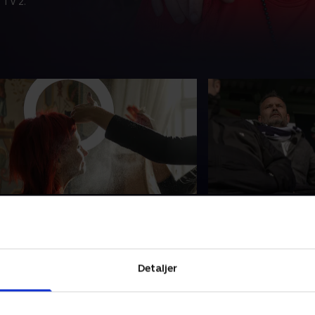
 TV 2.
. Nytår på klosteret
3. Steen på udeb
ussi og Steen skal på Børglum
Sussi er begyndt at
loster med ugebladet Her & Nu. Der
fodbold, når hjem
kal tages nytårsfotos til bladet i
Vendsyssel spiller i 
Detaljer
uldt festskrud.
hyggens skyld.
2. juni 2025 • 20 min
29. juni 2025 • 21 min