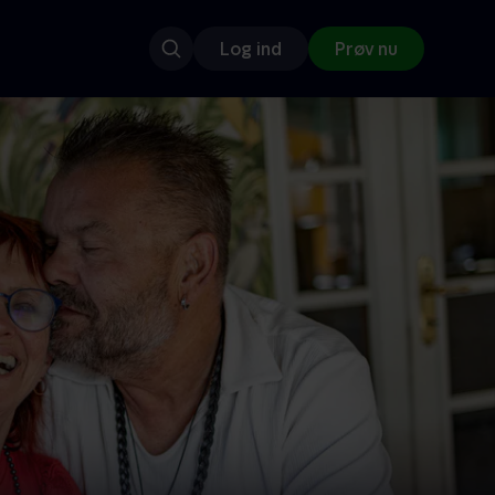
Log ind
Prøv nu