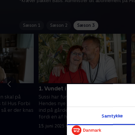
*Kræver pakken Basis. Administrer dit abonnement på Mit
Sæson 1
Sæson 2
Sæson 3
1. Vundet i væddemål
2
un skal på
Sussi har fundet kærligheden igen.
S
 til Hus Forbi
Hendes nye kæreste Steen er flyttet
k
 så er der knas
ind på gården. Han kontaktede Sussi,
s
Samtykke
fordi en af hans venner lokkede med
f
en kasse øl.
15. juni 2025 • 23 min
2