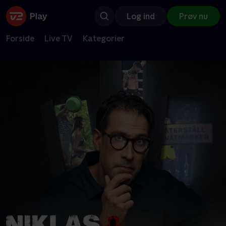
Log ind
Prøv nu
Forside
Live TV
Kategorier