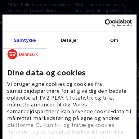
Niklas Källner møder svenskere,
Niklas møder boksere og
der bruger psykedeliske
hooligans, der opsøger vold.
il
stoffer, og i Peru besøger han
Hvorfor benytter de sig af
er
et sted, der har specialiseret
vold, og hvad får de ud af det?.
sig i det tusind år gamle stof
10. juli 2023 • 43 min
10. juli 2023 • 43 min
ayahuasca
Samtykke
Detaljer
Om
Andre så også
Dine data og cookies
Vi bruger egne cookies og cookies fra
samarbejdspartnere for at give dig den bedste
oplevelse af TV 2 PLAY, til statistik og til at
målrette annoncer til dig. Vores
samarbejdspartnere kan anvende cookie-data til
Den skjulte morder
Tragedien i
målrettet markedsføring på egne og andres
Dokumentar • 1 sæsoner
Dokumentar • 1
platforme. Du kan til- og fravælge cookies
herunder, og du kan altid trække dit samtykke
tilbage ved at klikke på ’Cookie-indstillinger’ i