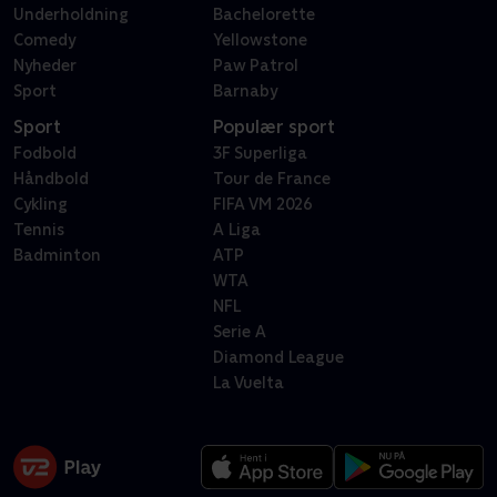
Underholdning
Bachelorette
Comedy
Yellowstone
Nyheder
Paw Patrol
Sport
Barnaby
Sport
Populær sport
Fodbold
3F Superliga
Håndbold
Tour de France
Cykling
FIFA VM 2026
Tennis
A Liga
Badminton
ATP
WTA
NFL
Serie A
Diamond League
La Vuelta