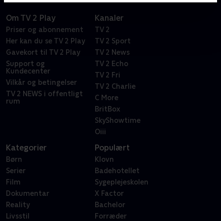
Om TV 2 Play
Kanaler
Priser og abonnement
TV 2
Her kan du se TV 2 Play
TV 2 Sport
Gavekort til TV 2 Play
TV 2 News
Support og
TV 2 Echo
Kundecenter
TV 2 Fri
Vilkår og betingelser
TV 2 Charlie
TV 2 NEWS i offentligt
C More
rum
BritBox
SkyShowtime
Oiii
Kategorier
Populært
Børn
Klovn
Serier
Badehotellet
Film
Sygeplejeskolen
Dokumentar
X Factor
Reality
Bachelor
Livsstil
Forræder