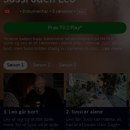
•
Dokumentar
•
3 sæsoner
•
Prøv TV 2 Play*
*Kræver pakken Basis. Administrer dit abonnement på Mit TV 2.
Sussi og Leo er et fænomen i dansk pop. I februar 2023 gik Leo
bort, men Sussi holder stadig liv i karrieren til stor
...
Læs mere
Sæson 1
Sæson 2
Sæson 3
1. Leo går bort
2. Sussi er alene
Leo er syg og vil ikke spille
Leo dør. Sussi kan mærke, at
mere. Nu vil Sussi ud at spille
han er et bedre sted. Dagen