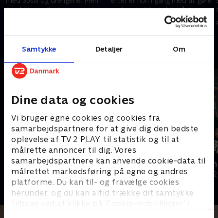
med Sussi og drengene. Men
efter er hun i gang med at gøre
Leo bliver indlagt igen, og der
rent og holde orden på deres
er kun en vej. Sussi er nu alene.
ejendom. Bisættelsen skal
26. maj 2023 • 21 min
2. juni 2023 • 22 min
også planlægges.
Samtykke
Detaljer
Om
Andre så også
Dine data og cookies
Vi bruger egne cookies og cookies fra
samarbejdspartnere for at give dig den bedste
oplevelse af TV 2 PLAY, til statistik og til at
målrette annoncer til dig. Vores
samarbejdspartnere kan anvende cookie-data til
Pigerne på psyk
Balladen om
målrettet markedsføring på egne og andres
Dokumentar • 1 sæsoner
Dokumentar • 2
platforme. Du kan til- og fravælge cookies
herunder, og du kan altid trække dit samtykke
tilbage ved at klikke på ’Cookie-indstillinger’ i
bunden af siden. Læs mere om hvordan TV 2