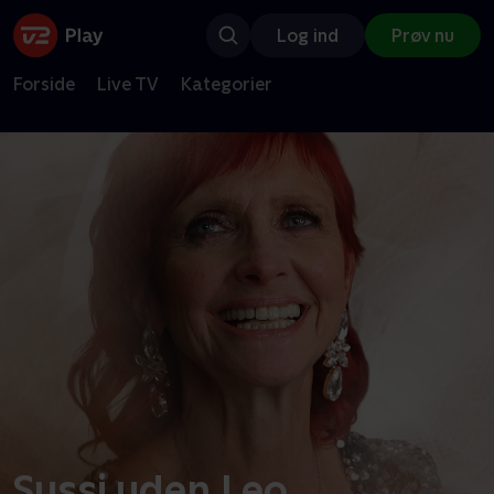
Log ind
Prøv nu
Forside
Live TV
Kategorier
Sussi uden Leo