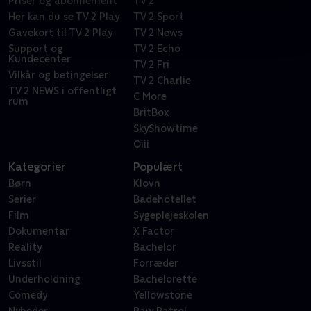
Priser og abonnement
TV 2
Her kan du se TV 2 Play
TV 2 Sport
Gavekort til TV 2 Play
TV 2 News
Support og
TV 2 Echo
Kundecenter
TV 2 Fri
Vilkår og betingelser
TV 2 Charlie
TV 2 NEWS i offentligt
C More
rum
BritBox
SkyShowtime
Oiii
Kategorier
Populært
Børn
Klovn
Serier
Badehotellet
Film
Sygeplejeskolen
Dokumentar
X Factor
Reality
Bachelor
Livsstil
Forræder
Underholdning
Bachelorette
Comedy
Yellowstone