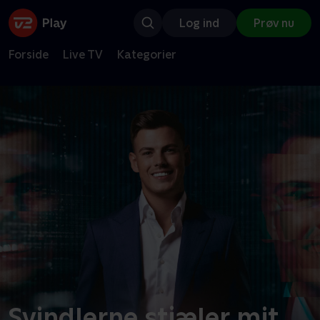
Log ind
Prøv nu
Forside
Live TV
Kategorier
Svindlerne stjæler mit