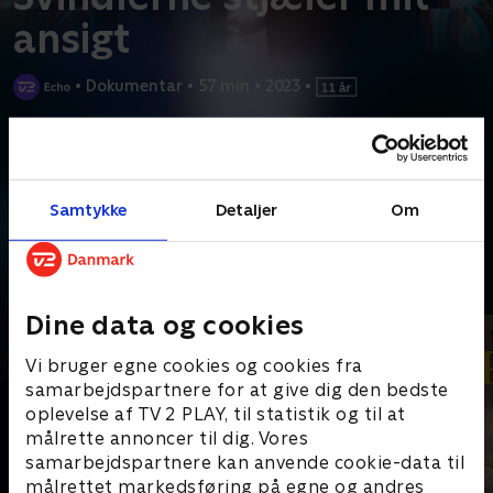
ansigt
•
Dokumentar
•
57 min
•
2023
•
Prøv TV 2 Play*
*Kræver pakken Basis. Administrer dit abonnement på Mit TV 2.
Efter at have lagt sit liv ud på sociale medier bliver James
Samtykke
Detaljer
Om
Blakes identitet stjålet og brugt i falske
...
Læs mere
Andre så også
Dine data og cookies
Vi bruger egne cookies og cookies fra
samarbejdspartnere for at give dig den bedste
oplevelse af TV 2 PLAY, til statistik og til at
målrette annoncer til dig. Vores
samarbejdspartnere kan anvende cookie-data til
målrettet markedsføring på egne og andres