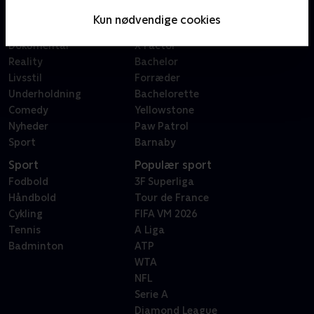
Serier
Badehotellet
Kun nødvendige cookies
Film
Sygeplejeskolen
Dokumentar
X Factor
Reality
Bachelor
Livsstil
Forræder
Underholdning
Bachelorette
Comedy
Yellowstone
Nyheder
Paw Patrol
Sport
Barnaby
Sport
Populær sport
Fodbold
3F Superliga
Håndbold
Tour de France
Cykling
FIFA VM 2026
Tennis
A Liga
Badminton
ATP
WTA
NFL
Serie A
Diamond League