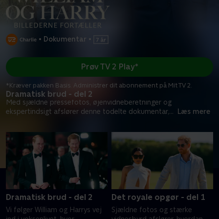
•
Dokumentar
•
Prøv TV 2 Play*
*Kræver pakken Basis. Administrer dit abonnement på Mit TV 2.
Dramatisk brud - del 2
Med sjældne pressefotos, øjenvidneberetninger og
ekspertindsigt afslører denne todelte dokumentar,
...
Læs mere
Dramatisk brud - del 2
Det royale opgør - del 1
Vi følger William og Harrys vej
Sjældne fotos og stærke
ind i voksenlivet, hvor
vidnesbyrd afslører, hvordan