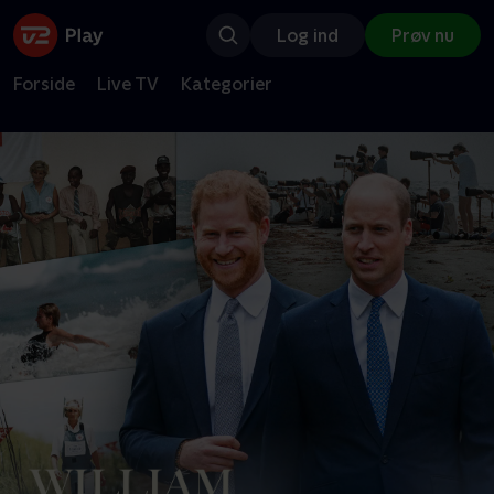
Log ind
Prøv nu
Forside
Live TV
Kategorier