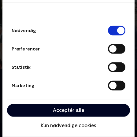
bunden af siden. Læs mere om hvordan TV 2
behandler dine oplysninger i
TV 2s privatlivspolitik
.
Samtykkevalg
Nødvendig
Præferencer
Statistik
Om William og Harry - billederne fortæller
Med sjældne pressefotos, øjenvidneberetninger og
Marketing
ekspertindsigt afslører denne todelte dokumentar,
hvordan Dianas indtog for over 40 år siden lagde
grunden til Harrys exit og bruddet med broren
Acceptér alle
William.
Kun nødvendige cookies