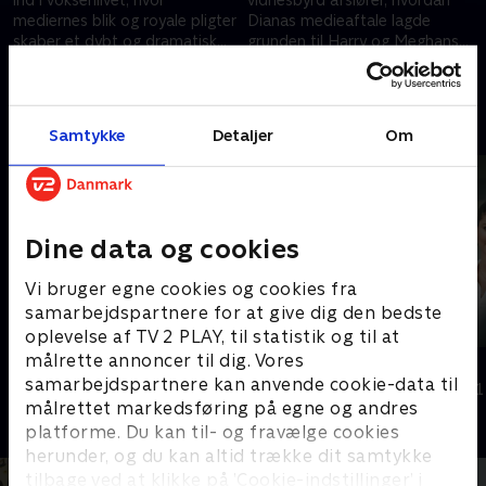
mediernes blik og royale pligter
Dianas medieaftale lagde
skaber et dybt og dramatisk
grunden til Harry og Meghans
brud i kongefamilien.
exit fra det royale liv.
27. november 2025 • 49 min
20. november 2025 • 49 min
Andre så også
Samtykke
Detaljer
Om
Dine data og cookies
Vi bruger egne cookies og cookies fra
samarbejdspartnere for at give dig den bedste
oplevelse af TV 2 PLAY, til statistik og til at
målrette annoncer til dig. Vores
Kate - pigen der blev prinsesse
Tronen
samarbejdspartnere kan anvende cookie-data til
Dokumentar • 1 sæsoner
Dokumentar • 1
målrettet markedsføring på egne og andres
platforme. Du kan til- og fravælge cookies
herunder, og du kan altid trække dit samtykke
tilbage ved at klikke på ’Cookie-indstillinger’ i