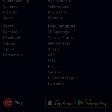
Underholdning
Bachelorette
Comedy
Yellowstone
Nyheder
Paw Patrol
Sport
Barnaby
Sport
Populær sport
Fodbold
3F Superliga
Håndbold
Tour de France
Cykling
FIFA VM 2026
Tennis
A Liga
Badminton
ATP
WTA
NFL
Serie A
Diamond League
La Vuelta