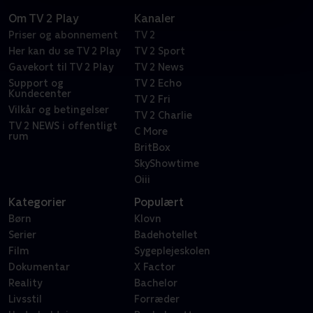
Om TV 2 Play
Kanaler
Priser og abonnement
TV 2
Her kan du se TV 2 Play
TV 2 Sport
Gavekort til TV 2 Play
TV 2 News
Support og
TV 2 Echo
Kundecenter
TV 2 Fri
Vilkår og betingelser
TV 2 Charlie
TV 2 NEWS i offentligt
C More
rum
BritBox
SkyShowtime
Oiii
Kategorier
Populært
Børn
Klovn
Serier
Badehotellet
Film
Sygeplejeskolen
Dokumentar
X Factor
Reality
Bachelor
Livsstil
Forræder