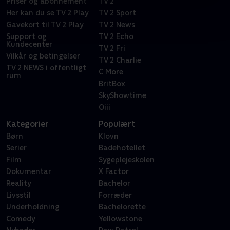
Priser og abonnement
TV 2
Her kan du se TV 2 Play
TV 2 Sport
Gavekort til TV 2 Play
TV 2 News
Support og
TV 2 Echo
Kundecenter
TV 2 Fri
Vilkår og betingelser
TV 2 Charlie
TV 2 NEWS i offentligt
C More
rum
BritBox
SkyShowtime
Oiii
Kategorier
Populært
Børn
Klovn
Serier
Badehotellet
Film
Sygeplejeskolen
Dokumentar
X Factor
Reality
Bachelor
Livsstil
Forræder
Underholdning
Bachelorette
Comedy
Yellowstone