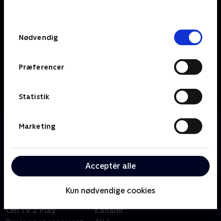
behandler dine oplysninger i
TV 2s privatlivspolitik
.
Samtykkevalg
Nødvendig
Præferencer
Statistik
Om Suspekt
Marketing
Følg Rune, Emil og Andreas gennem to års rejse der
starter med en nedlukning af landet og slutter af
med ét af bandets vigtigste beslutninger til dato.
Acceptér alle
Kun nødvendige cookies
Om TV 2 Play
Kanaler