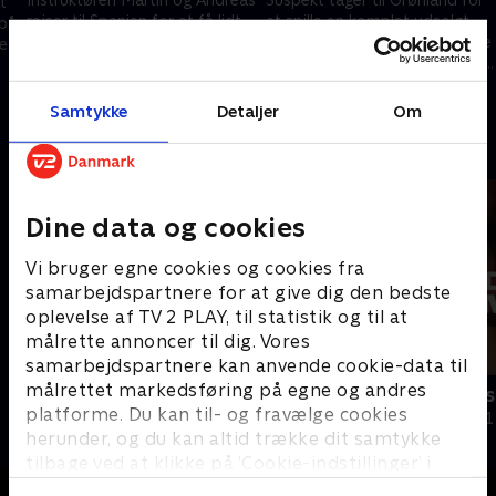
t
rejser til Spanien for at få lidt
at spille en komplet udsolgt
 på
luftforandring og med ønsket
koncert i Nuuk. Rejsen skal vise
ien
om at give seeren muligheden
sig at få langt større betydning
for at lære Andreas lidt bedre
for bandet. .
16. januar 2023 • 23 min
23. januar 2023 • 24 min
at kende.
Samtykke
Detaljer
Om
Andre så også
Dine data og cookies
Vi bruger egne cookies og cookies fra
samarbejdspartnere for at give dig den bedste
oplevelse af TV 2 PLAY, til statistik og til at
målrette annoncer til dig. Vores
samarbejdspartnere kan anvende cookie-data til
målrettet markedsføring på egne og andres
En gang narkostrømer
Bordellern
platforme. Du kan til- og fravælge cookies
Dokumentar • 1 sæsoner
Dokumentar • 1
herunder, og du kan altid trække dit samtykke
tilbage ved at klikke på ’Cookie-indstillinger’ i
bunden af siden. Læs mere om hvordan TV 2