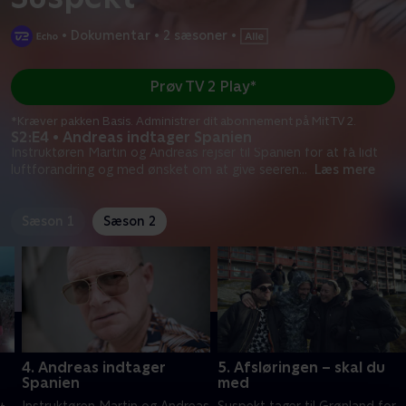
•
Dokumentar
•
2 sæsoner
•
Prøv TV 2 Play*
*Kræver pakken Basis. Administrer dit abonnement på Mit TV 2.
S2:E4 • Andreas indtager Spanien
Instruktøren Martin og Andreas rejser til Spanien for at få lidt
luftforandring og med ønsket om at give seeren
...
Læs mere
Sæson 1
Sæson 2
4. Andreas indtager
5. Afsløringen – skal du
Spanien
med
Instruktøren Martin og Andreas
Suspekt tager til Grønland for