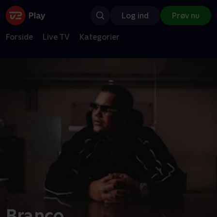
Log ind
Prøv nu
Forside
Live TV
Kategorier
Branco