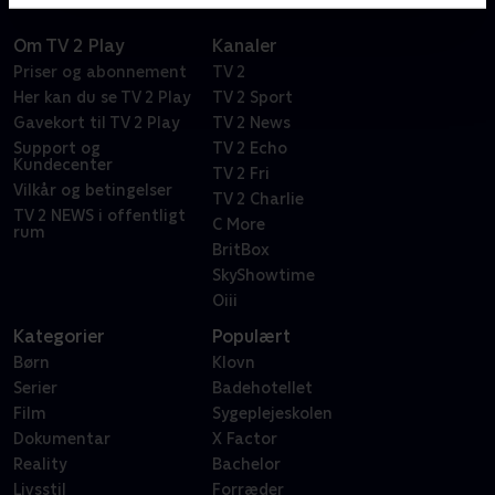
Om TV 2 Play
Kanaler
Priser og abonnement
TV 2
Her kan du se TV 2 Play
TV 2 Sport
Gavekort til TV 2 Play
TV 2 News
Support og
TV 2 Echo
Kundecenter
TV 2 Fri
Vilkår og betingelser
TV 2 Charlie
TV 2 NEWS i offentligt
C More
rum
BritBox
SkyShowtime
Oiii
Kategorier
Populært
Børn
Klovn
Serier
Badehotellet
Film
Sygeplejeskolen
Dokumentar
X Factor
Reality
Bachelor
Livsstil
Forræder