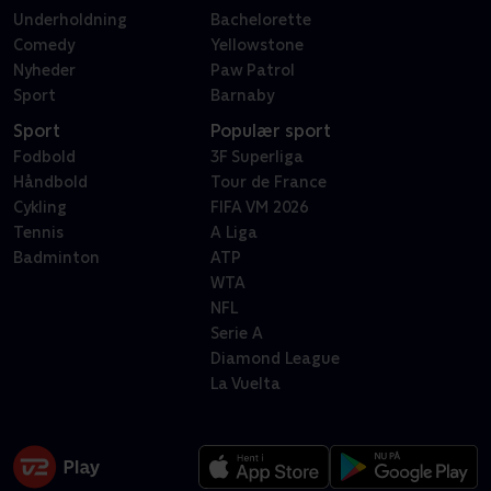
Underholdning
Bachelorette
Comedy
Yellowstone
Nyheder
Paw Patrol
Sport
Barnaby
Sport
Populær sport
Fodbold
3F Superliga
Håndbold
Tour de France
Cykling
FIFA VM 2026
Tennis
A Liga
Badminton
ATP
WTA
NFL
Serie A
Diamond League
La Vuelta