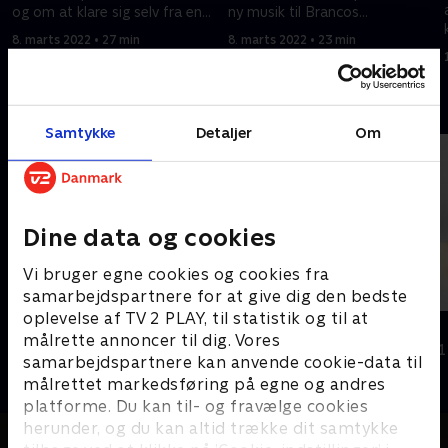
og om at klare sig selv fra en
ny musik til Brancos
tidlig alder.
kommende album. Hvordan
8. marts 2022 • 27 min
8. marts 2022 • 23 min
arbejder de bag de lukkede
døre?
Andre så også
Samtykke
Detaljer
Om
Dine data og cookies
Vi bruger egne cookies og cookies fra
samarbejdspartnere for at give dig den bedste
oplevelse af TV 2 PLAY, til statistik og til at
Nicki Bille brænder
Sidney
målrette annoncer til dig. Vores
Dokumentar • 1 sæsoner
Dokumentar • 1
samarbejdspartnere kan anvende cookie-data til
målrettet markedsføring på egne og andres
platforme. Du kan til- og fravælge cookies
herunder, og du kan altid trække dit samtykke