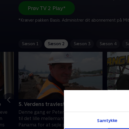
Prøv TV 2 Play*
*Kræver pakken Basis. Administrer dit abonnement på Mit
Sæson 1
Sæson 2
Sæson 3
Sæson 4
S
e
5. Verdens travleste kanal
6. Verde
by
leve
Denne gang er Peter Ingemann taget
Peter Ing
n
til det lille mellemamerikanske land
Samtykke
for at be
ens
Panama for at sejle på Panama-