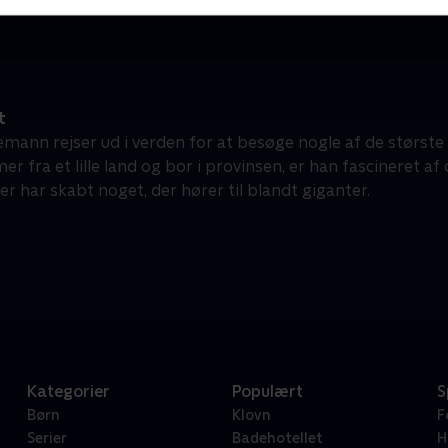
t
emann rejser ud i verden for at besøge nogle af de størst
r fra et lille land og bor i provinsen, er han fascineret 
er har skabt noget, der hører til blandt giganter.
Kategorier
Populært
S
Børn
Klovn
F
Serier
Badehotellet
H