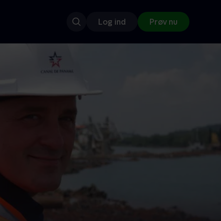
Log ind
Prøv nu