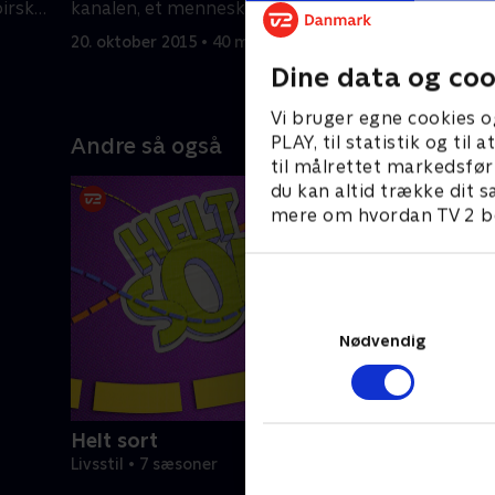
mest højt
birske
kanalen, et menneskeskabt kanal,
starter h
 nogle
som nogen har kaldt verdens ottende
20. oktober 2015 • 40 min
klonings-k
 det
vidunder. I programmet oplever han
27. oktobe
Dine data og coo
kan få kl
 én af
kanalen fra dækket ombord på
bagefter 
Mærsk-skibet Johannes Mærsk, og så
Vi bruger egne cookies o
farligste 
ussisk
er han med tolderne på jagt efter
PLAY, til statistik og ti
Andre så også
blæksprut
entet
smuglergods. Efter det tager han på
til målrettet markedsfør
oplever h
det.
opdagelse i den ægte regnskov rundt
du kan altid trække dit s
sportsgre
om kanalen.
mere om hvordan TV 2 be
er en spo
sportsstj
bliver ri
der er bed
Derefter
Nødvendig
selvfølge
som er d
landegræn
Helt sort
Livsstil • 7 sæsoner