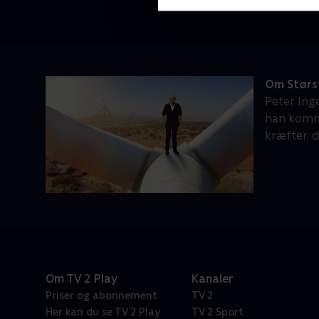
Om Størs
Peter Ing
han komme
kræfter, d
Om TV 2 Play
Kanaler
Priser og abonnement
TV 2
Her kan du se TV 2 Play
TV 2 Sport