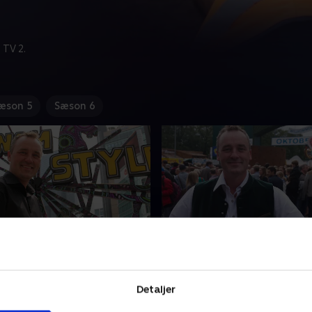
 TV 2.
æson 5
Sæson 6
ns mest højteknologiske
7. Verdens største folkef
Peter Ingemann har iført si
emann rejser til Sydkorea
lederhosen og er rejst til ve
Detaljer
søge Seoul, en af verdens
største folkefest, Oktoberfe