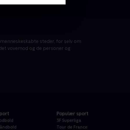
e menneskeskabte steder, for selv om
af det vovemod og de personer og
port
Populær sport
odbold
3F Superliga
åndbold
Tour de France