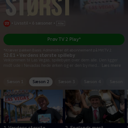
•
Livsstil
•
6 sæsoner
•
Prøv TV 2 Play*
*Kræver pakken Basis. Administrer dit abonnement på Mit TV 2.
S2:E1 • Verdens største spilleby
Velkommen til Las Vegas, spillebyen over dem alle. Den ligger
midt ude i Nevadas hede ørken og er den by med
...
Læs mere
Sæson 1
Sæson 2
Sæson 3
Sæson 4
Sæson 5
1. Verdens største
2. Englands mest