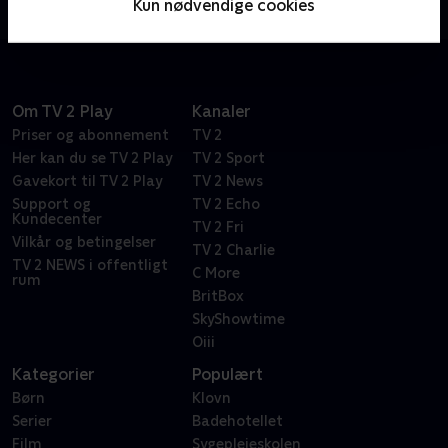
Kun nødvendige cookies
giganter.
Om TV 2 Play
Kanaler
Priser og abonnement
TV 2
Her kan du se TV 2 Play
TV 2 Sport
Gavekort til TV 2 Play
TV 2 News
Support og
TV 2 Echo
Kundecenter
TV 2 Fri
Vilkår og betingelser
TV 2 Charlie
TV 2 NEWS i offentligt
C More
rum
BritBox
SkyShowtime
Oiii
Kategorier
Populært
Børn
Klovn
Serier
Badehotellet
Film
Sygeplejeskolen