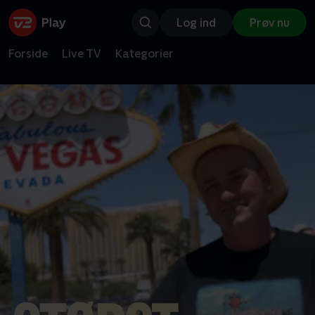
Log ind
Prøv nu
Forside
Live TV
Kategorier