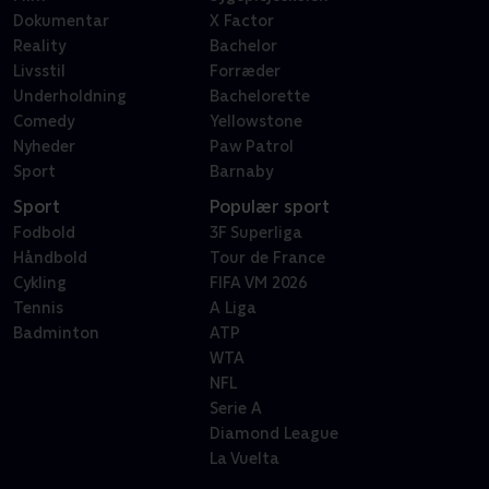
Dokumentar
X Factor
Reality
Bachelor
Livsstil
Forræder
Underholdning
Bachelorette
Comedy
Yellowstone
Nyheder
Paw Patrol
Sport
Barnaby
Sport
Populær sport
Fodbold
3F Superliga
Håndbold
Tour de France
Cykling
FIFA VM 2026
Tennis
A Liga
Badminton
ATP
WTA
NFL
Serie A
Diamond League
La Vuelta