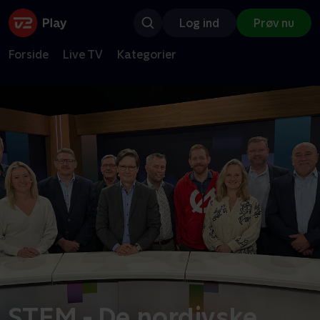
Log ind
Prøv nu
Forside
Live TV
Kategorier
STEM - De nordjyske