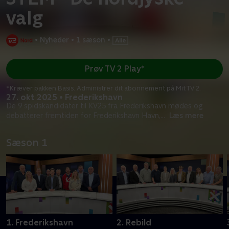
valg
•
Nyheder
•
1 sæson
•
Prøv TV 2 Play*
*Kræver pakken Basis. Administrer dit abonnement på Mit TV 2.
27. okt 2025 • Frederikshavn
De 9 spidskandidater til KV25 fra Frederikshavn mødes og
debatterer fremtiden for Frederikshavn Havn,
...
Læs mere
Sæson 1
1. Frederikshavn
2. Rebild