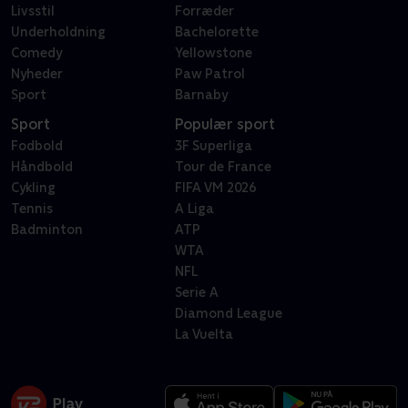
Livsstil
Forræder
Underholdning
Bachelorette
Comedy
Yellowstone
Nyheder
Paw Patrol
Sport
Barnaby
Sport
Populær sport
Fodbold
3F Superliga
Håndbold
Tour de France
Cykling
FIFA VM 2026
Tennis
A Liga
Badminton
ATP
WTA
NFL
Serie A
Diamond League
La Vuelta