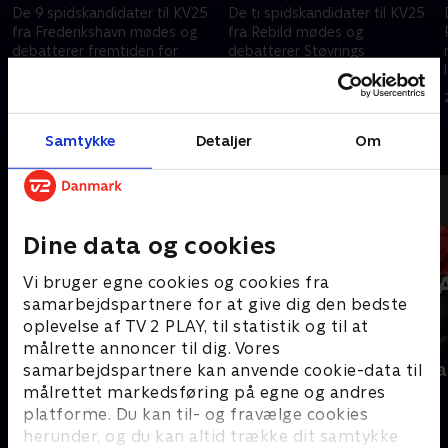
De 9 spidskandidater til KV25
De ti spidskandidater til KV25
fra Frederikshavn mødes og
fra Rebild mødes og
debatterer fremtiden for
debatterer Støvrings
Frederikshavn Havn,
vokseværk, ældreplejens
ældreplejens kvalitetet og
udfordringer og gøre
27. oktober 2025 • 61 min
28. oktober 2025 • 60 min
folkeskolernes størrelse.
kommunen mere attaktiv for
børnefamilier.
Samtykke
Detaljer
Om
Andre så også
Dine data og cookies
Vi bruger egne cookies og cookies fra
samarbejdspartnere for at give dig den bedste
oplevelse af TV 2 PLAY, til statistik og til at
målrette annoncer til dig. Vores
Interview med dronning Margrethe
Folketingsva
samarbejdspartnere kan anvende cookie-data til
- 100-året for Genforeningen
målrettet markedsføring på egne og andres
Nyheder
2020 • Nyheder • 38 min
platforme. Du kan til- og fravælge cookies
herunder, og du kan altid trække dit samtykke