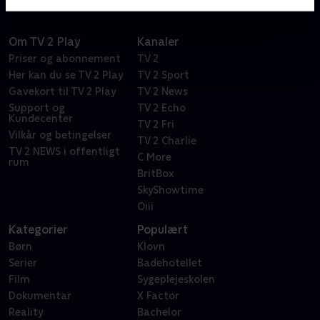
Om TV 2 Play
Kanaler
Priser og abonnement
TV 2
Her kan du se TV 2 Play
TV 2 Sport
Gavekort til TV 2 Play
TV 2 News
Support og
TV 2 Echo
Kundecenter
TV 2 Fri
Vilkår og betingelser
TV 2 Charlie
TV 2 NEWS i offentligt
C More
rum
BritBox
SkyShowtime
Oiii
Kategorier
Populært
Børn
Klovn
Serier
Badehotellet
Film
Sygeplejeskolen
Dokumentar
X Factor
Reality
Bachelor