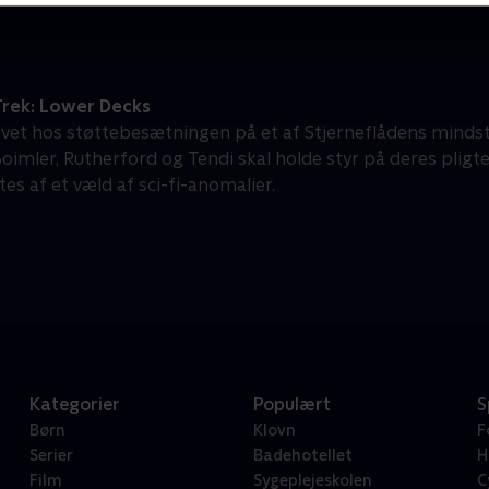
Trek: Lower Decks
livet hos støttebesætningen på et af Stjerneflådens mindst vi
oimler, Rutherford og Tendi skal holde styr på deres pligte
tes af et væld af sci-fi-anomalier.
Kategorier
Populært
S
Børn
Klovn
F
Serier
Badehotellet
H
Film
Sygeplejeskolen
C