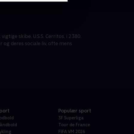
gtige skibe, U.S.S. Cerritos, i 2380.
r og deres sociale liv, ofte mens
port
Populær sport
odbold
3F Superliga
åndbold
Tour de France
ykling
FIFA VM 2026