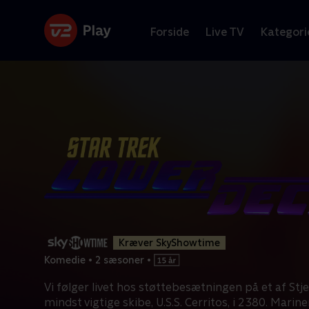
Forside
Live TV
Kategori
Kræver SkyShowtime
Komedie
•
2 sæsoner
•
Vi følger livet hos støttebesætningen på et af Stj
mindst vigtige skibe, U.S.S. Cerritos, i 2380. Mariner