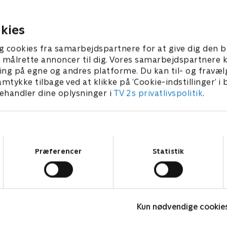
25 • 23 min
30. juli 2025 • 22 min
kies
g cookies fra samarbejdspartnere for at give dig den b
l at målrette annoncer til dig. Vores samarbejdspartner
ing på egne og andres platforme. Du kan til- og fravæl
amtykke tilbage ved at klikke på ’Cookie-indstillinger’ i
handler dine oplysninger i
TV 2s privatlivspolitik
.
Samtykkevalg
Præferencer
Statistik
Bert (dansk tale)
L
Komedie • 1 sæsoner
K
Kun nødvendige cookie