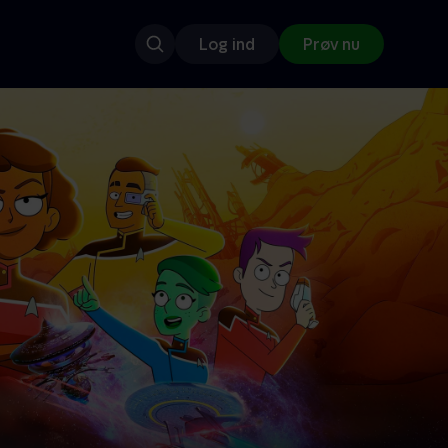
Log ind
Prøv nu