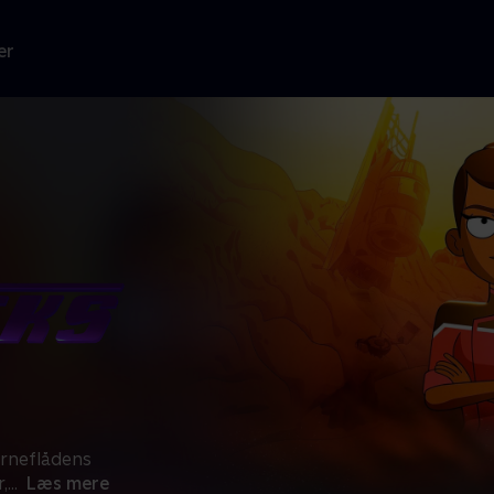
er
erneflådens
,
...
Læs mere