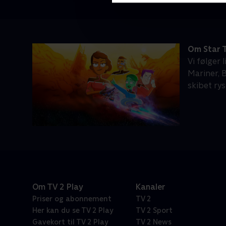
Om Star 
Vi følger 
Mariner, B
skibet rys
Om TV 2 Play
Kanaler
Priser og abonnement
TV 2
Her kan du se TV 2 Play
TV 2 Sport
Gavekort til TV 2 Play
TV 2 News