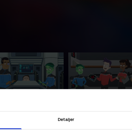
s
3. Temporal Edict
n højt profileret mission går
En ny arbejdsprotokol, der 
Detaljer
k, overvældes Boimler af
pausetid, presser besætnin
selvtillid.
nederste dæk til det yderste