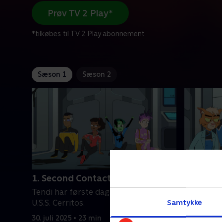
Prøv TV 2 Play*
*tilkøbes til TV 2 Play abonnement
Sæson 1
Sæson 2
1. Second Contact
2. Envoy
Tendi har første dag om bord på
Efter at e
Samtykke
U.S.S. Cerritos.
helt i fis
manglende 
30. juli 2025 • 23 min