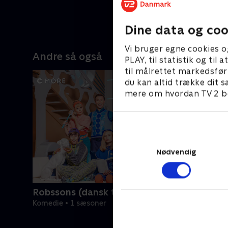
30. juli 20
Dine data og coo
Vi bruger egne cookies o
Andre så også
PLAY, til statistik og ti
til målrettet markedsfør
du kan altid trække dit s
mere om hvordan TV 2 be
Nødvendig
Robssons (dansk tale)
Komedie • 1 sæsoner