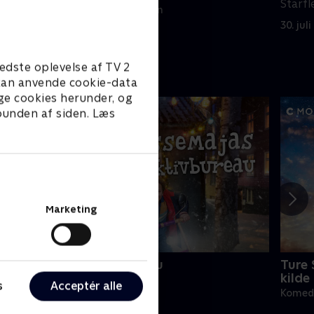
Starfl
30. juli 2025 • 24 min
30. jul
edste oplevelse af TV 2
e kan anvende cookie-data
ge cookies herunder, og
 bunden af siden. Læs
Marketing
asseMajas Detektivbureau
Ture
kilde
omedie • 1 sæsoner
s
Acceptér alle
Komedi