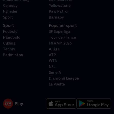
Comedy
Yellowstone
Nyheder
Paw Patrol
Sport
Barnaby
Sport
Populær sport
Fodbold
3F Superliga
Håndbold
Tour de France
Cykling
FIFA VM 2026
Tennis
A Liga
Badminton
ATP
WTA
NFL
Serie A
Diamond League
La Vuelta