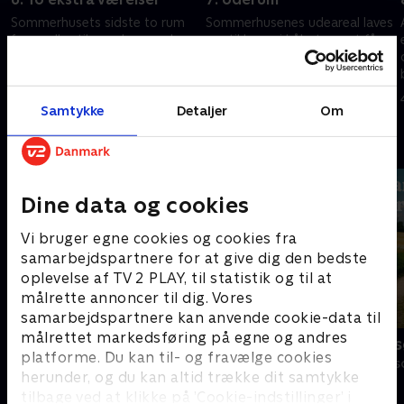
Sommerhusets sidste to rum
Sommerhusenes udeareal laves
forvandles til værelser med
om til haver i håbet om at få
svævende senge, svævende
dommernes begejstring til at
svaner og alt derimellem, og
blomstre, og så kommer alle
eks-parret får besøg af deres
fire par på dybt vand i ugens
20. april 2022 • 40 min
27. april 2022 • 40 min
to døtre.
sommerdyst.
Samtykke
Detaljer
Om
Andre så også
Dine data og cookies
Vi bruger egne cookies og cookies fra
samarbejdspartnere for at give dig den bedste
oplevelse af TV 2 PLAY, til statistik og til at
målrette annoncer til dig. Vores
samarbejdspartnere kan anvende cookie-data til
målrettet markedsføring på egne og andres
Nybyggerne
Landmand sø
platforme. Du kan til- og fravælge cookies
Reality • 3 sæsoner
Reality • 13 sæs
herunder, og du kan altid trække dit samtykke
tilbage ved at klikke på ’Cookie-indstillinger’ i