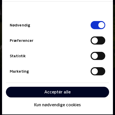
bunden af siden. Læs mere om hvordan TV 2
behandler dine oplysninger i
TV 2s privatlivspolitik
.
Samtykkevalg
Nødvendig
Præferencer
Statistik
Marketing
Om Sommerdrømme
Luk sommeren ind og følg fire par, der dyster om at
skabe deres drøm af et fristed. Efter otte intense
Acceptér alle
uger og masser af arbejde kåres vinderne.
Kun nødvendige cookies