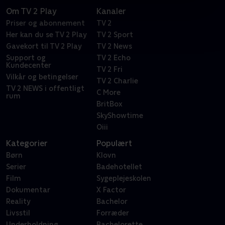
Om TV 2 Play
Kanaler
Priser og abonnement
TV 2
Her kan du se TV 2 Play
TV 2 Sport
Gavekort til TV 2 Play
TV 2 News
Support og
TV 2 Echo
Kundecenter
TV 2 Fri
Vilkår og betingelser
TV 2 Charlie
TV 2 NEWS i offentligt
C More
rum
BritBox
SkyShowtime
Oiii
Kategorier
Populært
Børn
Klovn
Serier
Badehotellet
Film
Sygeplejeskolen
Dokumentar
X Factor
Reality
Bachelor
Livsstil
Forræder
Underholdning
Bachelorette