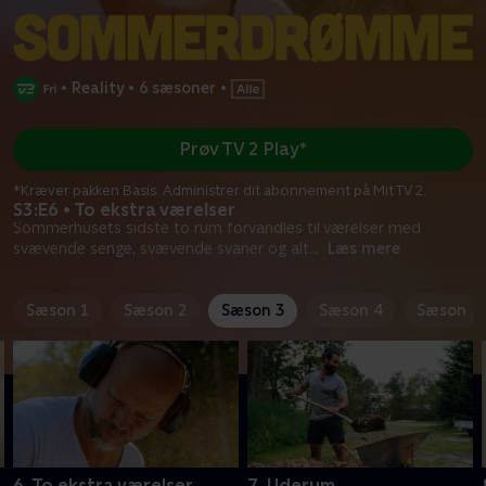
•
Reality
•
6 sæsoner
•
Prøv TV 2 Play*
*Kræver pakken Basis. Administrer dit abonnement på Mit TV 2.
S3:E6 • To ekstra værelser
Sommerhusets sidste to rum forvandles til værelser med
svævende senge, svævende svaner og alt
...
Læs mere
Sæson 1
Sæson 2
Sæson 3
Sæson 4
Sæson 5
6. To ekstra værelser
7. Uderum