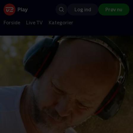
Log ind
Prøv nu
Forside
Live TV
Kategorier