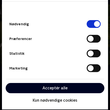
bunden af siden. Læs mere om hvordan TV 2
behandler dine oplysninger i
TV 2s privatlivspolitik
.
Samtykkevalg
Nødvendig
Præferencer
Statistik
Marketing
Om Sommerdrømme
Luk sommeren ind og følg fire par, der dyster om at
skabe deres drøm af et fristed. Efter otte intense
Acceptér alle
uger og masser af arbejde kåres vinderne.
Kun nødvendige cookies