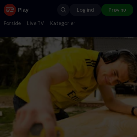
Log ind
Prøv nu
Forside
Live TV
Kategorier