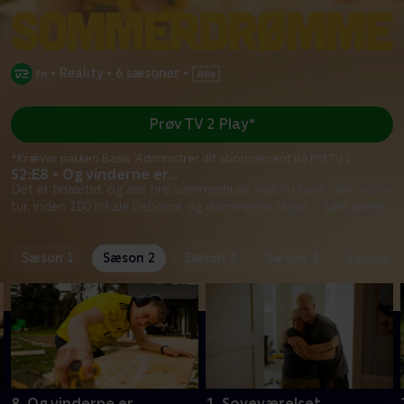
•
Reality
•
6 sæsoner
•
Prøv TV 2 Play*
*Kræver pakken Basis. Administrer dit abonnement på Mit TV 2.
S2:E8 • Og vinderne er…
Det er finaletid, og alle fire sommerhuse skal nu have den sidste
tur, inden 100 lokale beboere og dommerne afgør,
...
Læs mere
Sæson 1
Sæson 2
Sæson 3
Sæson 4
Sæson 5
8. Og vinderne er…
1. Soveværelset