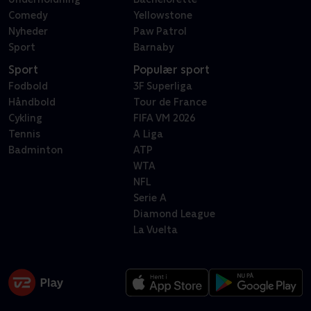
Comedy
Yellowstone
Nyheder
Paw Patrol
Sport
Barnaby
Sport
Populær sport
Fodbold
3F Superliga
Håndbold
Tour de France
Cykling
FIFA VM 2026
Tennis
A Liga
Badminton
ATP
WTA
NFL
Serie A
Diamond League
La Vuelta