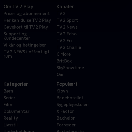
Om TV 2 Play
Kanaler
Priser og abonnement
TV 2
Her kan du se TV 2 Play
TV 2 Sport
Gavekort til TV 2 Play
TV 2 News
Support og
TV 2 Echo
Kundecenter
TV 2 Fri
Vilkår og betingelser
TV 2 Charlie
TV 2 NEWS i offentligt
C More
rum
BritBox
SkyShowtime
Oiii
Kategorier
Populært
Børn
Klovn
Serier
Badehotellet
Film
Sygeplejeskolen
Dokumentar
X Factor
Reality
Bachelor
Livsstil
Forræder
Underholdning
Bachelorette