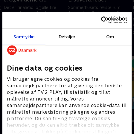
g
Det er finaletid, og alle fire
Sommerhusets første rum
sommerhuse skal nu have den
forvandles til et sommerligt
sidste tur, inden 100 lokale
soveværelse med spirende
beboere og dommerne afgør,
himmelsenge.
hvilket par, der vinder.
19. maj 2021 • 41 min
23. marts 2022 • 40 min
Samtykke
Detaljer
Om
Andre så også
Dine data og cookies
Vi bruger egne cookies og cookies fra
samarbejdspartnere for at give dig den bedste
oplevelse af TV 2 PLAY, til statistik og til at
målrette annoncer til dig. Vores
samarbejdspartnere kan anvende cookie-data til
målrettet markedsføring på egne og andres
Forræder
Nybyggerne
platforme. Du kan til- og fravælge cookies
Reality • 4 sæsoner
Reality • 3 sæso
herunder, og du kan altid trække dit samtykke
tilbage ved at klikke på ’Cookie-indstillinger’ i