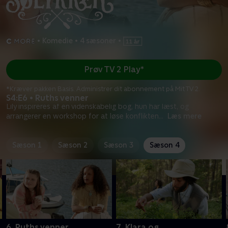
•
Komedie
•
4 sæsoner
•
Prøv TV 2 Play*
*Kræver pakken Basis. Administrer dit abonnement på Mit TV 2.
S4:E6 • Ruths venner
Lily inspireres af en videnskabelig bog, hun har læst, og
arrangerer en workshop for at løse konflikten
...
Læs mere
Sæson 1
Sæson 2
Sæson 3
Sæson 4
6. Ruths venner
7. Klara og