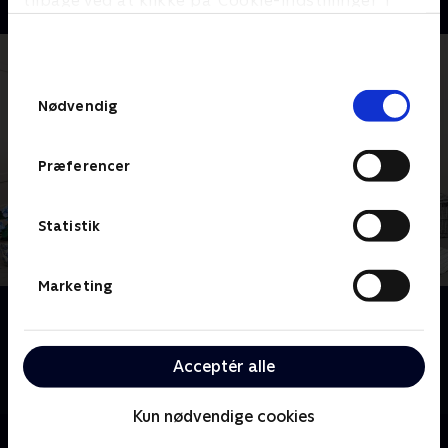
tilbage ved at klikke på ’Cookie-indstillinger’ i
bunden af siden. Læs mere om hvordan TV 2
behandler dine oplysninger i
TV 2s privatlivspolitik
.
Samtykkevalg
Nødvendig
Præferencer
Statistik
Marketing
Om Sølykken
En familie tilbringer hele sommeren sammen i den
Stockholmske skærgård. Spørgsmålet er, hvordan
Acceptér alle
det skal gå med tre generationer under samme tag?
Kun nødvendige cookies