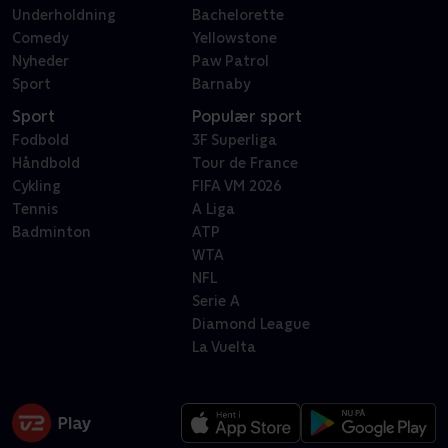
Underholdning
Bachelorette
Comedy
Yellowstone
Nyheder
Paw Patrol
Sport
Barnaby
Sport
Populær sport
Fodbold
3F Superliga
Håndbold
Tour de France
Cykling
FIFA VM 2026
Tennis
A Liga
Badminton
ATP
WTA
NFL
Serie A
Diamond League
La Vuelta