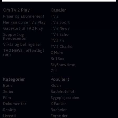
Om TV 2 Play
Kanaler
Priser og abonnement
TV 2
Her kan du se TV 2 Play
TV 2 Sport
Gavekort til TV 2 Play
TV 2 News
Support og
TV 2 Echo
Kundecenter
TV 2 Fri
Vilkår og betingelser
TV 2 Charlie
TV 2 NEWS i offentligt
C More
rum
BritBox
SkyShowtime
Oiii
Kategorier
Populært
Børn
Klovn
Serier
Badehotellet
Film
Sygeplejeskolen
Dokumentar
X Factor
Reality
Bachelor
Livsstil
Forræder