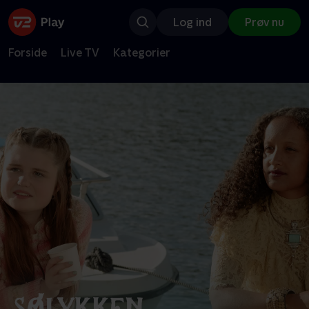
Log ind
Prøv nu
Forside
Live TV
Kategorier