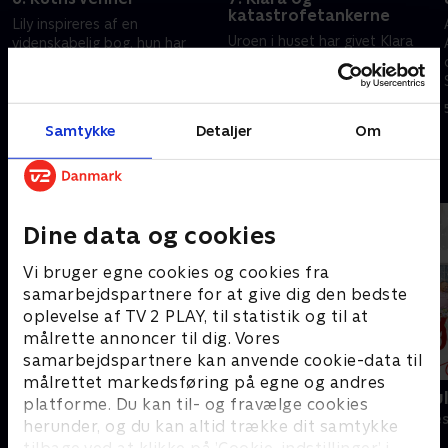
katastrofetankerne
Lily inspireres af en
Uroen i huset har givet Klara
videnskabelig bog, hun har
katastrofetanker. Selvfølgelig
læst, og arrangerer en
smitter det af på Mats, der
workshop for at løse konflikten
kæmper som en gal med både
omkring angrebshuset. Ruth får
5. juni 2023 • 22 min
det ene og det andet
besøg af sine nye venner
5. juni 2023 • 21 min
Samtykke
Detaljer
Om
Andre så også
Dine data og cookies
Vi bruger egne cookies og cookies fra
samarbejdspartnere for at give dig den bedste
oplevelse af TV 2 PLAY, til statistik og til at
målrette annoncer til dig. Vores
samarbejdspartnere kan anvende cookie-data til
målrettet markedsføring på egne og andres
Solsidan
Sølykkens ju
platforme. Du kan til- og fravælge cookies
Komedie • 9 sæsoner
Komedie • 1 sæ
herunder, og du kan altid trække dit samtykke