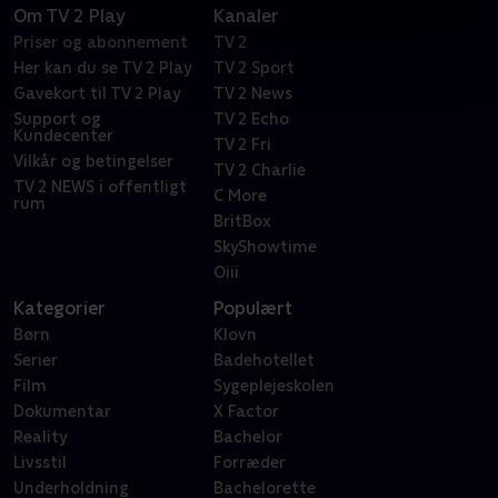
Om TV 2 Play
Kanaler
Priser og abonnement
TV 2
Her kan du se TV 2 Play
TV 2 Sport
Gavekort til TV 2 Play
TV 2 News
Support og
TV 2 Echo
Kundecenter
TV 2 Fri
Vilkår og betingelser
TV 2 Charlie
TV 2 NEWS i offentligt
C More
rum
BritBox
SkyShowtime
Oiii
Kategorier
Populært
Børn
Klovn
Serier
Badehotellet
Film
Sygeplejeskolen
Dokumentar
X Factor
Reality
Bachelor
Livsstil
Forræder
Underholdning
Bachelorette