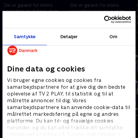
Der er garanti for intens
Der er garanti for intens
spænding og et brag af en
spænding og et brag af en
folkefest i Holbæk, når de
folkefest i Holbæk, når de
bedste danske
bedste danske
keglebillardspillere kæmper om
keglebillardspillere kæmper om
28. december 2025 • 109 min
28. december 2025 • 67 min
titlen ved årets Skomar Champ.
titlen ved årets Skomar Champ.
Samtykke
Detaljer
Om
Andre så også
Dine data og cookies
Vi bruger egne cookies og cookies fra
samarbejdspartnere for at give dig den bedste
oplevelse af TV 2 PLAY, til statistik og til at
målrette annoncer til dig. Vores
samarbejdspartnere kan anvende cookie-data til
målrettet markedsføring på egne og andres
AftenParisNice
Badminton -
platforme. Du kan til- og fravælge cookies
Cykling
Badminton
herunder, og du kan altid trække dit samtykke
tilbage ved at klikke på ’Cookie-indstillinger’ i