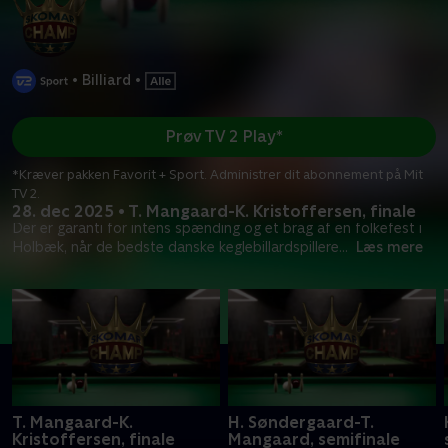
•
Billiard
•
Prøv TV 2 Play*
*Kræver pakken Favorit + Sport. Administrer dit abonnement på Mit
TV 2.
28. dec 2025 • T. Mangaard-K. Kristoffersen, finale
Der er garanti for intens spænding og et brag af en folkefest i
Holbæk, når de bedste danske keglebillardspillere
...
Læs mere
T. Mangaard-K.
H. Søndergaard-T.
Kristoffersen, finale
Mangaard, semifinale