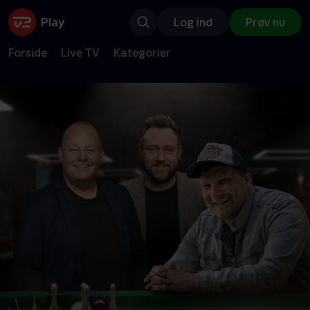
Log ind
Prøv nu
Forside
Live TV
Kategorier