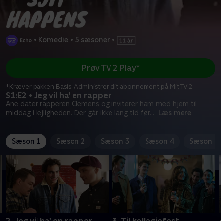
•
Komedie
•
5 sæsoner
•
Prøv TV 2 Play*
*Kræver pakken Basis. Administrer dit abonnement på Mit TV 2.
S1:E2 • Jeg vil ha' en rapper
Ane dater rapperen Clemens og inviterer ham med hjem til
middag i lejligheden. Der går ikke lang tid før
...
Læs mere
Sæson 1
Sæson 2
Sæson 3
Sæson 4
Sæson 5
2. Jeg vil ha' en rapper
3. Til kollegiefest