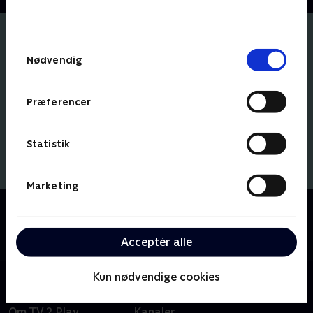
bunden af siden. Læs mere om hvordan TV 2
behandler dine oplysninger i
TV 2s privatlivspolitik
.
Samtykkevalg
Nødvendig
Præferencer
Statistik
Marketing
Om SJIT Happens
Se comedy-serien om venskab, sex og livet blandt
roommates på Nørrebro.
Acceptér alle
Kun nødvendige cookies
Om TV 2 Play
Kanaler