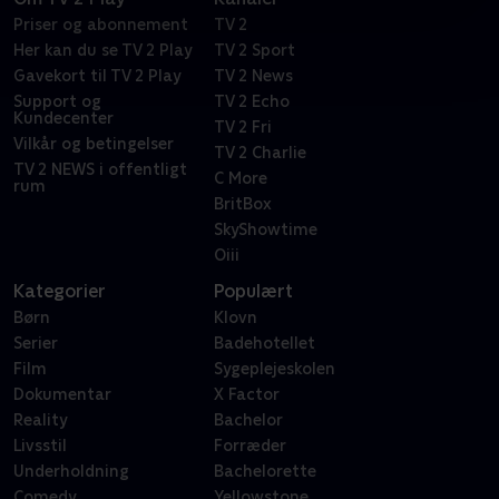
Priser og abonnement
TV 2
Her kan du se TV 2 Play
TV 2 Sport
Gavekort til TV 2 Play
TV 2 News
Support og
TV 2 Echo
Kundecenter
TV 2 Fri
Vilkår og betingelser
TV 2 Charlie
TV 2 NEWS i offentligt
C More
rum
BritBox
SkyShowtime
Oiii
Kategorier
Populært
Børn
Klovn
Serier
Badehotellet
Film
Sygeplejeskolen
Dokumentar
X Factor
Reality
Bachelor
Livsstil
Forræder
Underholdning
Bachelorette
Comedy
Yellowstone