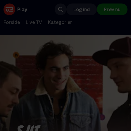
Log ind
Prøv nu
Forside
Live TV
Kategorier