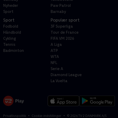
Nyheder
Paw Patrol
Sport
Barnaby
Sport
Populær sport
Fodbold
3F Superliga
Håndbold
Tour de France
Cykling
FIFA VM 2026
Tennis
A Liga
Badminton
ATP
WTA
NFL
Serie A
Diamond League
La Vuelta
Privatlivspolitik
Cookie-indstillinger
©
2026
TV 2 DANMARK A/S