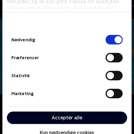
herunder, og du kan altid trække dit samtykke
Børneserier • 1 sæsoner
Børneserier • 1
tilbage ved at klikke på ’Cookie-indstillinger’ i
bunden af siden. Læs mere om hvordan TV 2
behandler dine oplysninger i
TV 2s privatlivspolitik
.
Samtykkevalg
Nødvendig
Præferencer
Statistik
Marketing
Om Shimmer og Shine
Et par tvillingesøstre ,der er i lære som ånder,
kommer uden at ville det til at lave rav i den i
Acceptér alle
forsøget på at opfylde ønsker for deres bedste ven
Leah.
Kun nødvendige cookies