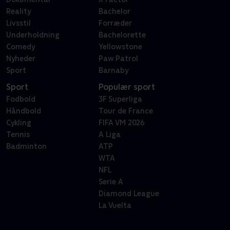
Reality
Bachelor
Livsstil
Forræder
Underholdning
Bachelorette
Comedy
Yellowstone
Nyheder
Paw Patrol
Sport
Barnaby
Sport
Populær sport
Fodbold
3F Superliga
Håndbold
Tour de France
Cykling
FIFA VM 2026
Tennis
A Liga
Badminton
ATP
WTA
NFL
Serie A
Diamond League
La Vuelta