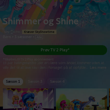
Shimmer og Shine
Kræver SkyShowtime
Børn
•
3 sæsoner
•
Prøv TV 2 Play*
*tilkøbes til TV 2 Play abonnement
Et par tvillingesøstre ,der er i lære som ånder, kommer uden at
ville det til at lave rav i den i forsøget på at opfylde
...
Læs mere
Sæson 1
Sæson 3
Sæson 4