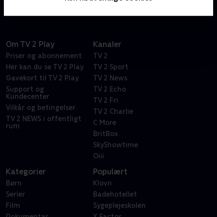
Om TV 2 Play
Kanaler
Priser og abonnement
TV 2
Her kan du se TV 2 Play
TV 2 Sport
Gavekort til TV 2 Play
TV 2 News
Support og
TV 2 Echo
Kundecenter
TV 2 Fri
Vilkår og betingelser
TV 2 Charlie
TV 2 NEWS i offentligt
C More
rum
BritBox
SkyShowtime
Oiii
Kategorier
Populært
Børn
Klovn
Serier
Badehotellet
Film
Sygeplejeskolen
Dokumentar
X Factor