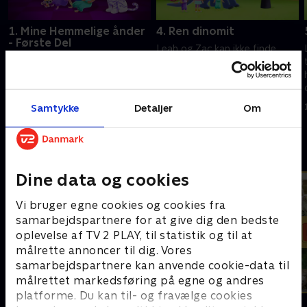
1. Mine Hemmelige ånder
4. Ren dinomit
- Første Del
Leah og Zac kan ikke finde
Leah vinder en flaskeånd i et
Zacs dinosaurlegetøj, så Leah
tivoli og finder til sin
beder hendes ånder om at
overraskelse ud af, at der
skaffe en erstatning og ender
følger en bonus med præmien
med en vaskeægte
Samtykke
Detaljer
Om
1. juli 2021 • 21 min
- ånderne Shimmer og Shine.
apatosaurus.
1. juli 2021 • 22 min
Andre så også
Dine data og cookies
Vi bruger egne cookies og cookies fra
samarbejdspartnere for at give dig den bedste
oplevelse af TV 2 PLAY, til statistik og til at
målrette annoncer til dig. Vores
samarbejdspartnere kan anvende cookie-data til
målrettet markedsføring på egne og andres
platforme. Du kan til- og fravælge cookies
Dino Deluxe
Vilde unger