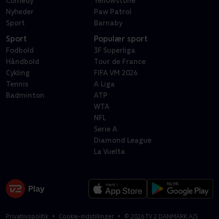
Comedy
Yellowstone
Nyheder
Paw Patrol
Sport
Barnaby
Sport
Populær sport
Fodbold
3F Superliga
Håndbold
Tour de France
Cykling
FIFA VM 2026
Tennis
A Liga
Badminton
ATP
WTA
NFL
Serie A
Diamond League
La Vuelta
Privatlivspolitik
Cookie-indstillinger
©
2026
TV 2 DANMARK A/S