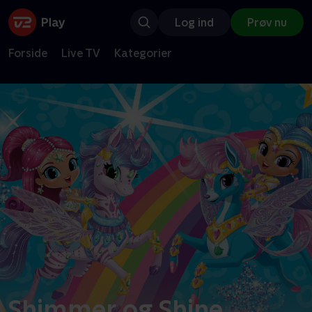
Log ind
Prøv nu
Forside
Live TV
Kategorier
Shimmer og Shine