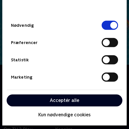
bunden af siden. Læs mere om hvordan TV 2
behandler dine oplysninger i
TV 2s privatlivspolitik
.
Samtykkevalg
Nødvendig
Præferencer
Statistik
Om Shimmer og Shine
Marketing
Et par tvillingesøstre ,der er i lære som ånder,
kommer uden at ville det til at lave rav i den i
forsøget på at opfylde ønsker for deres bedste ven
Acceptér alle
Leah.
Kun nødvendige cookies