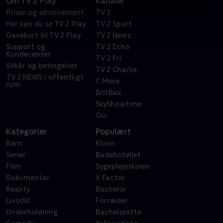
Om TV 2 Play
Kanaler
Priser og abonnement
TV 2
Her kan du se TV 2 Play
TV 2 Sport
Gavekort til TV 2 Play
TV 2 News
Support og
TV 2 Echo
Kundecenter
TV 2 Fri
Vilkår og betingelser
TV 2 Charlie
TV 2 NEWS i offentligt
C More
rum
BritBox
SkyShowtime
Oiii
Kategorier
Populært
Børn
Klovn
Serier
Badehotellet
Film
Sygeplejeskolen
Dokumentar
X Factor
Reality
Bachelor
Livsstil
Forræder
Underholdning
Bachelorette