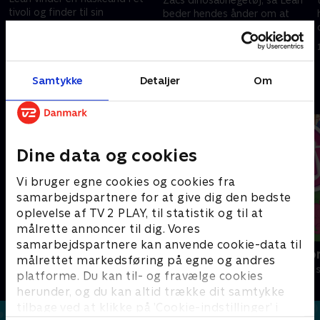
tivoli og finder til sin
beder hendes ånder om at
overraskelse ud af, at der
skaffe en erstatning og ender
følger en bonus med præmien
med en vaskeægte
1. juli 2021 • 21 min
- ånderne Shimmer og Shine.
apatosaurus.
1. juli 2021 • 22 min
Samtykke
Detaljer
Om
Andre så også
Dine data og cookies
Vi bruger egne cookies og cookies fra
samarbejdspartnere for at give dig den bedste
oplevelse af TV 2 PLAY, til statistik og til at
målrette annoncer til dig. Vores
samarbejdspartnere kan anvende cookie-data til
Dino Deluxe
My Little Po
målrettet markedsføring på egne og andres
Børneserier • 1 sæsoner
Børneserier • 2
platforme. Du kan til- og fravælge cookies
herunder, og du kan altid trække dit samtykke
tilbage ved at klikke på ’Cookie-indstillinger’ i