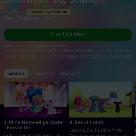
Kræver SkyShowtime
Børn
•
3 sæsoner
•
Prøv TV 2 Play*
*tilkøbes til TV 2 Play abonnement
Et par tvillingesøstre ,der er i lære som ånder, kommer uden at
ville det til at lave rav i den i forsøget på at opfylde
...
Læs mere
Sæson 1
Sæson 3
Sæson 4
1. Mine Hemmelige ånder
4. Ren dinomit
- Første Del
Leah og Zac kan ikke finde
Leah vinder en flaskeånd i et
Zacs dinosaurlegetøj, så Leah