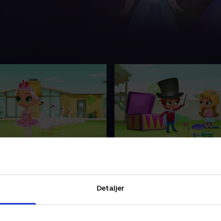
t i baghaven
10. Abraka-Ånder
c vil gerne snurre, springe
Leah bemærker, at trylleku
genopføre deres nye
Zacs tryllekunster ikke rigtig
Detaljer
allet Svanesøen, men de har
så hun tilkalder sine ånder f
de professionelle
noget ægte magisk assistan
seres ynde.
 • 21 min
1. juli 2021 • 21 min