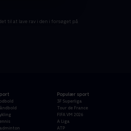
t til at lave rav i den i forsøget på
port
Populær sport
odbold
3F Superliga
åndbold
Tour de France
ykling
FIFA VM 2026
ennis
A Liga
adminton
ATP