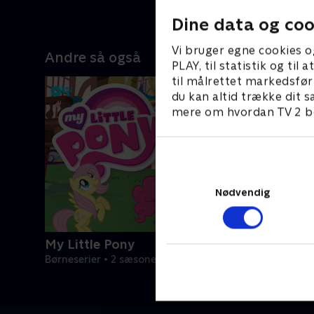
Dine data og coo
Vi bruger egne cookies o
Andre så også
PLAY, til statistik og ti
til målrettet markedsfør
du kan altid trække dit s
mere om hvordan TV 2 be
Nødvendig
My Little Pony
Børneserier • 2 sæsoner