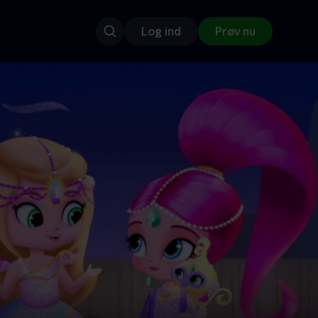
Log ind
Prøv nu