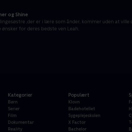
er og Shine
llingesøstre ,der er i lære som ånder, kommer uden at ville de
e ønsker for deres bedste ven Leah.
Kategorier
Populært
S
Børn
Klovn
F
Serier
Badehotellet
H
Film
Sygeplejeskolen
C
Dokumentar
X Factor
T
Reality
Bachelor
B