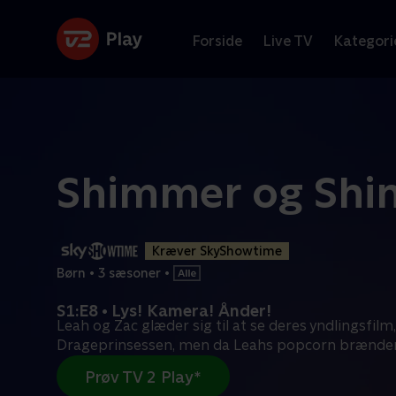
Forside
Live TV
Kategori
Shimmer og Shi
Kræver SkyShowtime
Børn
•
3 sæsoner
•
S1:E8 • Lys! Kamera! Ånder!
Leah og Zac glæder sig til at se deres yndlingsfilm,
Drageprinsessen, men da Leahs popcorn brænde
Prøv TV 2 Play*