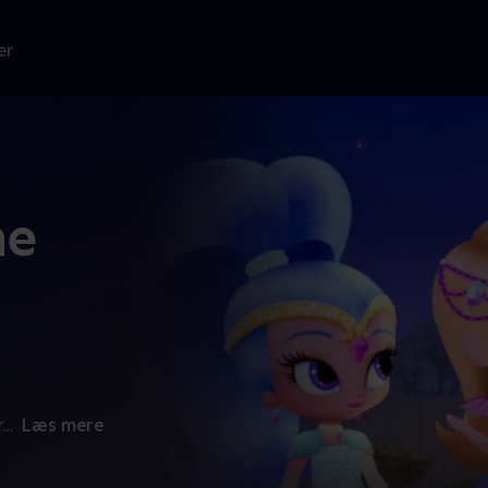
er
ne
r
...
Læs mere