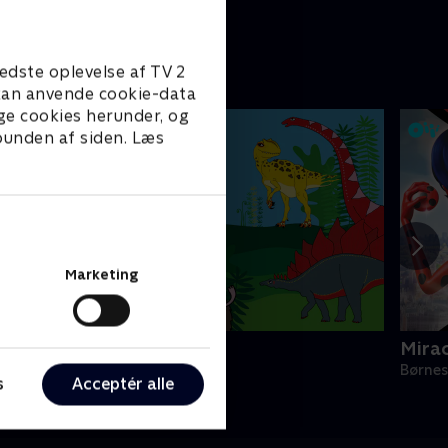
oppyn
edste oplevelse af TV 2
e kan anvende cookie-data
ge cookies herunder, og
 bunden af siden. Læs
Marketing
ino Deluxe
Mira
ørneserier • 1 sæsoner
Børnes
s
Acceptér alle