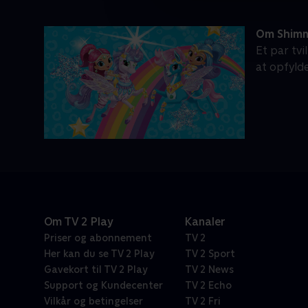
Om Shimm
Et par tvi
at opfyld
Om TV 2 Play
Kanaler
Priser og abonnement
TV 2
Her kan du se TV 2 Play
TV 2 Sport
Gavekort til TV 2 Play
TV 2 News
Support og Kundecenter
TV 2 Echo
Vilkår og betingelser
TV 2 Fri