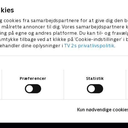
kies
g cookies fra samarbejdspartnere for at give dig den b
l at målrette annoncer til dig. Vores samarbejdspartner
ing på egne og andres platforme. Du kan til- og fravæl
amtykke tilbage ved at klikke på ’Cookie-indstillinger’ i
handler dine oplysninger i
TV 2s privatlivspolitik
.
Samtykkevalg
Præferencer
Statistik
Vilde unger
D
Børneserier • 1 sæsoner
B
Kun nødvendige cookie