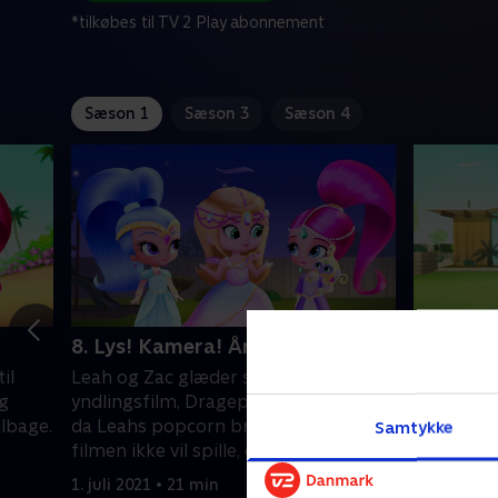
*tilkøbes til TV 2 Play abonnement
Sæson 1
Sæson 3
Sæson 4
8. Lys! Kamera! Ånder!
9. Balle
il
Leah og Zac glæder sig til at se deres
Leah og Za
g
yndlingsfilm, Drageprinsessen, men
rundt og 
ilbage.
da Leahs popcorn brænder på og
yndlingsb
Samtykke
filmen ikke vil spille, er deres
ikke helt 
filmaften i fare.
balletdan
1. juli 2021 • 21 min
1. juli 2021