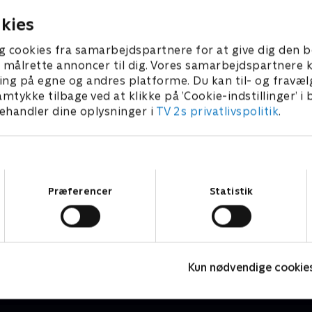
kies
g cookies fra samarbejdspartnere for at give dig den b
l at målrette annoncer til dig. Vores samarbejdspartner
ing på egne og andres platforme. Du kan til- og fravæl
amtykke tilbage ved at klikke på ’Cookie-indstillinger’ i
handler dine oplysninger i
TV 2s privatlivspolitik
.
Samtykkevalg
Præferencer
Statistik
My Little Pony
V
Børneserier • 2 sæsoner
B
Kun nødvendige cookie