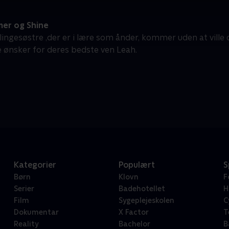
er og Shine
llingesøstre ,der er i lære som ånder, kommer uden at ville de
e ønsker for deres bedste ven Leah.
Kategorier
Populært
S
Børn
Klovn
F
Serier
Badehotellet
H
Film
Sygeplejeskolen
C
Dokumentar
X Factor
T
Reality
Bachelor
B