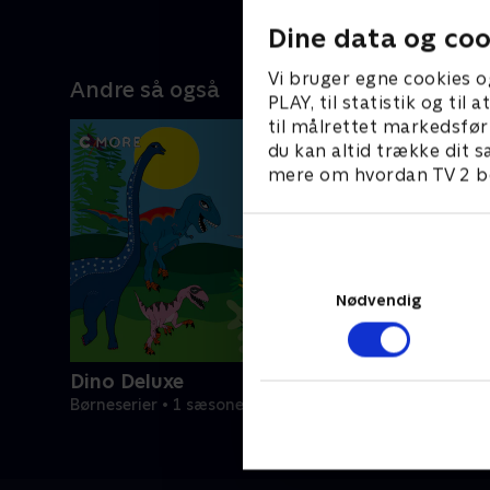
Dine data og coo
Vi bruger egne cookies o
Andre så også
PLAY, til statistik og ti
til målrettet markedsfør
du kan altid trække dit s
mere om hvordan TV 2 be
Nødvendig
Dino Deluxe
Børneserier • 1 sæsoner