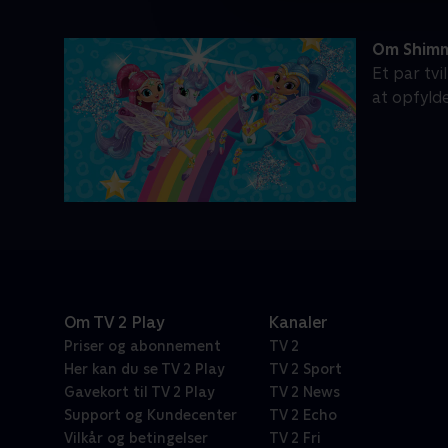
Om Shimm
Et par tvi
at opfyld
Om TV 2 Play
Kanaler
Priser og abonnement
TV 2
Her kan du se TV 2 Play
TV 2 Sport
Gavekort til TV 2 Play
TV 2 News
Support og Kundecenter
TV 2 Echo
Vilkår og betingelser
TV 2 Fri