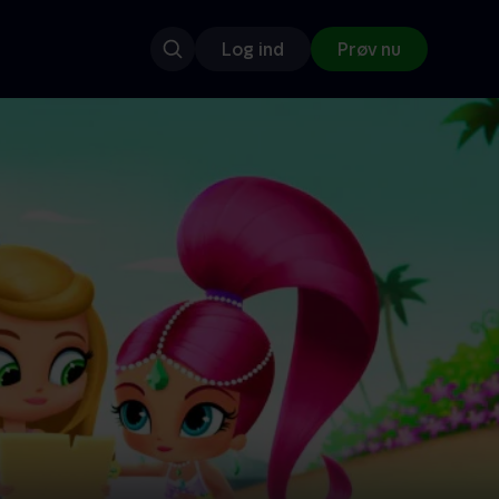
Log ind
Prøv nu