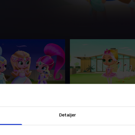
Kamera! Ånder!
9. Ballet i baghaven
c glæder sig til at se deres
Leah og Zac vil gerne snurre
ilm, Drageprinsessen, men
rundt og genopføre deres n
Detaljer
 popcorn brænder på og
yndlingsballet Svanesøen, 
 vil spille, er deres
ikke helt de professionelle
i fare.
balletdanseres ynde.
 • 21 min
1. juli 2021 • 21 min