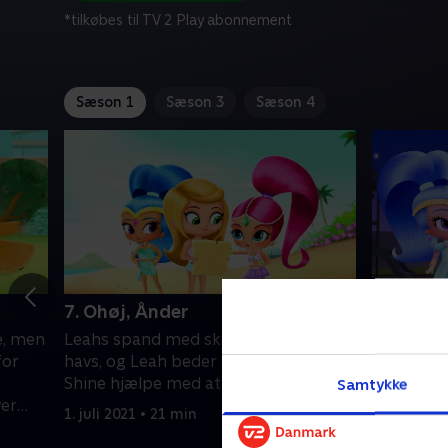
*tilkøbes til TV 2 Play abonnement
Sæson 1
Sæson 3
Sæson 4
7. Ohøj, Ånder
8. Lys! 
e, men
Leahs spand med skatte flyder til
Leah og Za
for
havs, og Leah beder Shimmer og
yndlingsf
Shine hjælpe med at få byttet tilbage.
da Leahs
Samtykke
ver
filmen ikke
1. juli 2021 • 21 min
filmaften 
1. juli 2021