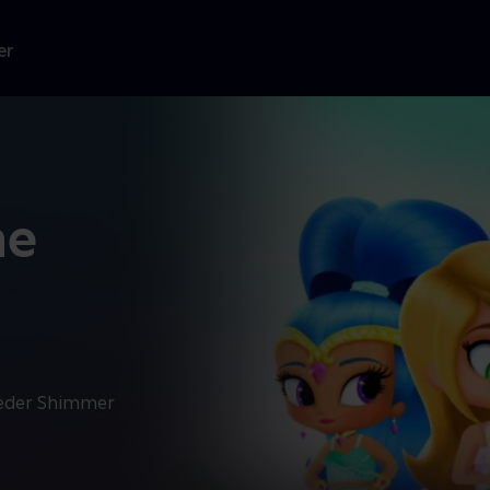
er
ne
 beder Shimmer