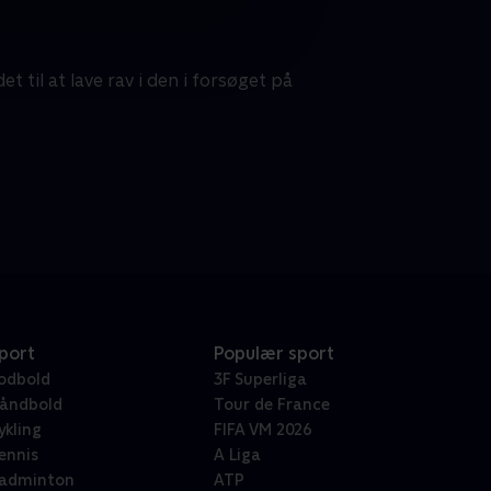
t til at lave rav i den i forsøget på
port
Populær sport
odbold
3F Superliga
åndbold
Tour de France
ykling
FIFA VM 2026
ennis
A Liga
adminton
ATP