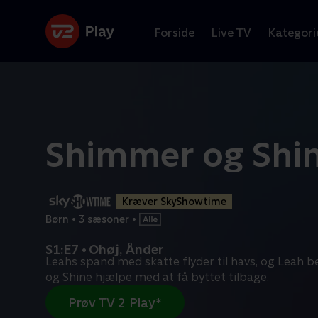
Forside
Live TV
Kategori
Shimmer og Shi
Kræver SkyShowtime
Børn
•
3 sæsoner
•
S1:E7 • Ohøj, Ånder
Leahs spand med skatte flyder til havs, og Leah
og Shine hjælpe med at få byttet tilbage.
Prøv TV 2 Play*