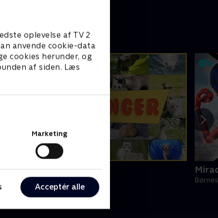
edste oplevelse af TV 2
e kan anvende cookie-data
ge cookies herunder, og
 bunden af siden. Læs
Marketing
ilde unger
Mira
ørneserier • 1 sæsoner
Børnes
s
Acceptér alle