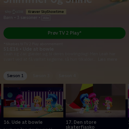
Kræver SkyShowtime
Børn
•
3 sæsoner
•
Prøv TV 2 Play*
*tilkøbes til TV 2 Play abonnement
S1:E16 • Ude at bowle
Leah og Zac glæder sig til deres bowlingdag! Men Leah har
svært ved at få væltet keglerne, så hun tilkalder
...
Læs mere
Sæson 1
Sæson 3
Sæson 4
16. Ude at bowle
17. Den store
skaterfiasko