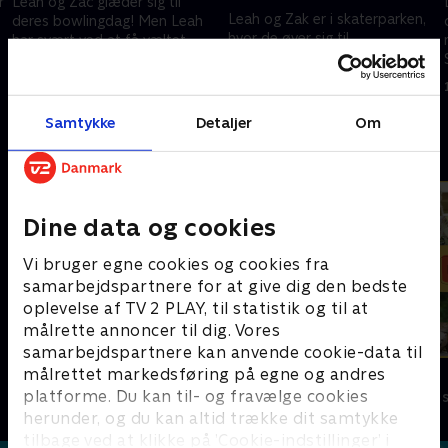
r
Leah og Zac glæder sig til
Leah og Zak er i skaterparken,
deres bowlingdag! Men Leah
hvor de øver sig til
har svært ved at få væltet
skateboardkonkurrencen. Men
keglerne, så hun tilkalder
lige inden konkurrencen
Shimmer and Shine.
1. juli 2021 • 21 min
begynder, går Leahs
1. juli 2021 • 21 min
skateboard i stykker.
Samtykke
Detaljer
Om
Andre så også
Dine data og cookies
Vi bruger egne cookies og cookies fra
samarbejdspartnere for at give dig den bedste
oplevelse af TV 2 PLAY, til statistik og til at
målrette annoncer til dig. Vores
samarbejdspartnere kan anvende cookie-data til
målrettet markedsføring på egne og andres
Dino Deluxe
Vilde unger
platforme. Du kan til- og fravælge cookies
Børneserier • 1 sæsoner
Børneserier • 1
herunder, og du kan altid trække dit samtykke
tilbage ved at klikke på ’Cookie-indstillinger’ i