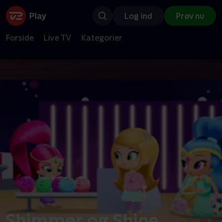
Log ind
Prøv nu
Forside
Live TV
Kategorier
Shimmer og Shine