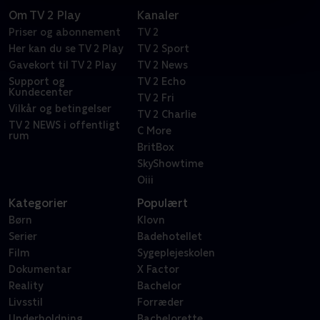
Om TV 2 Play
Kanaler
Priser og abonnement
TV 2
Her kan du se TV 2 Play
TV 2 Sport
Gavekort til TV 2 Play
TV 2 News
Support og
TV 2 Echo
Kundecenter
TV 2 Fri
Vilkår og betingelser
TV 2 Charlie
TV 2 NEWS i offentligt
C More
rum
BritBox
SkyShowtime
Oiii
Kategorier
Populært
Børn
Klovn
Serier
Badehotellet
Film
Sygeplejeskolen
Dokumentar
X Factor
Reality
Bachelor
Livsstil
Forræder
Underholdning
Bachelorette