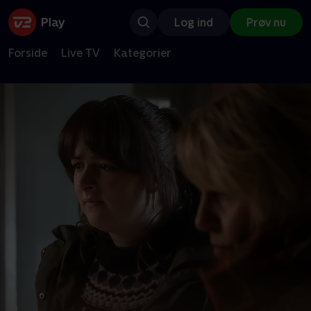
Log ind
Prøv nu
Forside
Live TV
Kategorier