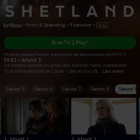
•
Krimi & Spænding
•
9 sæsoner
•
Prøv TV 2 Play*
*Kræver pakken Favorit. Administrer dit abonnement på Mit TV 2.
S9:E1 • Afsnit 1
Da hendes veninde en aften ikke kommer hjem, overbeviser
Tosh kriminalinspektør Calder - der nu bor på
...
Læs mere
Sæson 5
Sæson 6
Sæson 7
Sæson 8
Sæson 9
1. Afsnit 1
2. Afsnit 2