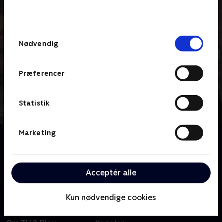
bunden af siden. Læs mere om hvordan TV 2
behandler dine oplysninger i
TV 2s privatlivspolitik
.
Samtykkevalg
Nødvendig
Præferencer
Statistik
Marketing
Om Shetland
Baseret på Ann Cleeves' bøger. 'Shetland' følger
Jimmy Perez og hans team, mens de efterforsker
Acceptér alle
forbrydelser i et sammentømret øsamfund.
Kun nødvendige cookies