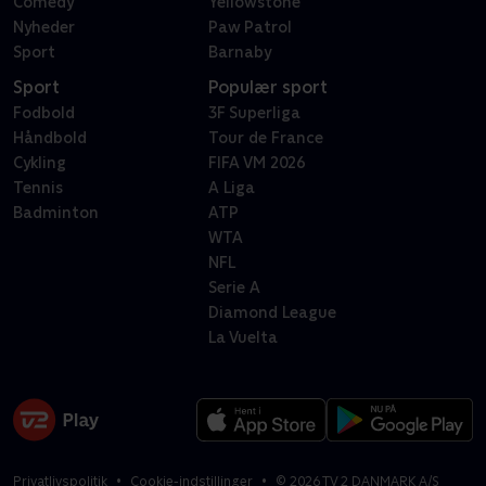
Comedy
Yellowstone
Nyheder
Paw Patrol
Sport
Barnaby
Sport
Populær sport
Fodbold
3F Superliga
Håndbold
Tour de France
Cykling
FIFA VM 2026
Tennis
A Liga
Badminton
ATP
WTA
NFL
Serie A
Diamond League
La Vuelta
Privatlivspolitik
Cookie-indstillinger
©
2026
TV 2 DANMARK A/S