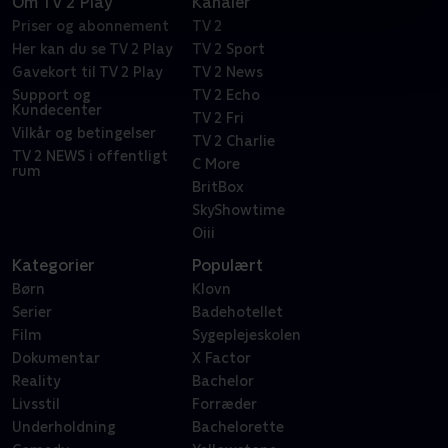
Om TV 2 Play
Kanaler
Priser og abonnement
TV 2
Her kan du se TV 2 Play
TV 2 Sport
Gavekort til TV 2 Play
TV 2 News
Support og
TV 2 Echo
Kundecenter
TV 2 Fri
Vilkår og betingelser
TV 2 Charlie
TV 2 NEWS i offentligt
C More
rum
BritBox
SkyShowtime
Oiii
Kategorier
Populært
Børn
Klovn
Serier
Badehotellet
Film
Sygeplejeskolen
Dokumentar
X Factor
Reality
Bachelor
Livsstil
Forræder
Underholdning
Bachelorette