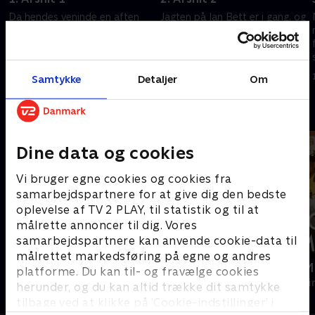
Da hendes veninde en aften
Jagten på Ian Bett er i gang, og
ikke kommer hjem, overbeviser
samtidig begynder et billede af
Tosh kriminalinspektør Calder -
Anton Bergen at tegne sig. Har
der nu bor på øerne - om, at
Calder og Tosh at gøre med en
der er noget galt.
jaloux eksmands hævn?
17. juni 2026 • 58 min
17. juni 2026 • 58 min
Samtykke
Detaljer
Om
Andre så også
Dine data og cookies
Vi bruger egne cookies og cookies fra
samarbejdspartnere for at give dig den bedste
oplevelse af TV 2 PLAY, til statistik og til at
målrette annoncer til dig. Vores
samarbejdspartnere kan anvende cookie-data til
målrettet markedsføring på egne og andres
Mord på Mallorca
Mordene i M
platforme. Du kan til- og fravælge cookies
Krimi & Spænding • 2 sæsoner
Krimi & Spændi
herunder, og du kan altid trække dit samtykke
tilbage ved at klikke på ’Cookie-indstillinger’ i