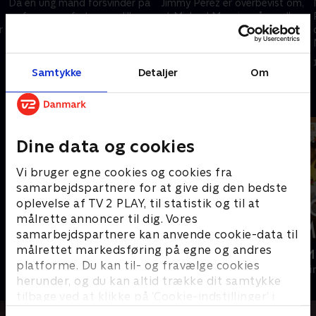
Da en ung mand forsvinder på
Jimmy Perez er overbevist om,
en færgeoverfart, og en lille
at Michael Maguire på en eller
r
dreng ender på intensiv, går
anden måde er indblandet i
Jimmy Perez og hans team i
Robbie Mortons død.
gang med at efterforske.
1. maj 2023 • 57 min
1. maj 2023 • 56 min
Samtykke
Detaljer
Om
Andre så også
Dine data og cookies
Vi bruger egne cookies og cookies fra
samarbejdspartnere for at give dig den bedste
oplevelse af TV 2 PLAY, til statistik og til at
målrette annoncer til dig. Vores
samarbejdspartnere kan anvende cookie-data til
målrettet markedsføring på egne og andres
Mord på Mallorca
Mordene i M
platforme. Du kan til- og fravælge cookies
Krimi & Spænding • 2 sæsoner
Krimi & Spændi
herunder, og du kan altid trække dit samtykke
tilbage ved at klikke på ’Cookie-indstillinger’ i
bunden af siden. Læs mere om hvordan TV 2