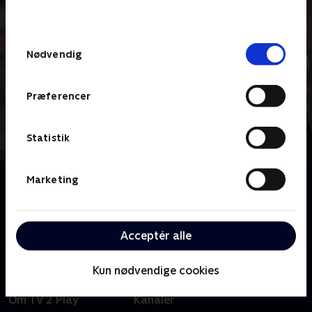
behandler dine oplysninger i
TV 2s privatlivspolitik
.
Samtykkevalg
Nødvendig
Præferencer
Statistik
Om Shetland
Marketing
Baseret på Ann Cleeves' bøger. 'Shetland' følger
Jimmy Perez og hans team, mens de efterforsker
forbrydelser i et sammentømret øsamfund.
Acceptér alle
Kun nødvendige cookies
Om TV 2 Play
Kanaler