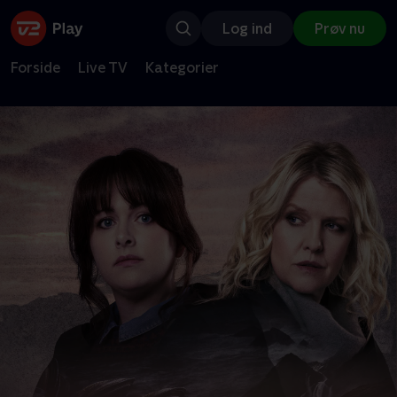
Log ind
Prøv nu
Forside
Live TV
Kategorier