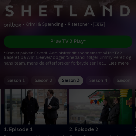
•
Krimi & Spænding
•
9 sæsoner
•
Prøv TV 2 Play*
*Kræver pakken Favorit. Administrer dit abonnement på Mit TV 2.
Baseret på Ann Cleeves' bøger. 'Shetland' følger Jimmy Perez og
hans team, mens de efterforsker forbrydelser i et
...
Læs mere
Sæson 1
Sæson 2
Sæson 3
Sæson 4
Sæson 5
1. Episode 1
2. Episode 2