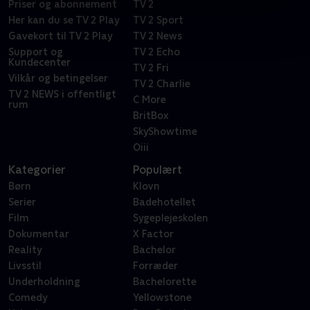
Priser og abonnement
TV 2
Her kan du se TV 2 Play
TV 2 Sport
Gavekort til TV 2 Play
TV 2 News
Support og
TV 2 Echo
Kundecenter
TV 2 Fri
Vilkår og betingelser
TV 2 Charlie
TV 2 NEWS i offentligt
C More
rum
BritBox
SkyShowtime
Oiii
Kategorier
Populært
Børn
Klovn
Serier
Badehotellet
Film
Sygeplejeskolen
Dokumentar
X Factor
Reality
Bachelor
Livsstil
Forræder
Underholdning
Bachelorette
Comedy
Yellowstone