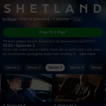
•
Krimi & Spænding
•
9 sæsoner
•
Prøv TV 2 Play*
*Kræver pakken Favorit. Administrer dit abonnement på Mit TV 2.
S3:E5 • Episode 5
Perez har svært ved at tackle, hvad der er sket med Tosh, men
en chokerende opdagelse leder ham endelig til
...
Læs mere
Sæson 1
Sæson 2
Sæson 3
Sæson 4
Sæson 5
5. Episode 5
6. Episode 6