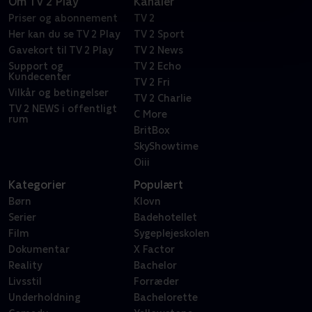
Om TV 2 Play
Kanaler
Priser og abonnement
TV 2
Her kan du se TV 2 Play
TV 2 Sport
Gavekort til TV 2 Play
TV 2 News
Support og
TV 2 Echo
Kundecenter
TV 2 Fri
Vilkår og betingelser
TV 2 Charlie
TV 2 NEWS i offentligt
C More
rum
BritBox
SkyShowtime
Oiii
Kategorier
Populært
Børn
Klovn
Serier
Badehotellet
Film
Sygeplejeskolen
Dokumentar
X Factor
Reality
Bachelor
Livsstil
Forræder
Underholdning
Bachelorette