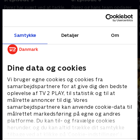
Perez har svært ved at tackle,
Perez og hans team opdager,
hvad der er sket med Tosh,
at den ansvarlige person for
men en chokerende opdagelse
Robbie Morton og Michael
leder ham endelig til
Thompsons død er tættere på,
identiteten på den, Thompson
end nogen af dem havde
1. maj 2023 • 57 min
1. maj 2023 • 57 min
Samtykke
Detaljer
Om
skulle vidne imod.
regnet med.
Andre så også
Dine data og cookies
Vi bruger egne cookies og cookies fra
samarbejdspartnere for at give dig den bedste
oplevelse af TV 2 PLAY, til statistik og til at
målrette annoncer til dig. Vores
samarbejdspartnere kan anvende cookie-data til
målrettet markedsføring på egne og andres
Mord på Mallorca
Mordene i M
platforme. Du kan til- og fravælge cookies
Krimi & Spænding • 2 sæsoner
Krimi & Spændi
herunder, og du kan altid trække dit samtykke
tilbage ved at klikke på ’Cookie-indstillinger’ i