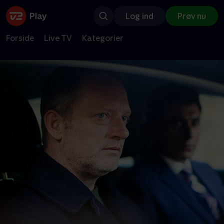
Log ind
Prøv nu
Forside
Live TV
Kategorier