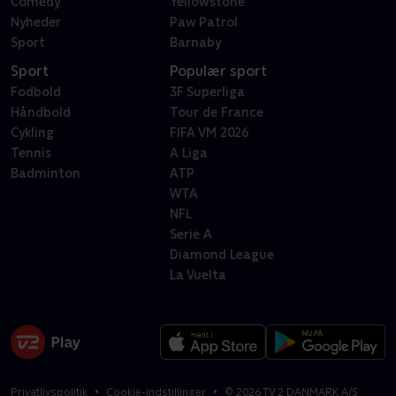
Comedy
Yellowstone
Nyheder
Paw Patrol
Sport
Barnaby
Sport
Populær sport
Fodbold
3F Superliga
Håndbold
Tour de France
Cykling
FIFA VM 2026
Tennis
A Liga
Badminton
ATP
WTA
NFL
Serie A
Diamond League
La Vuelta
Privatlivspolitik
Cookie-indstillinger
©
2026
TV 2 DANMARK A/S