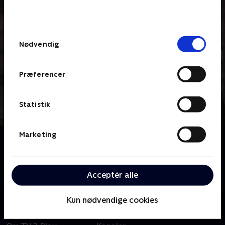
bunden af siden. Læs mere om hvordan TV 2
behandler dine oplysninger i
TV 2s privatlivspolitik
.
Samtykkevalg
Nødvendig
Præferencer
Statistik
Marketing
Om Shetland
Baseret på Ann Cleeves' bøger. 'Shetland' følger
Jimmy Perez og hans team, mens de efterforsker
Acceptér alle
forbrydelser i et sammentømret øsamfund.
Kun nødvendige cookies