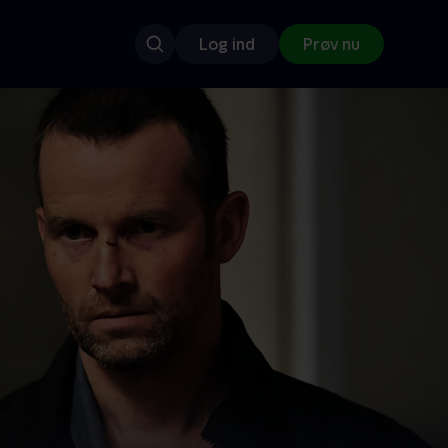
Log ind
Prøv nu