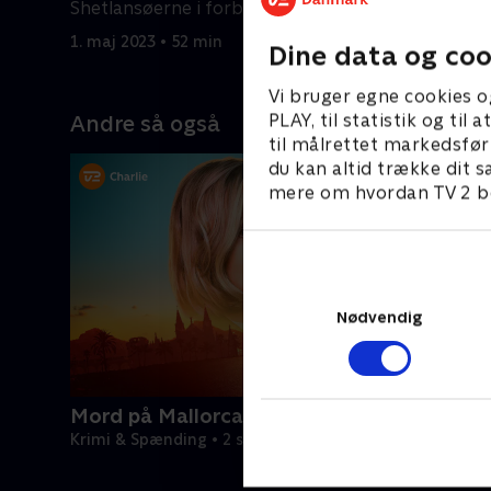
Shetlansøerne i forbindelse med Up
gammel fo
Helly Aa?
mordet på
1. maj 2023 • 52 min
1. maj 202
Dine data og coo
Vi bruger egne cookies o
PLAY, til statistik og ti
Andre så også
til målrettet markedsfør
du kan altid trække dit s
mere om hvordan TV 2 be
Nødvendig
Mord på Mallorca
Krimi & Spænding • 2 sæsoner