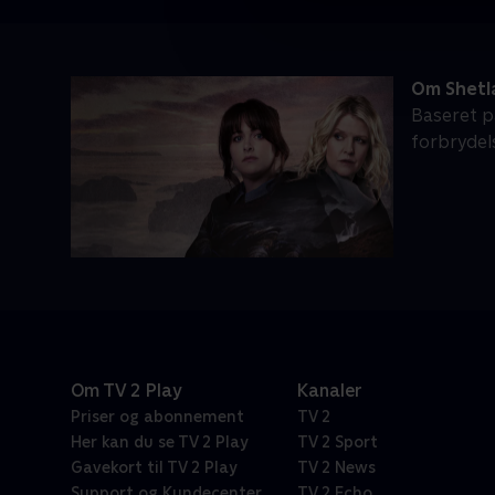
Om Shetl
Baseret p
forbryde
Om TV 2 Play
Kanaler
Priser og abonnement
TV 2
Her kan du se TV 2 Play
TV 2 Sport
Gavekort til TV 2 Play
TV 2 News
Support og Kundecenter
TV 2 Echo