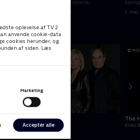
afsløret en farlig historie.
korrup
1. maj 2023 • 58 min
1. maj
edste oplevelse af TV 2
e kan anvende cookie-data
ge cookies herunder, og
 bunden af siden. Læs
Marketing
ornyet mistanke
The H
s
Acceptér alle
rimi & Spænding • 2 sæsoner
Krimi 