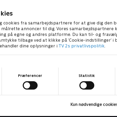
rbrydelse for at opklare
før sin død.
 en teenager.
3 • 58 min
1. maj 2023 • 58 min
kies
g cookies fra samarbejdspartnere for at give dig den b
l at målrette annoncer til dig. Vores samarbejdspartner
ing på egne og andres platforme. Du kan til- og fravæl
amtykke tilbage ved at klikke på ’Cookie-indstillinger’ i
handler dine oplysninger i
TV 2s privatlivspolitik
.
Samtykkevalg
Præferencer
Statistik
Mordene i Marlow
F
Kun nødvendige cookie
Krimi & Spænding • 2 sæsoner
K