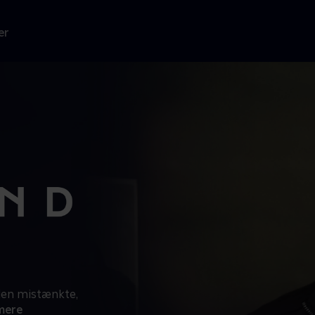
er
den mistænkte,
mere