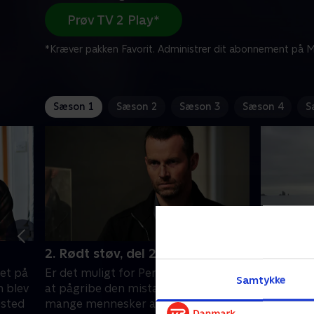
Prøv TV 2 Play*
*Kræver pakken Favorit. Administrer dit abonnement på Mi
Sæson 1
Sæson 2
Sæson 3
Sæson 4
S
2. Rødt støv, del 2
1. Sort 
et på
Er det muligt for Perez og hans team
Gamle sår
Samtykke
m blev
at pågribe den mistænkte, inden de
beboerne
ested
mange mennesker ankommer til
Perez og 