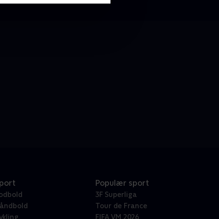
port
Populær sport
odbold
3F Superliga
åndbold
Tour de France
ykling
FIFA VM 2026