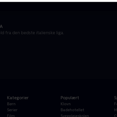
 A
d fra den bedste italienske liga.
Kategorier
Populært
S
Børn
Klovn
F
Serier
Badehotellet
H
Film
Sygeplejeskolen
C