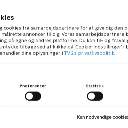
er fra sidste spillerunde i
15. maj 2026 • 24 min
kies
26 • 26 min
g cookies fra samarbejdspartnere for at give dig den b
l at målrette annoncer til dig. Vores samarbejdspartner
ing på egne og andres platforme. Du kan til- og fravæl
amtykke tilbage ved at klikke på ’Cookie-indstillinger’ i
handler dine oplysninger i
TV 2s privatlivspolitik
.
Samtykkevalg
Præferencer
Statistik
FIFA VM 2026 - Kampe
Kun nødvendige cookie
Fodbold
F