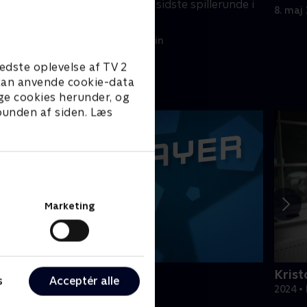
højdepunkter fra sidste spillerunde i
8. maj
Serie A.
14. maj 2026 • 26 min
edste oplevelse af TV 2
e kan anvende cookie-data
ge cookies herunder, og
 bunden af siden. Læs
Marketing
PLAYER
Krist
s
Acceptér alle
odbold
2024 •