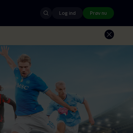
Log ind
Prøv nu