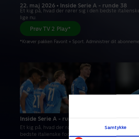
22. maj 2026 • Inside Serie A - runde 38
Et kig på, hvad der rører sig i den bedste italiens
lige nu.
Prøv TV 2 Play*
*Kræver pakken Favorit + Sport. Administrer dit abonneme
Inside Serie A - runde 38
Full Imp
Samtykke
Et kig på, hvad der rører sig i den
Vi giver d
bedste italienske fodboldliga lige nu.
verdens st