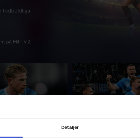
ke fodboldliga
nt på Mit TV 2.
act - runde 37
Inside Serie A - runde 37
Detaljer
ig alt det bedste fra en af
Et kig på, hvad der rører sig
ørste ligaer, når vi viser alle
bedste italienske fodboldliga