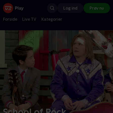
Log ind
Prøv nu
Forside
Live TV
Kategorier
School of Rock