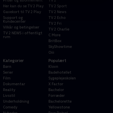
Priser og abonnement
TV 2
Her kan du se TV 2 Play
TV 2 Sport
Gavekort til TV 2 Play
TV 2 News
Support og
TV 2 Echo
Kundecenter
TV 2 Fri
Vilkår og betingelser
TV 2 Charlie
TV 2 NEWS i offentligt
C More
rum
BritBox
SkyShowtime
Oiii
Kategorier
Populært
Børn
Klovn
Serier
Badehotellet
Film
Sygeplejeskolen
Dokumentar
X Factor
Reality
Bachelor
Livsstil
Forræder
Underholdning
Bachelorette
Comedy
Yellowstone