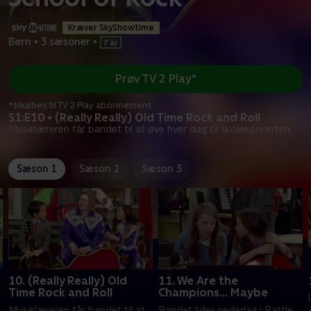
Kræver SkyShowtime
Børn
•
3 sæsoner
•
Prøv TV 2 Play*
*tilkøbes til TV 2 Play abonnement
S1:E10 • (Really Really) Old Time Rock and Roll
Musiklæreren får bandet til at øve hver dag til skolekoncerten.
Sæson 1
Sæson 2
Sæson 3
10. (Really Really) Old
11. We Are the
Time Rock and Roll
Champions... Maybe
Musiklæreren får bandet til at
Bandet lider nederlag i Battle