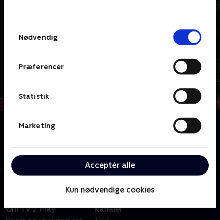
behandler dine oplysninger i
TV 2s privatlivspolitik
.
Samtykkevalg
Nødvendig
Præferencer
Statistik
Om School of Rock
Marketing
En fattig rockmusiker giver den som vikar og
inspirerer en klasse med stræberfolkeskoleelever til
at forme et hemmeligt rockband.
Acceptér alle
Kun nødvendige cookies
Om TV 2 Play
Kanaler