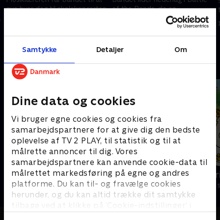
øve hver dag til skolekoncerten.
of the Bands, da en
.
rivaliserende gruppe stjæler
21. februar 2023 • 21 min
deres sang.
21. februar 2023 • 21 min
Samtykke
Detaljer
Om
Andre så også
Dine data og cookies
Vi bruger egne cookies og cookies fra
samarbejdspartnere for at give dig den bedste
oplevelse af TV 2 PLAY, til statistik og til at
målrette annoncer til dig. Vores
samarbejdspartnere kan anvende cookie-data til
målrettet markedsføring på egne og andres
Nuts Nuts Nuts
Mira og Mar
platforme. Du kan til- og fravælge cookies
Børneserier • 1 sæsoner
Børneserier • 1
herunder, og du kan altid trække dit samtykke
tilbage ved at klikke på ’Cookie-indstillinger’ i
bunden af siden. Læs mere om hvordan TV 2