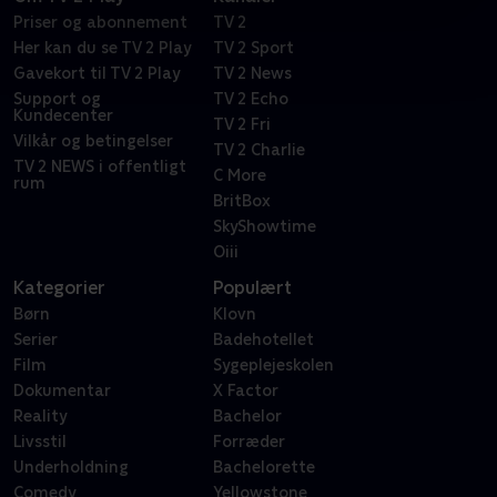
Priser og abonnement
TV 2
Her kan du se TV 2 Play
TV 2 Sport
Gavekort til TV 2 Play
TV 2 News
Support og
TV 2 Echo
Kundecenter
TV 2 Fri
Vilkår og betingelser
TV 2 Charlie
TV 2 NEWS i offentligt
C More
rum
BritBox
SkyShowtime
Oiii
Kategorier
Populært
Børn
Klovn
Serier
Badehotellet
Film
Sygeplejeskolen
Dokumentar
X Factor
Reality
Bachelor
Livsstil
Forræder
Underholdning
Bachelorette
Comedy
Yellowstone