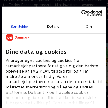
Summer afslører sine følelser
Zack får klassekammeraterne
for Freddy. Bandet optræder i
til at investere i Lawrences
forklædning ved skolefesten.
fremtid til et skoleprojekt,
hvilket underlægger Lawrence
15. marts 2023 • 21 min
klassekammeraternes kontrol.
15. marts 2023 • 21 min
Samtykke
Detaljer
Om
Andre så også
Dine data og cookies
Vi bruger egne cookies og cookies fra
samarbejdspartnere for at give dig den bedste
oplevelse af TV 2 PLAY, til statistik og til at
målrette annoncer til dig. Vores
samarbejdspartnere kan anvende cookie-data til
målrettet markedsføring på egne og andres
Nuts Nuts Nuts
Mira og Mar
platforme. Du kan til- og fravælge cookies
Børneserier • 1 sæsoner
Børneserier • 1
herunder, og du kan altid trække dit samtykke
tilbage ved at klikke på ’Cookie-indstillinger’ i