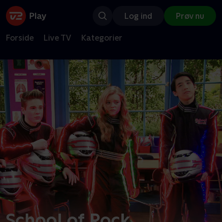
Log ind
Prøv nu
Forside
Live TV
Kategorier
School of Rock