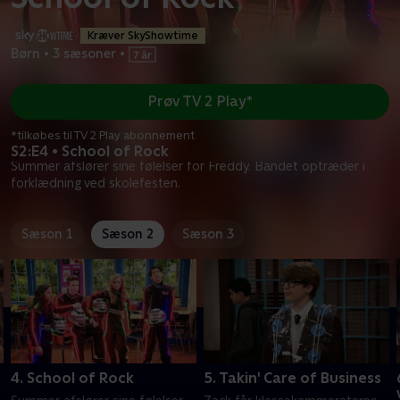
Kræver SkyShowtime
Børn
•
3 sæsoner
•
Prøv TV 2 Play*
*tilkøbes til TV 2 Play abonnement
S2:E4 • School of Rock
Summer afslører sine følelser for Freddy. Bandet optræder i
forklædning ved skolefesten.
Sæson 1
Sæson 2
Sæson 3
4. School of Rock
5. Takin' Care of Business