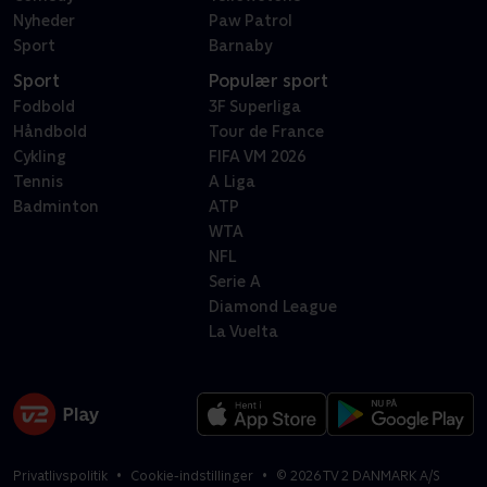
Nyheder
Paw Patrol
Sport
Barnaby
Sport
Populær sport
Fodbold
3F Superliga
Håndbold
Tour de France
Cykling
FIFA VM 2026
Tennis
A Liga
Badminton
ATP
WTA
NFL
Serie A
Diamond League
La Vuelta
Privatlivspolitik
Cookie-indstillinger
©
2026
TV 2 DANMARK A/S