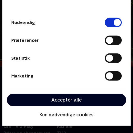
behandler dine oplysninger i
TV 2s privatlivspolitik
.
Samtykkevalg
Nødvendig
Præferencer
Statistik
Om School of Rock
Marketing
En fattig rockmusiker giver den som vikar og
inspirerer en klasse med stræberfolkeskoleelever til
at forme et hemmeligt rockband.
Acceptér alle
Kun nødvendige cookies
Om TV 2 Play
Kanaler