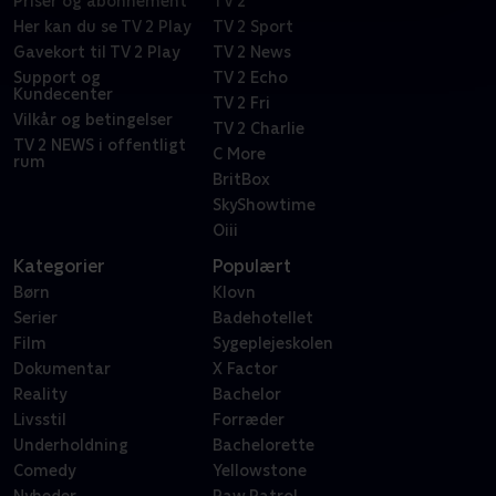
Priser og abonnement
TV 2
Her kan du se TV 2 Play
TV 2 Sport
Gavekort til TV 2 Play
TV 2 News
Support og
TV 2 Echo
Kundecenter
TV 2 Fri
Vilkår og betingelser
TV 2 Charlie
TV 2 NEWS i offentligt
C More
rum
BritBox
SkyShowtime
Oiii
Kategorier
Populært
Børn
Klovn
Serier
Badehotellet
Film
Sygeplejeskolen
Dokumentar
X Factor
Reality
Bachelor
Livsstil
Forræder
Underholdning
Bachelorette
Comedy
Yellowstone
Nyheder
Paw Patrol