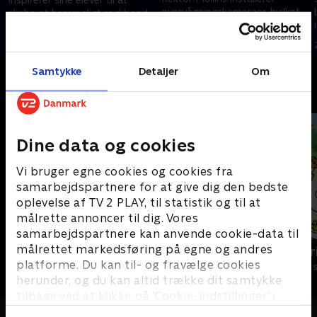
overvågningskameraer, hvilket
skabe et hemmeligt rockband.
sætter bandets hemmelighed
21. februar 2023 • 41 min
på spil.
21. februar 2023 • 21 min
Samtykke
Detaljer
Om
Andre så også
Dine data og cookies
Vi bruger egne cookies og cookies fra
samarbejdspartnere for at give dig den bedste
oplevelse af TV 2 PLAY, til statistik og til at
målrette annoncer til dig. Vores
samarbejdspartnere kan anvende cookie-data til
målrettet markedsføring på egne og andres
Nuts Nuts Nuts
Mira og Mar
platforme. Du kan til- og fravælge cookies
Børneserier • 1 sæsoner
Børneserier • 1
herunder, og du kan altid trække dit samtykke
tilbage ved at klikke på ’Cookie-indstillinger’ i
bunden af siden. Læs mere om hvordan TV 2