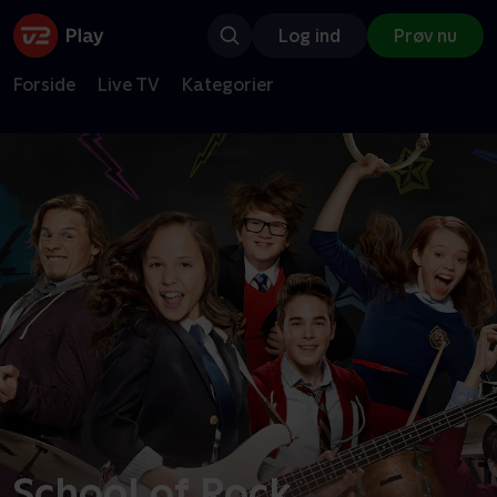
Log ind
Prøv nu
Forside
Live TV
Kategorier
School of Rock