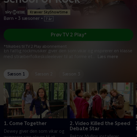
Kræver SkyShowtime
Børn
•
3 sæsoner
•
Prøv TV 2 Play*
*tilkøbes til TV 2 Play abonnement
En fattig rockmusiker giver den som vikar og inspirerer en klasse
med stræberfolkeskoleelever til at forme et
...
Læs mere
Sæson 1
Sæson 2
Sæson 3
1. Come Together
2. Video Killed the Speed
Debate Star
Dewey giver den som vikar og
Rektor Mullins installerer
inspirerer sine elever til at