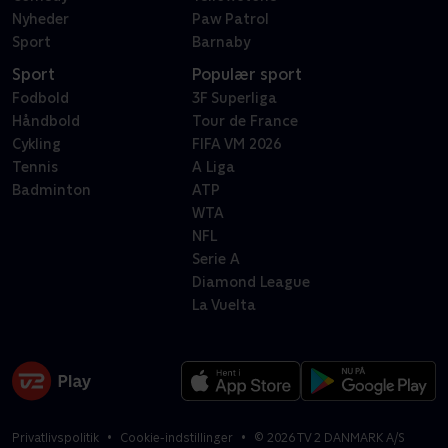
Nyheder
Paw Patrol
Sport
Barnaby
Sport
Populær sport
Fodbold
3F Superliga
Håndbold
Tour de France
Cykling
FIFA VM 2026
Tennis
A Liga
Badminton
ATP
WTA
NFL
Serie A
Diamond League
La Vuelta
Privatlivspolitik
Cookie-indstillinger
©
2026
TV 2 DANMARK A/S