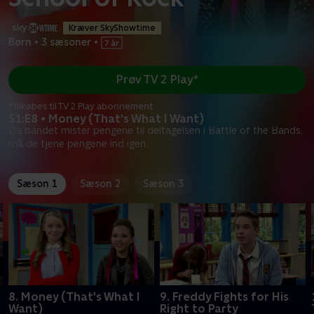
Kræver SkyShowtime
Børn
•
3 sæsoner
•
Prøv TV 2 Play*
*tilkøbes til TV 2 Play abonnement
S1:E8 • Money (That's What I Want)
Da bandet mister pengene til deltagelsen i Battle of the Bands,
må de tjene pengene ind igen.
Sæson 1
Sæson 2
Sæson 3
8. Money (That's What I
9. Freddy Fights for His
Want)
Right to Party