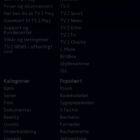
Priser og abonnement
TV 2
Her kan du se TV 2 Play
TV 2 Sport
Gavekort til TV 2 Play
TV 2 News
Support og
TV 2 Echo
Kundecenter
TV 2 Fri
Vilkår og betingelser
TV 2 Charlie
TV 2 NEWS i offentligt
C More
rum
BritBox
SkyShowtime
Oiii
Kategorier
Populært
Børn
Klovn
Serier
Badehotellet
Film
Sygeplejeskolen
Dokumentar
X Factor
Reality
Bachelor
Livsstil
Forræder
Underholdning
Bachelorette
Comedy
Yellowstone