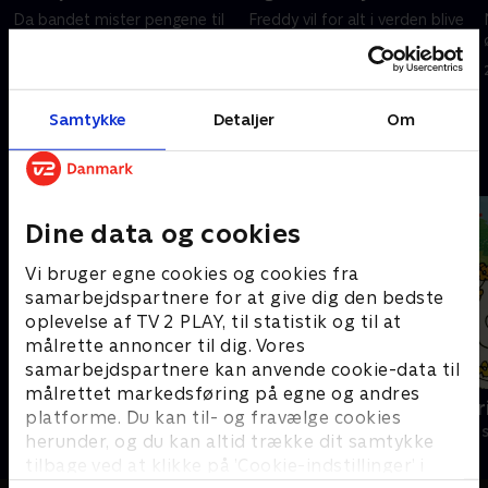
Da bandet mister pengene til
Freddy vil for alt i verden blive
deltagelsen i Battle of the
inviteret til en eksklusiv fest,
Bands, må de tjene pengene
men invitationen er kun til ham.
ind igen.
21. februar 2023 • 21 min
21. februar 2023 • 21 min
Samtykke
Detaljer
Om
Andre så også
Dine data og cookies
Vi bruger egne cookies og cookies fra
samarbejdspartnere for at give dig den bedste
oplevelse af TV 2 PLAY, til statistik og til at
målrette annoncer til dig. Vores
samarbejdspartnere kan anvende cookie-data til
målrettet markedsføring på egne og andres
Nuts Nuts Nuts
Mira og Mar
platforme. Du kan til- og fravælge cookies
Børneserier • 1 sæsoner
Børneserier • 1
herunder, og du kan altid trække dit samtykke
tilbage ved at klikke på ’Cookie-indstillinger’ i