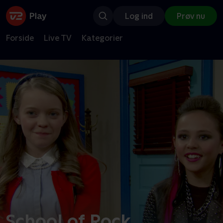
Log ind
Prøv nu
Forside
Live TV
Kategorier
School of Rock