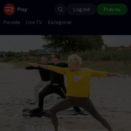
Log ind
Prøv nu
Forside
Live TV
Kategorier