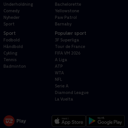
Underholdning
Bachelorette
Comedy
Yellowstone
Nyheder
Paw Patrol
Sport
Barnaby
Sport
Populær sport
Fodbold
3F Superliga
Håndbold
Tour de France
Cykling
FIFA VM 2026
Tennis
A Liga
Badminton
ATP
WTA
NFL
Serie A
Diamond League
La Vuelta