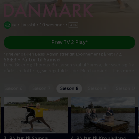
•
Livsstil
•
10 sæsoner
•
Prøv TV 2 Play*
*Kræver pakken Basis. Administrer dit abonnement på Mit TV 2.
S8:E3 • På tur til Samsø
Lene Beier og Thomas Bo Larsen skal til Samsø, der viser sig fra
både sin flotte og sin regnfulde side. Men humøret
...
Læs mere
Sæson 6
Sæson 7
Sæson 8
Sæson 9
Sæson 10
3. På tur til Samsø
4. På tur til Kronjylland