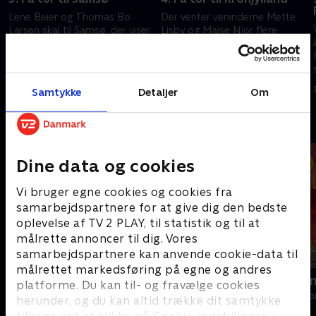
Lene Beier og Thomas Bo
Der venter veninderne Mette
Larsen skal til Samsø, der viser
Lisby og Maise Njor flere
sig fra både sin flotte og sin
skønne oplevelser på turen til
regnfulde side. Men humøret er
Kronjylland. En tur med store
stadig højt - og naturen utrolig
grin og prisgæt, der er helt ude
26. september 2024 • 29 min
3. oktober 2024 • 30 min
smuk.
i skoven.
Samtykke
Detaljer
Om
Andre så også
Dine data og cookies
Vi bruger egne cookies og cookies fra
samarbejdspartnere for at give dig den bedste
oplevelse af TV 2 PLAY, til statistik og til at
målrette annoncer til dig. Vores
samarbejdspartnere kan anvende cookie-data til
målrettet markedsføring på egne og andres
Beliggenhed, beliggenhed,
Linde på La
platforme. Du kan til- og fravælge cookies
beliggenhed
Livsstil • 5 sæs
herunder, og du kan altid trække dit samtykke
Livsstil • 18 sæsoner