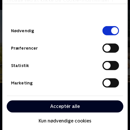
tilbage ved at klikke på ’Cookie-indstillinger’ i
bunden af siden. Læs mere om hvordan TV 2
behandler dine oplysninger i
TV 2s privatlivspolitik
.
Samtykkevalg
Nødvendig
Præferencer
Statistik
Marketing
Om Sæt pris på Danmark
Hans Pilgaard inviterer to kendte danskere på tur og
kommer rundt i hele Danmark, når der skal gættes
Acceptér alle
priser på oplevelser.
Kun nødvendige cookies