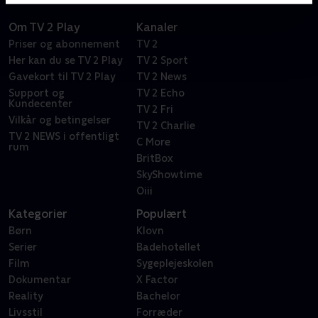
Om TV 2 Play
Kanaler
Priser og abonnement
TV 2
Her kan du se TV 2 Play
TV 2 Sport
Gavekort til TV 2 Play
TV 2 News
Support og
TV 2 Echo
Kundecenter
TV 2 Fri
Vilkår og betingelser
TV 2 Charlie
TV 2 NEWS i offentligt
C More
rum
BritBox
SkyShowtime
Oiii
Kategorier
Populært
Børn
Klovn
Serier
Badehotellet
Film
Sygeplejeskolen
Dokumentar
X Factor
Reality
Bachelor
Livsstil
Forræder