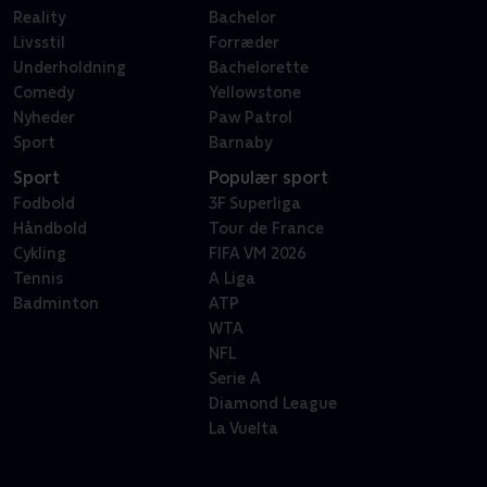
Reality
Bachelor
Livsstil
Forræder
Underholdning
Bachelorette
Comedy
Yellowstone
Nyheder
Paw Patrol
Sport
Barnaby
Sport
Populær sport
Fodbold
3F Superliga
Håndbold
Tour de France
Cykling
FIFA VM 2026
Tennis
A Liga
Badminton
ATP
WTA
NFL
Serie A
Diamond League
La Vuelta