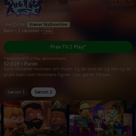
Kræver SkyShowtime
Børn
•
2 sæsoner
•
Prøv TV 2 Play*
*tilkøbes til TV 2 Play abonnement
S2:E19 • Purim
Boris fortæller historien om Purim, og de små ser sig selv og de
andre børn som historiens figurer i det gamle Persien.
Sæson 1
Sæson 2