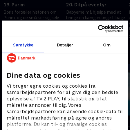
19. Purim
20. Dil på eventyr
Boris fortæller historien om
Babyerne må hjælpe med at
Purim, og de små ser sig selv
bringe en kænguruunge tilbage
og de andre børn som
til sin mor. Reptars mor
historiens figurer i det gamle
besøger sin søn.
Persien.
20. juni 2026 • 22 min
20. juni 2026 • 21 min
Samtykke
Detaljer
Om
Andre så også
Dine data og cookies
Vi bruger egne cookies og cookies fra
samarbejdspartnere for at give dig den bedste
oplevelse af TV 2 PLAY, til statistik og til at
målrette annoncer til dig. Vores
samarbejdspartnere kan anvende cookie-data til
målrettet markedsføring på egne og andres
Pingu i byen
Vicke Viking
platforme. Du kan til- og fravælge cookies
Børneserier • 2 sæsoner
Børneserier • 1