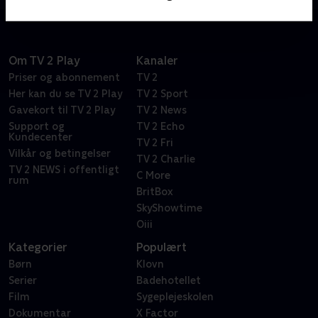
Om TV 2 Play
Kanaler
Priser og abonnement
TV 2
Her kan du se TV 2 Play
TV 2 Sport
Gavekort til TV 2 Play
TV 2 News
Support og
TV 2 Echo
Kundecenter
TV 2 Fri
Vilkår og betingelser
TV 2 Charlie
TV 2 NEWS i offentligt
C More
rum
BritBox
SkyShowtime
Oiii
Kategorier
Populært
Børn
Klovn
Serier
Badehotellet
Film
Sygeplejeskolen
Dokumentar
X Factor