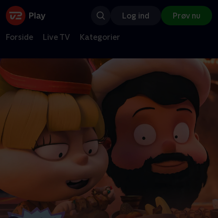
Log ind
Prøv nu
Forside
Live TV
Kategorier