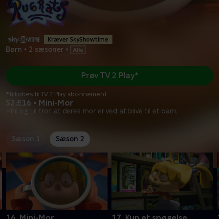
Kræver SkyShowtime
Børn
•
2 sæsoner
•
Prøv TV 2 Play*
*tilkøbes til TV 2 Play abonnement
S2:E16 • Mini-Mor
Phil og Lil tror, at deres mor er ved at blive til et barn.
Sæson 1
Sæson 2
16. Mini-Mor
17. Kun et spøgelse