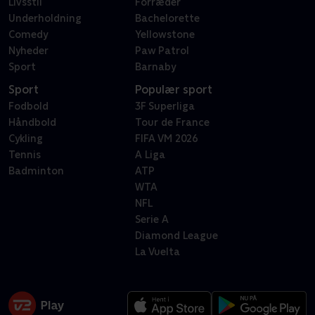
Livsstil
Forræder
Underholdning
Bachelorette
Comedy
Yellowstone
Nyheder
Paw Patrol
Sport
Barnaby
Sport
Populær sport
Fodbold
3F Superliga
Håndbold
Tour de France
Cykling
FIFA VM 2026
Tennis
A Liga
Badminton
ATP
WTA
NFL
Serie A
Diamond League
La Vuelta