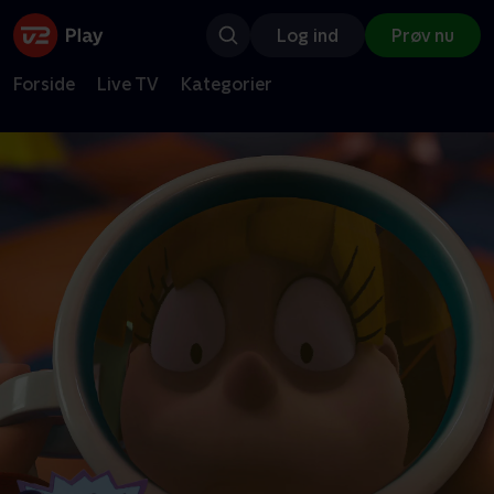
Log ind
Prøv nu
Forside
Live TV
Kategorier