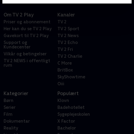
Om TV 2 Play
Kanaler
Priser og abonnement
TV 2
Her kan du se TV 2 Play
TV 2 Sport
Gavekort til TV 2 Play
TV 2 News
Support og
TV 2 Echo
Kundecenter
TV 2 Fri
Vilkår og betingelser
TV 2 Charlie
TV 2 NEWS i offentligt
C More
rum
BritBox
SkyShowtime
Oiii
Kategorier
Populært
Børn
Klovn
Serier
Badehotellet
Film
Sygeplejeskolen
Dokumentar
X Factor
Reality
Bachelor