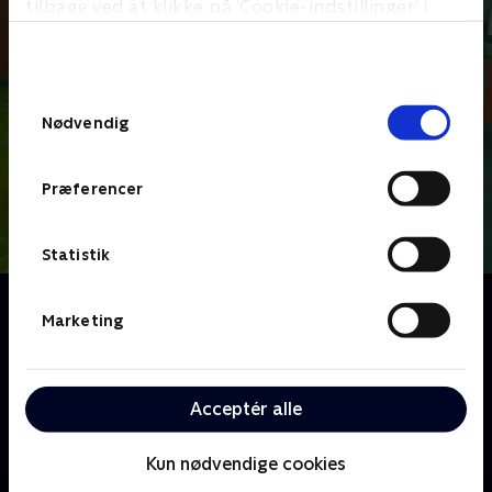
tilbage ved at klikke på ’Cookie-indstillinger’ i
bunden af siden. Læs mere om hvordan TV 2
behandler dine oplysninger i
TV 2s privatlivspolitik
.
Samtykkevalg
Nødvendig
Præferencer
Statistik
Om Rugrats
Marketing
Den elskede 90'er-tegnefilm Rollinger er tilbage i en
opdateret version. Vi følger en gruppe nysgerrige
babyer, imens de udforsker den store verden
Acceptér alle
omkring dem. Tommy Pickles leder flokken rundt i en
fantastisk og fantasifuld verden i knæhøjde.
Kun nødvendige cookies