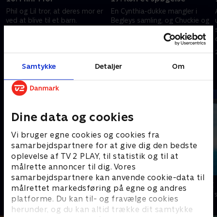
Phil og Lil tror, at deres mor er
En Cynthia-dukke mangler i
ved at blive til et barn.
Begleys samling, og Chuckie og
Kimi har svært ved at finde
20. juni 2026 • 21 min
sammen.
20. juni 2026 • 21 min
Samtykke
Detaljer
Om
Andre så også
Dine data og cookies
Vi bruger egne cookies og cookies fra
samarbejdspartnere for at give dig den bedste
oplevelse af TV 2 PLAY, til statistik og til at
målrette annoncer til dig. Vores
samarbejdspartnere kan anvende cookie-data til
Pingu i byen
Vicke Viking
målrettet markedsføring på egne og andres
Børneserier • 2 sæsoner
Børneserier • 1
platforme. Du kan til- og fravælge cookies
herunder, og du kan altid trække dit samtykke