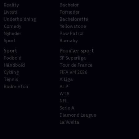
Reality
Bachelor
Livsstil
Forræder
Underholdning
Bachelorette
Comedy
Yellowstone
Nyheder
Paw Patrol
Sport
Barnaby
Sport
Populær sport
Fodbold
3F Superliga
Håndbold
Tour de France
Cykling
FIFA VM 2026
Tennis
A Liga
Badminton
ATP
WTA
NFL
Serie A
Diamond League
La Vuelta