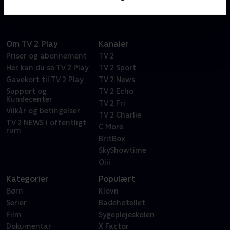
Om TV 2 Play
Kanaler
Priser og abonnement
TV 2
Her kan du se TV 2 Play
TV 2 Sport
Gavekort til TV 2 Play
TV 2 News
Support og
TV 2 Echo
Kundecenter
TV 2 Fri
Vilkår og betingelser
TV 2 Charlie
TV 2 NEWS i offentligt
C More
rum
BritBox
SkyShowtime
Oiii
Kategorier
Populært
Børn
Klovn
Serier
Badehotellet
Film
Sygeplejeskolen
Dokumentar
X Factor