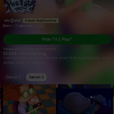
Kræver SkyShowtime
Børn
•
2 sæsoner
•
Prøv TV 2 Play*
*tilkøbes til TV 2 Play abonnement
S2:E24 • Overnatning
Tommy finder ud af, at man ikke sover til et pyjamasparty. Josh
skylder Susie en tjeneste.
Sæson 1
Sæson 2