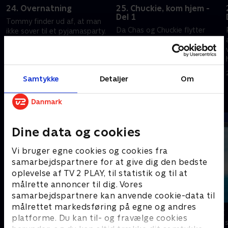
24. Overnatning
25. Chuckie, kom hjem -
Del 1
Tommy finder ud af, at man
Da Chas og Chuckie flytter
ikke sover til et pyjamasparty.
væk, slår Tommy og vennerne
Josh skylder Susie en tjeneste.
sig sammen med en ny dreng
20. juni 2026 • 21 min
ved navn Darsh.
20. juni 2026 • 22 min
Samtykke
Detaljer
Om
Andre så også
Dine data og cookies
Vi bruger egne cookies og cookies fra
samarbejdspartnere for at give dig den bedste
oplevelse af TV 2 PLAY, til statistik og til at
målrette annoncer til dig. Vores
samarbejdspartnere kan anvende cookie-data til
målrettet markedsføring på egne og andres
Pingu i byen
Vicke Viking
platforme. Du kan til- og fravælge cookies
Børneserier • 2 sæsoner
Børneserier • 1