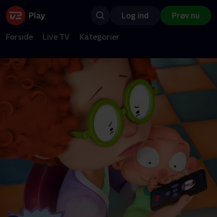
Log ind
Prøv nu
Forside
Live TV
Kategorier