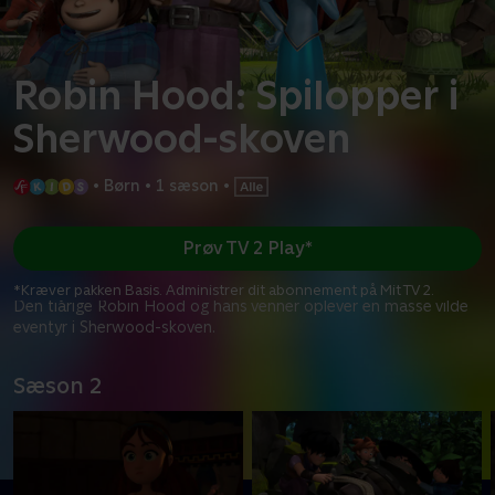
Robin Hood: Spilopper i
Sherwood-skoven
•
Børn
•
1 sæson
•
Prøv TV 2 Play*
*Kræver pakken Basis. Administrer dit abonnement på Mit TV 2.
Den tiårige Robin Hood og hans venner oplever en masse vilde
eventyr i Sherwood-skoven.
Sæson 2