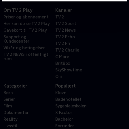
Om TV 2 Play
Kanaler
Priser og abonnement
TV 2
Her kan du se TV 2 Play
TV 2 Sport
Gavekort til TV 2 Play
TV 2 News
Support og
TV 2 Echo
Kundecenter
TV 2 Fri
Vilkår og betingelser
TV 2 Charlie
TV 2 NEWS i offentligt
C More
rum
BritBox
SkyShowtime
Oiii
Kategorier
Populært
Børn
Klovn
Serier
Badehotellet
Film
Sygeplejeskolen
Dokumentar
X Factor
Reality
Bachelor
Livsstil
Forræder