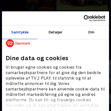
27. Ridderen med et
29. En kongelig gave
hjerte af sten
I en alder af ti år oplever Robin
I en alder af ti år oplever Robin
Hood og hans venner en lang
Hood og hans venner en lang
række vilde eventyr.
Samtykke
Detaljer
Om
række vilde eventyr.
1. maj 2023 • 12 min
1. maj 2023 • 11 min
Andre så også
Dine data og cookies
Vi bruger egne cookies og cookies fra
samarbejdspartnere for at give dig den bedste
oplevelse af TV 2 PLAY, til statistik og til at
målrette annoncer til dig. Vores
samarbejdspartnere kan anvende cookie-data til
målrettet markedsføring på egne og andres
platforme. Du kan til- og fravælge cookies
herunder, og du kan altid trække dit samtykke
Zorro the Chronicles
Musen Tip
tilbage ved at klikke på ’Cookie-indstillinger’ i