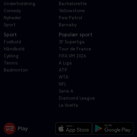
Underholdning
Bachelorette
Comedy
Yellowstone
Nyheder
Paw Patrol
Sport
Barnaby
Sport
Populær sport
Fodbold
3F Superliga
Håndbold
Tour de France
Cykling
FIFA VM 2026
Tennis
A Liga
Badminton
ATP
WTA
NFL
Serie A
Diamond League
La Vuelta